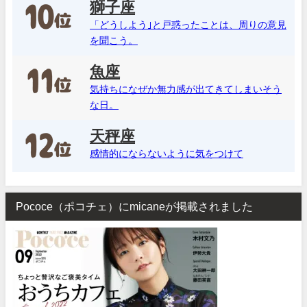
獅子座
「どうしよう｣と戸惑ったことは、周りの意見
を聞こう。
魚座
気持ちになぜか無力感が出てきてしまいそう
な日。
天秤座
感情的にならないように気をつけて
Pococe（ポコチェ）にmicaneが掲載されました