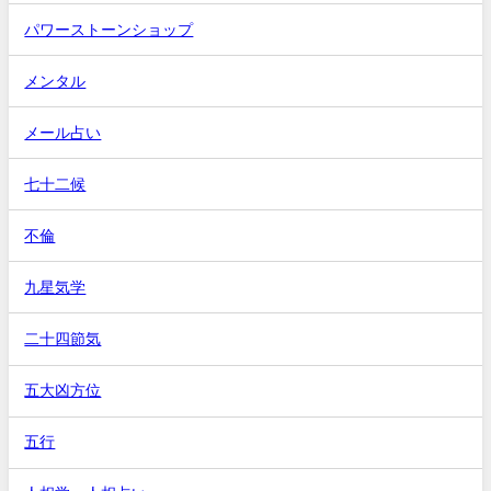
パワーストーンショップ
メンタル
メール占い
七十二候
不倫
九星気学
二十四節気
五大凶方位
五行