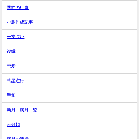
季節の行事
小鳥作成記事
干支占い
復縁
恋愛
惑星逆行
手相
新月・満月一覧
未分類
満月の運行