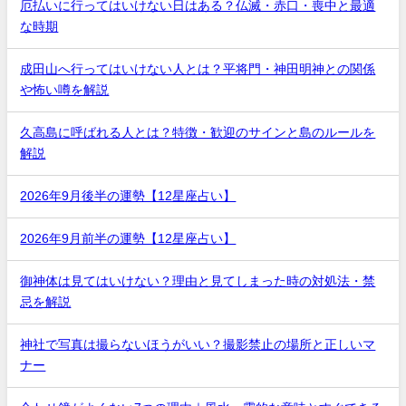
厄払いに行ってはいけない日はある？仏滅・赤口・喪中と最適
な時期
成田山へ行ってはいけない人とは？平将門・神田明神との関係
や怖い噂を解説
久高島に呼ばれる人とは？特徴・歓迎のサインと島のルールを
解説
2026年9月後半の運勢【12星座占い】
2026年9月前半の運勢【12星座占い】
御神体は見てはいけない？理由と見てしまった時の対処法・禁
忌を解説
神社で写真は撮らないほうがいい？撮影禁止の場所と正しいマ
ナー