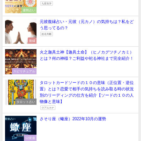
九星気学
運勢占い
元彼復縁占い・元彼（元カノ）の気持ちは？私をど
う思ってるの？
姓名判断
復縁
火之迦具土神【迦具土命】（ヒノカグツチノカミ）
とは？何の神様？ご利益や祀る神社まで完全紹介！
スピリチュアル
タロットカードソードの１０の意味（正位置・逆位
置）とは？恋愛で相手の気持ちを読み取る時の状況
別のリーディングの仕方を紹介【ソードの１０の人
物像と意味】
タロット占い
小アルカナ
さそり座（蠍座）2022年10月の運勢
12星座