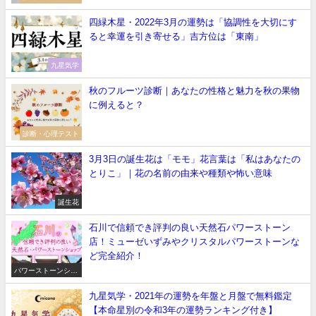
四緑木星・2022年3月の運勢は「協調性を大切にす
ると幸運を引き寄せる」吉方位は「東南」
九星気学
秋のフルーツ診断｜あなたの性格と魅力を秋の果物
に例えると？
診断・心理テスト
3月3日の誕生花は「モモ」花言葉は「私はあなたの
とりこ」｜花の名前の由来や種類や怖い意味
誕生花
石川で信頼でき評判の良い天然石パワーストーン
店！ミューゼいずみやクリスタルパワーストーンな
ど完全紹介！
パワーストーンショ
ップ
九星気学・2021年の運勢を年盤と月盤で無料鑑定
【本命星別の令和3年の運勢ランキング付き】