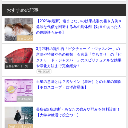
おすすめの記事
【2026年最新】塩まじないの効果抜群の書き方例＆
危険な代償を回避する為の具体例【効果のあった人
の体験談も紹介】
おまじない
3月23日の誕生石「ピクチャード・ジャスパー」の
意味や特徴や色の種類｜石言葉「立ち直り」の「ピ
クチャード・ジャスパー」のスピリチュアルな効果
や浄化方法まで完全紹介！
誕生石365日一覧
【正しい意味や石言
3月の誕生石
葉】
土星の意味とは？各サイン（星座）との土星の関係
【ホロスコープ・西洋占星術】
血液型診断
長所&短所診断・あなたの強みや弱みを無料診断！
【大学や就活で役立つ！】
診断・心理テスト