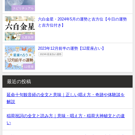
スピリチュアル
六白金星・2024年5月の運勢と吉方位【今日の運勢
と吉方位付き】
九星気学
2023年12月前半の運勢【12星座占い】
2023年星座別の運勢
12星座
最近の投稿
延命十句観音経の全文と意味｜正しい唱え方・奇跡や体験談を
解説
稲荷祝詞の全文と読み方｜意味・唱え方・稲荷大神秘文との違
い