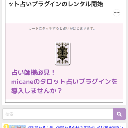
絶対当たる！怖い程当たる今日の運勢占い&12星座別ラン