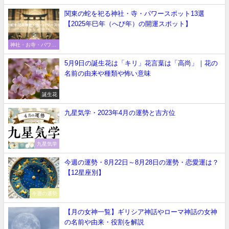
関東の蛇を祀る神社・寺・パワースポット13選
【2025年巳年（へび年）の開運スポット】
神社・お寺・パワー
スポット
5月9日の誕生花は「キリ」花言葉は「高尚」｜花の
名前の由来や種類や怖い意味
誕生花
九星気学・2023年4月の運勢と吉方位
九星気学
今週の運勢・8月22日～8月28日の運勢・恋愛運は？
【12星座別】
今週の運勢
【月の女神一覧】ギリシア神話やローマ神話の女神
の名前や由来・役割を解説