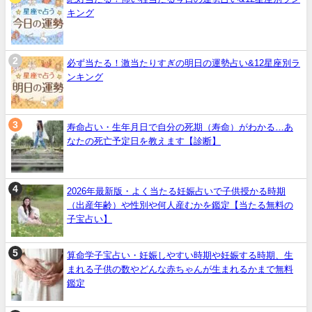
キング
必ず当たる！激当たりすぎの明日の運勢占い&12星座別ラ
ンキング
寿命占い・生年月日で自分の死期（寿命）がわかる…あ
なたの死亡予定日を教えます【診断】
2026年最新版・よく当たる妊娠占いで子供授かる時期
（出産年齢）や性別や何人産むかを鑑定【当たる無料の
子宝占い】
算命学子宝占い・妊娠しやすい時期や妊娠する時期、生
まれる子供の数やどんな赤ちゃんが生まれるかまで無料
鑑定