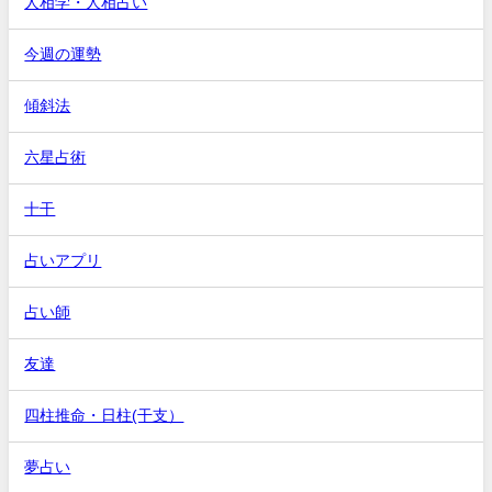
人相学・人相占い
今週の運勢
傾斜法
六星占術
十干
占いアプリ
占い師
友達
四柱推命・日柱(干支）
夢占い