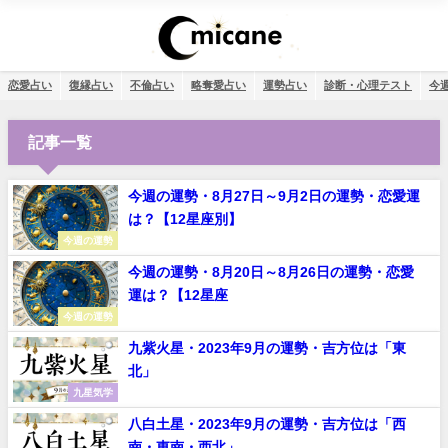
恋愛占い
復縁占い
不倫占い
略奪愛占い
運勢占い
診断・心理テスト
今
記事一覧
今週の運勢・8月27日～9月2日の運勢・恋愛運
は？【12星座別】
今週の運勢
今週の運勢・8月20日～8月26日の運勢・恋愛
運は？【12星座
今週の運勢
九紫火星・2023年9月の運勢・吉方位は「東
北」
九星気学
八白土星・2023年9月の運勢・吉方位は「西
南・東南・西北」