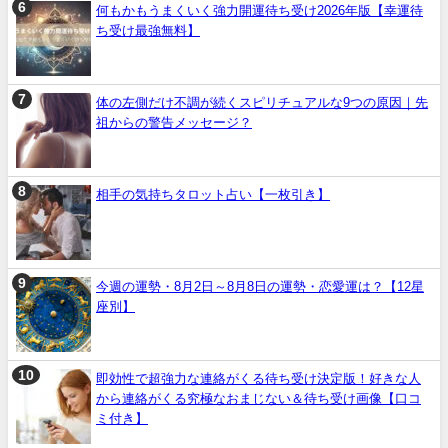
何もかもうまくいく強力開運待ち受け2026年版【幸運待
ち受け最強無料】
体の左側だけ不調が続くスピリチュアルな9つの原因｜先
祖からの警告メッセージ？
相手の気持ちタロット占い【一枚引き】
今週の運勢・8月2日～8月8日の運勢・恋愛運は？【12星
座別】
即効性で超強力な連絡がくる待ち受け決定版！好きな人
から連絡がくる究極なおまじない＆待ち受け画像【口コ
ミ付き】