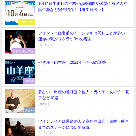
10月4日生まれの性格や恋愛傾向や運勢！有名人や
誕生花など完全紹介！【誕生日占い】
誕生日占い
ツインレイは名前のイニシャルは同じことが多い！
運命の繋がりを示す3つの理由
ツインレイ
スピリチュアル
やぎ座（山羊座）2021年下半期の運勢
12星座
夢占い・出産の意味は？他人・男の子・女の子・双
子など10選
夢占い
夢占い
ツインレイとは運命の人？意味や出会う目的・統合
までのステージについて解説
ツインレイ