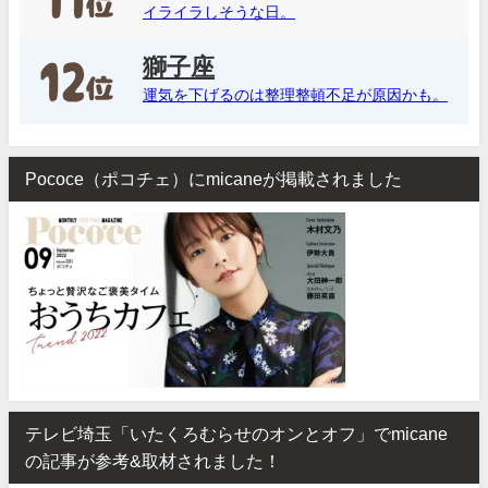
イライラしそうな日。
獅子座
運気を下げるのは整理整頓不足が原因かも。
Pococe（ポコチェ）にmicaneが掲載されました
テレビ埼玉「いたくろむらせのオンとオフ」でmicane
の記事が参考&取材されました！