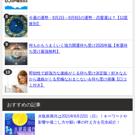
今週の運勢・8月2日～8月8日の運勢・恋愛運は？【12星
座別】
何もかもうまくいく強力開運待ち受け2026年版【幸運待
ち受け最強無料】
即効性で超強力な連絡がくる待ち受け決定版！好きな人
から連絡がくる究極なおまじない＆待ち受け画像【口コ
ミ付き】
おすすめの記事
水瓶座満月は2021年8月22日（日）！キーワードや
影響や過ごし方や願い事の叶え方を完全紹介！
季節の行事