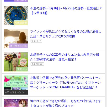
今週の運勢・6月16日～6月22日の運勢・恋愛運は？
【12星座別】
今週の運勢
ツインレイが急にどうでもよくなるのは魂が成長し
た証！スピリチュアな8つの理由
ツインレイ
スピリチュアル
水晶玉子さんの2020年のオリエンタル占星術を紹
介！2020年の運勢・運気も鑑定！
生年月日占い
運勢占い
北海道で信頼でき評判の良い天然石パワーストーン
店！グリーンターラ（The Green Tara）やストーン
マーケット（STONE MARKET）など完全紹介！
パワーストーンショ
ップ
追われる恋ができない理由、あなたの中にあります
｜タロットが暴く恋のブロック