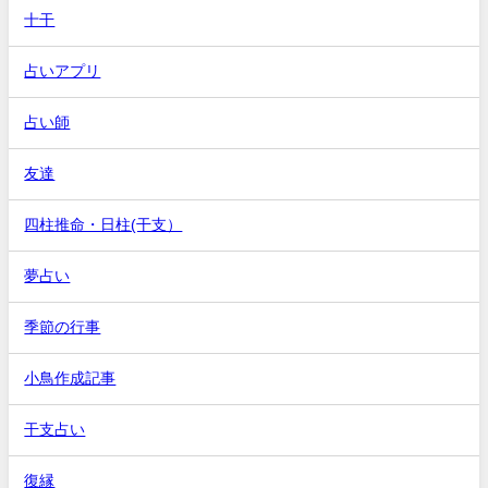
十干
占いアプリ
占い師
友達
四柱推命・日柱(干支）
夢占い
季節の行事
小鳥作成記事
干支占い
復縁