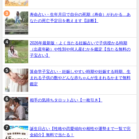
寿命占い・生年月日で自分の死期（寿命）がわかる…あ
なたの死亡予定日を教えます【診断】
2026年最新版・よく当たる妊娠占いで子供授かる時期
（出産年齢）や性別や何人産むかを鑑定【当たる無料の
子宝占い】
算命学子宝占い・妊娠しやすい時期や妊娠する時期、生
まれる子供の数やどんな赤ちゃんが生まれるかまで無料
鑑定
相手の気持ちタロット占い【一枚引き】
誕生日占い【性格や恋愛傾向や相性や運勢まで一覧で完
全紹介】無料で当たる！