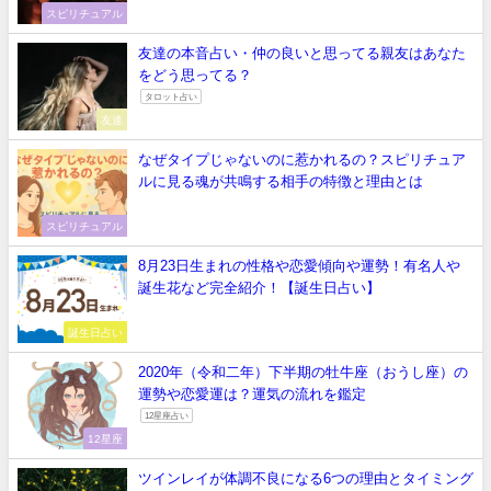
スピリチュアル
友達の本音占い・仲の良いと思ってる親友はあなた
をどう思ってる？
タロット占い
友達
なぜタイプじゃないのに惹かれるの？スピリチュア
ルに見る魂が共鳴する相手の特徴と理由とは
スピリチュアル
8月23日生まれの性格や恋愛傾向や運勢！有名人や
誕生花など完全紹介！【誕生日占い】
誕生日占い
2020年（令和二年）下半期の牡牛座（おうし座）の
運勢や恋愛運は？運気の流れを鑑定
12星座占い
12星座
ツインレイが体調不良になる6つの理由とタイミング