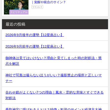
｜覚醒や統合のサイン？
ツインレイ
スピリチュアル
最近の投稿
2026年9月後半の運勢【12星座占い】
2026年9月前半の運勢【12星座占い】
御神体は見てはいけない？理由と見てしまった時の対処法・禁
忌を解説
神社で写真は撮らないほうがいい？撮影禁止の場所と正しいマ
ナー
合わせ鏡がよくない7つの理由｜風水・霊的な意味とすぐできる
対処法
香取神宮に呼ばれる人とは？特徴・歓迎のサインと経津主大神