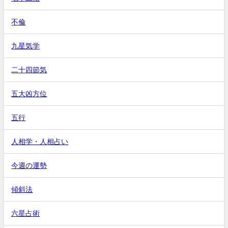
不倫
九星気学
二十四節気
五大凶方位
五行
人相学・人相占い
今週の運勢
傾斜法
六星占術