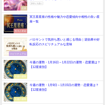
タロット占い
恋愛
冥王星星座の性格や魅力や恋愛傾向や相性の良い星
座一覧
西洋占星術
パロサントで気持ち悪いと感じる理由｜逆効果や好
転反応のスピリチュアルな意味
スピリチュアル
今週の運勢・1月16日～1月22日の運勢・恋愛運は？
【12星座別】
今週の運勢
今週の運勢・1月9日～1月15日の運勢・恋愛運は？
【12星座別】
今週の運勢