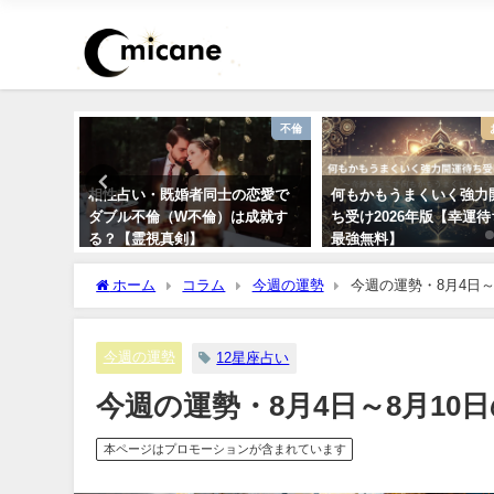
運勢占い
不倫
366日の
相性占い・既婚者同士の恋愛で
何もかもうまくいく強力
ダブル不倫（W不倫）は成就す
ち受け2026年版【幸運
る？【霊視真剣】
最強無料】
ホーム
コラム
今週の運勢
今週の運勢・8月4日～
今週の運勢
12星座占い
今週の運勢・8月4日～8月10
本ページはプロモーションが含まれています