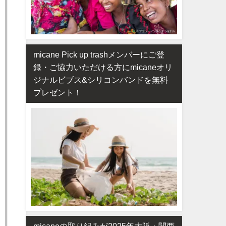
micane Pick up trashメンバーにご登
録・ご協力いただける方にmicaneオリ
ジナルビブス&シリコンバンドを無料
プレゼント！
micaneの取り組みが2025年大阪・関西