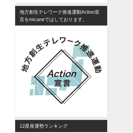
地方創生テレワーク推進運動Action宣
言をmicaneではしております。
12星座運勢ランキング