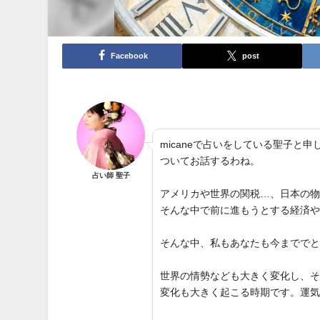
Facebook
post
micaneで占いをしている聖子
ついてお話するわね。
占い師 聖子
アメリカや世界の関税…、日本の
そんな中で前に進もうとする経済
そんな中、私もあなたも今までで
世界の情勢なども大きく変化し、
変化も大きく起こる時期です。運