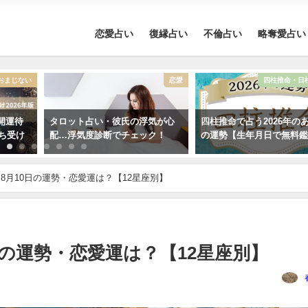
恋愛占い
復縁占い
不倫占い
略奪愛占い
おまじない
恋愛
四柱推命・日
開運待
タロット占い・彼氏の浮気が心
四柱推命で占う2026年の
待ち受け
配…浮気度診断でチェック！
の運勢【生年月日で無料
8月10日の運勢・恋愛運は？【12星座別】
日の運勢・恋愛運は？【12星座別】