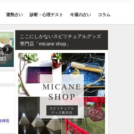
運勢占い
診断・心理テスト
今週の占い
コラム
柱(干支）
12星座
ここにしかないスピリチュアルグッズ
専門店「micane shop」
あなた
【2026年】12星座別の運勢まと
タロット占い・恋人はいつ
鑑定】
め
る？彼氏はいつできるのか
します！
春輝苑