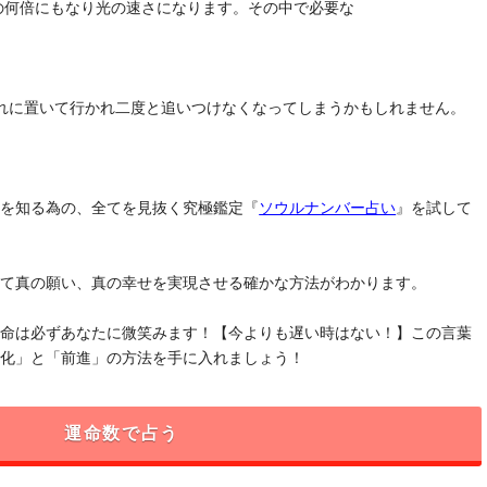
去の何倍にもなり光の速さになります。その中で必要な
れに置いて行かれ二度と追いつけなくなってしまうかもしれません。
」を知る為の、全てを見抜く究極鑑定『
ソウルナンバー占い
』を試して
けて真の願い、真の幸せを実現させる確かな方法がわかります。
運命は必ずあなたに微笑みます！【今よりも遅い時はない！】この言葉
変化」と「前進」の方法を手に入れましょう！
運命数で占う