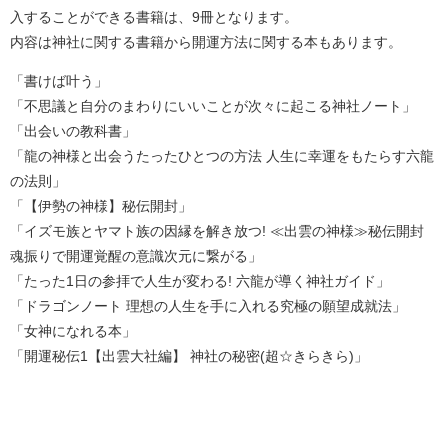
入することができる書籍は、9冊となります。
内容は神社に関する書籍から開運方法に関する本もあります。
「書けば叶う」
「不思議と自分のまわりにいいことが次々に起こる神社ノート」
「出会いの教科書」
「龍の神様と出会うたったひとつの方法 人生に幸運をもたらす六龍
の法則」
「【伊勢の神様】秘伝開封」
「イズモ族とヤマト族の因縁を解き放つ! ≪出雲の神様≫秘伝開封
魂振りで開運覚醒の意識次元に繋がる」
「たった1日の参拝で人生が変わる! 六龍が導く神社ガイド」
「ドラゴンノート 理想の人生を手に入れる究極の願望成就法」
「女神になれる本」
「開運秘伝1【出雲大社編】 神社の秘密(超☆きらきら)」