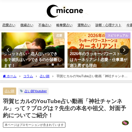
恋愛占い
復縁占い
不倫占い
略奪愛占い
運勢占い
診断・心理テスト
今
スピリチュアル
干支占い
2026年のラッキーパワーストーン
干支占い2026年（令和8年）【十
はカーネリアン！恋愛・仕事運が
二支＋60種類（60干支）の運勢・
急上昇する理由
性格・相性を無料紹介】
ホーム
コラム
占い師
羽賀ヒカルのYouTube占い動画「神社チャンネ
ル」って？ブログは？先生の本名や祖父、対面予約についてご紹介！
占い師
占い師Youtuber
羽賀ヒカルのYouTube占い動画「神社チャンネ
ル」って？ブログは？先生の本名や祖父、対面予
約についてご紹介！
本ページはプロモーションが含まれています