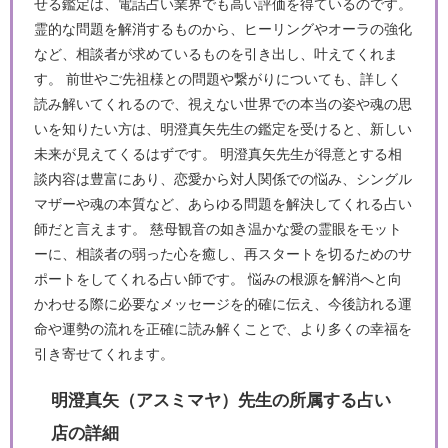
せる鑑定は、電話占い業界でも高い評価を得ているのです。
霊的な問題を解消するものから、ヒーリングやオーラの強化
など、相談者が求めているものを引き出し、叶えてくれま
す。 前世やご先祖様との問題や繋がりについても、詳しく
読み解いてくれるので、視えない世界での本当の姿や魂の思
いを知りたい方は、明澄真矢先生の鑑定を受けると、新しい
未来が見えてくるはずです。 明澄真矢先生が得意とする相
談内容は豊富にあり、恋愛から対人関係での悩み、シングル
マザーや魂の本質など、あらゆる問題を解決してくれる占い
師だと言えます。 慈母観音の如き温かな愛の霊眼をモット
ーに、相談者の弱った心を癒し、再スタートを切るためのサ
ポートをしてくれる占い師です。 悩みの根源を解消へと向
かわせる際に必要なメッセージを的確に伝え、今後訪れる運
命や運勢の流れを正確に読み解くことで、より多くの幸福を
引き寄せてくれます。
明澄真矢（アスミマヤ）先生の所属する占い
店の詳細