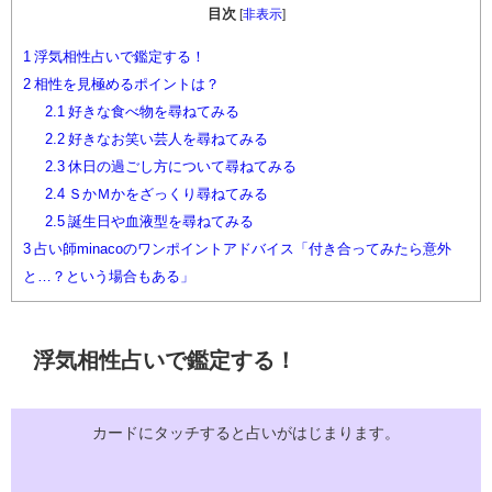
目次
[
非表示
]
1
浮気相性占いで鑑定する！
2
相性を見極めるポイントは？
2.1
好きな食べ物を尋ねてみる
2.2
好きなお笑い芸人を尋ねてみる
2.3
休日の過ごし方について尋ねてみる
2.4
ＳかＭかをざっくり尋ねてみる
2.5
誕生日や血液型を尋ねてみる
3
占い師minacoのワンポイントアドバイス「付き合ってみたら意外
と…？という場合もある」
浮気相性占いで鑑定する！
カードにタッチすると占いがはじまります。