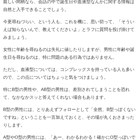
親しい間柄なら、会話の中で誕生日や血液型なんかに関する情報は
自然と入手できることでしょう。
今更尋ねづらい、という人も、これを機に、思い切って、「そうい
えば知らないんで、教えてくださいよ」とラフに質問を投げ掛けて
みましょう。
女性に年齢を尋ねるのは失礼に値したりしますが、男性に年齢や誕
生日を尋ねるのは、特に問題のある行為ではありません。
ただし、血液型については、コンプレックスを持っている人も多い
ので、この点についてはちょっと気をつけましょう。
特にB型の男性や、AB型の男性は、差別されてしまうことを恐れ
て、なかなかスッと答えてくれない場合もあります。
B型の男性には、とりあえずフォローとして「全然、B型っぽくない
ですね」ということを一言加えておくと、その場が丸くおさまった
りします。
A型やO型の男性には、「あー、わかるわかる！確かにO型っぽいで