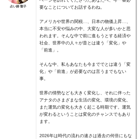
ページを訪れてくださったあなたへ、今一番必
占い師 聖子
要なことについてお話するわね。
アメリカや世界の関税…、日本の物価上昇…、
本当に不安や悩みの中、大変な人が多いかと思
われます。そんな中で前に進もうとする経済や
社会、世界中の人々が昔とは違う「変化」や
「前進」。
そんな中、私もあなたも今まででとは違う「変
化」や「前進」が必要なのは言うまでもない
事。
世界の情勢なども大きく変化し、それに伴った
アナタのさまざまな生活の変化、環境の変化、
また運気の変化も大きく起こる時期です。運気
が変わるということは変化のチャンスでもあり
ます。
2026年は時代の流れの速さは過去の何倍にもな