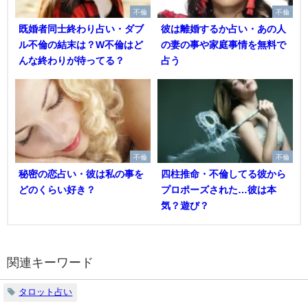
不倫
不倫
既婚者同士終わり占い・ダブ
彼は離婚するか占い・あの人
ル不倫の結末は？W不倫はど
の妻の事や家庭事情を無料で
んな終わりが待ってる？
占う
不倫
不倫
秘密の恋占い・彼は私の事を
四柱推命・不倫してる彼から
どのくらい好き？
プロポーズされた…彼は本
気？遊び？
関連キーワード
タロット占い