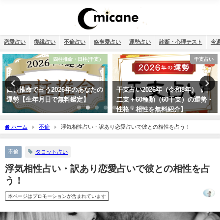
恋愛占い
復縁占い
不倫占い
略奪愛占い
運勢占い
診断・心理テスト
今
四柱推命・日柱(干支）
干支占い
四柱推命で占う2026年のあなたの
干支占い2026年（令和8年）【十
運勢【生年月日で無料鑑定】
二支＋60種類（60干支）の運勢・
性格・相性を無料紹介】
ホーム
不倫
浮気相性占い・訳あり恋愛占いで彼との相性を占う！
不倫
タロット占い
浮気相性占い・訳あり恋愛占いで彼との相性を占
う！
本ページはプロモーションが含まれています