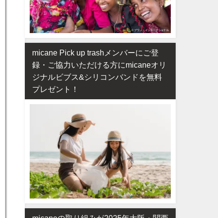
micane Pick up trashメンバーにご登
録・ご協力いただける方にmicaneオリ
ジナルビブス&シリコンバンドを無料
プレゼント！
micaneの取り組みが2025年大阪・関西