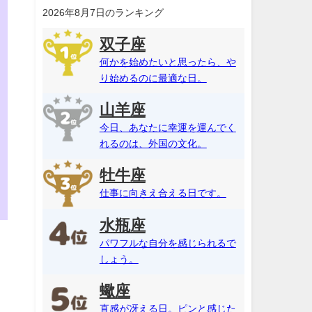
2026年8月7日のランキング
双子座
何かを始めたいと思ったら、や
り始めるのに最適な日。
山羊座
今日、あなたに幸運を運んでく
れるのは、外国の文化。
牡牛座
仕事に向きえ合える日です。
水瓶座
パワフルな自分を感じられるで
しょう。
蠍座
直感が冴える日。ピンと感じた