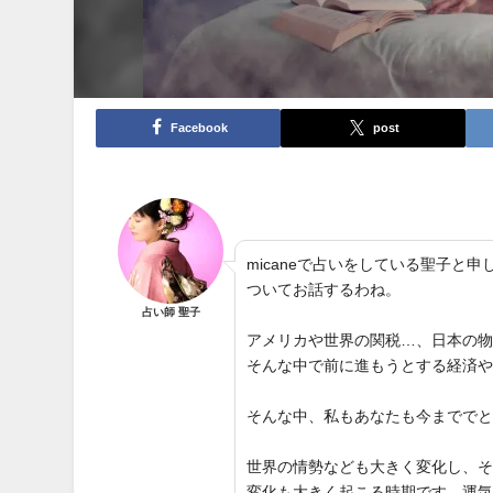
Facebook
post
micaneで占いをしている聖子
ついてお話するわね。
占い師 聖子
アメリカや世界の関税…、日本の
そんな中で前に進もうとする経済
そんな中、私もあなたも今までで
世界の情勢なども大きく変化し、
変化も大きく起こる時期です。運