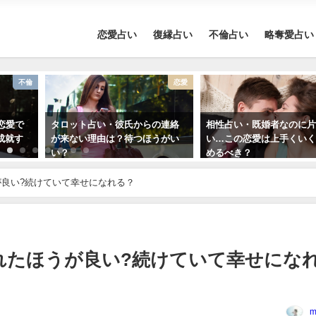
恋愛占い
復縁占い
不倫占い
略奪愛占い
不倫
恋愛
恋愛で
タロット占い・彼氏からの連絡
相性占い・既婚者なのに
成就す
が来ない理由は？待つほうがい
い…この恋愛は上手くい
い？
めるべき？
良い?続けていて幸せになれる？
れたほうが良い?続けていて幸せにな
m