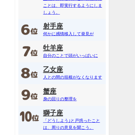
ことは、即実行するようにしま
しょう。
射手座
何かに感情移入して発見が
牡羊座
自分のことで頭がいっぱいに
乙女座
人との間の垣根がなくなります
蟹座
身の回りの整理を
獅子座
「どうしよう｣と戸惑ったこと
は、周りの意見を聞こう。