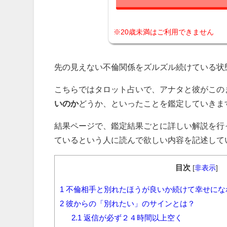
※20歳未満はご利用できません
先の見えない不倫関係をズルズル続けている状
こちらではタロット占いで、アナタと彼がこの
いのか
どうか、といったことを鑑定していきま
結果ページで、鑑定結果ごとに詳しい解説を行
ているという人に読んで欲しい内容を記述して
目次
[
非表示
]
1
不倫相手と別れたほうが良いか続けて幸せにな
2
彼からの「別れたい」のサインとは？
2.1
返信が必ず２４時間以上空く