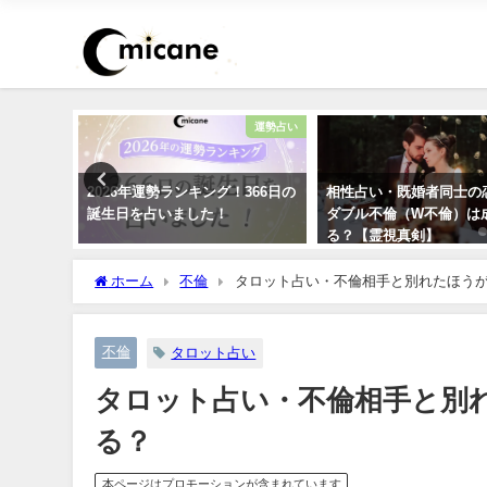
ピリチュアル
運勢占い
ーストー
2026年運勢ランキング！366日の
相性占い・既婚者同士の
愛・仕事
誕生日を占いました！
ダブル不倫（W不倫）は
る？【霊視真剣】
ホーム
不倫
タロット占い・不倫相手と別れたほうが
不倫
タロット占い
タロット占い・不倫相手と別
る？
本ページはプロモーションが含まれています