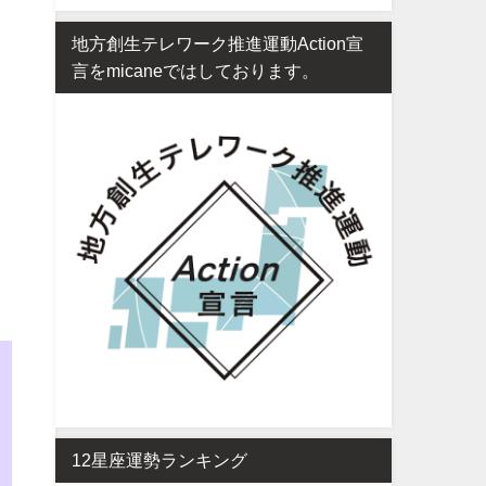
地方創生テレワーク推進運動Action宣
言をmicaneではしております。
12星座運勢ランキング