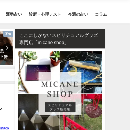
運勢占い
診断・心理テスト
今週の占い
コラム
不倫
恋愛
ここにしかないスピリチュアルグッズ
専門店「micane shop」
片思
誕生日占い・運命の人を顔画像
干支占い2026年（令和8年
く？諦
付きで完全無料で鑑定します！
二支＋60種類（60干支）の
勢・性格・相性を無料紹介
れ
inaco