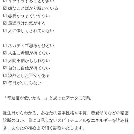
☑ イライラすることが多い
☑ 嫌なことばかり続いている
☑ 恋愛がうまくいかない
☑ 最近老けた気がする
☑ 人に優しくされていない
☑ ネガティブ思考がひどい
☑ 人生に希望が持てない
☑ 人間不信かもしれない
☑ 自分に自信が持てない
☑ 漠然とした不安がある
☑ 毎日がつまらない
「幸運度が低いかも…」と思ったアナタに朗報！
誕生日からわかる、あなたの基本性格や本質、恋愛傾向などの精密
診断のほか、目には見えないスピリチュアルなエネルギーを読み解
き、あなたの核心まで細く診断いたします。