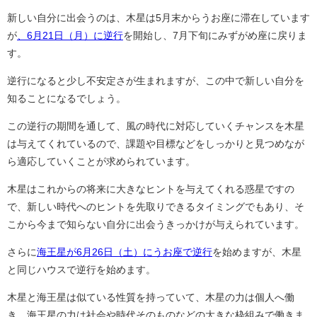
新しい自分に出会うのは、木星は5月末からうお座に滞在しています
が
、6月21日（月）に逆行
を開始し、7月下旬にみずがめ座に戻りま
す。
逆行になると少し不安定さが生まれますが、この中で新しい自分を
知ることになるでしょう。
この逆行の期間を通して、風の時代に対応していくチャンスを木星
は与えてくれているので、課題や目標などをしっかりと見つめなが
ら適応していくことが求められています。
木星はこれからの将来に大きなヒントを与えてくれる惑星ですの
で、新しい時代へのヒントを先取りできるタイミングでもあり、そ
こから今まで知らない自分に出会うきっかけが与えられています。
さらに
海王星が6月26日（土）にうお座で逆行
を始めますが、木星
と同じハウスで逆行を始めます。
木星と海王星は似ている性質を持っていて、木星の力は個人へ働
き、海王星の力は社会や時代そのものなどの大きな枠組みで働きま