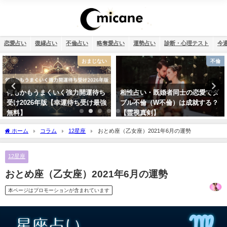
恋愛占い
復縁占い
不倫占い
略奪愛占い
運勢占い
診断・心理テスト
今
不倫
運勢占い
相性占い・既婚者同士の恋愛でダ
2026年運勢ランキング！366日の
ブル不倫（W不倫）は成就する？
誕生日を占いました！
【霊視真剣】
ホーム
コラム
12星座
おとめ座（乙女座）2021年6月の運勢
12星座
おとめ座（乙女座）2021年6月の運勢
本ページはプロモーションが含まれています