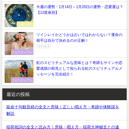
今週の運勢・1月14日～1月20日の運勢・恋愛運は？
【12星座別】
今週の運勢
ツインレイかどうかは占いではわからない？運命の
相手は自分で決めるのが正解！
ツインレイ
スピリチュアル
虹のスピリチュアルな意味とは？奇跡もサインや恋
愛成就の前兆として知られる虹のスピリチュアルメ
ッセージを完全紹介！
スピリチュアル
最近の投稿
延命十句観音経の全文と意味｜正しい唱え方・奇跡や体験談を
解説
稲荷祝詞の全文と読み方｜意味・唱え方・稲荷大神秘文との違