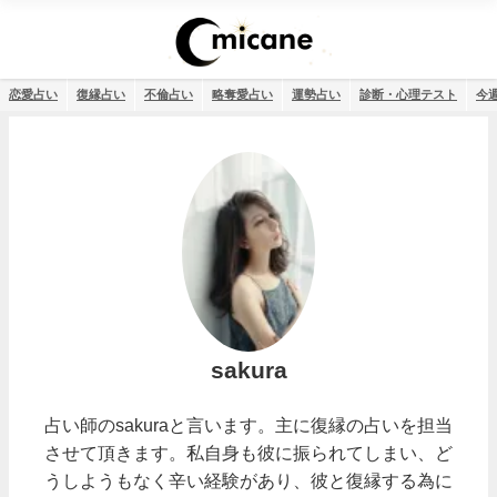
恋愛占い
復縁占い
不倫占い
略奪愛占い
運勢占い
診断・心理テスト
今
sakura
占い師のsakuraと言います。主に復縁の占いを担当
させて頂きます。私自身も彼に振られてしまい、ど
うしようもなく辛い経験があり、彼と復縁する為に