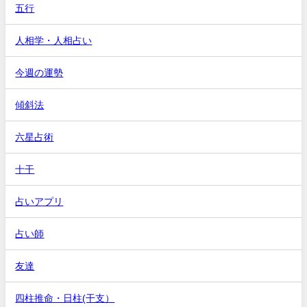
五行
人相学・人相占い
今週の運勢
傾斜法
六星占術
十干
占いアプリ
占い師
友達
四柱推命・日柱(干支）