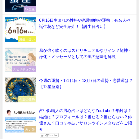
12星座
6月16日生まれの性格や恋愛傾向や運勢！有名人や
誕生花など完全紹介！【誕生日占い】
誕生日占い
風が強く吹くのはスピリチュアルなサイン？龍神・
浄化・メッセージとしての風の意味を解説
スピリチュアル
今週の運勢・12月1日～12月7日の運勢・恋愛運は？
【12星座別】
今週の運勢
占い師晴人の男心占いはどんなYouTube？年齢は？
結婚は？プロフィールは？当たる？当たらない？俳
優さん？口コミや占いサロンやインスタなどをご紹
介
占い師
占い師Youtuber