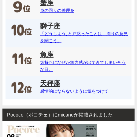
蟹座
身の回りの整理を
獅子座
「どうしよう｣と戸惑ったことは、周りの意見
を聞こう。
魚座
気持ちになぜか無力感が出てきてしまいそう
な日。
天秤座
感情的にならないように気をつけて
Pococe（ポコチェ）にmicaneが掲載されました