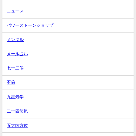
ニュース
パワーストーンショップ
メンタル
メール占い
七十二候
不倫
九星気学
二十四節気
五大凶方位