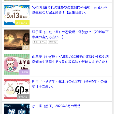
5月13日生まれの性格や恋愛傾向や運勢！有名人や
誕生花など完全紹介！【誕生日占い】
誕生日占い
双子座（ふたご座）の恋愛運・運勢は？【2019年下
半期の当たる占い！】
タロット占い
星座占い
恋愛
山羊座（やぎ座）×AB型の2026年の運勢や性格や恋
愛傾向や適職や男女別の攻略法や芸能人まで紹介！
12星座
卯年（うさぎ年）生まれの2023年（令和5年）の運
勢【干支占い】
干支占い
かに座（蟹座）2022年8月の運勢