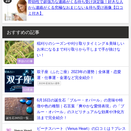
即効性で超強力な連絡がくる待ち受け決定版！好きな人
から連絡がくる究極なおまじない＆待ち受け画像【口コ
ミ付き】
おすすめの記事
稲刈りのシーズンや刈り取りタイミング＆美味しい
お米になるまで刈り取りから干しまで手が抜けな
い！
季節の行事
双子座（ふたご座）2023年の運勢｜全体運・恋愛
運・仕事運・金運など完全紹介！
2023年星座別の運勢
12星座
6月16日の誕生石「ブルー・オパール」の意味や特
徴や色の種類｜石言葉「爽やかな愛情表現」の「ブ
ルー・オパール」のスピリチュアルな効果や浄化方
法まで完全紹介！
誕生石365日一覧
【正しい意味や石言
葉】
ビーナスハート（Venus Heart）の口コミは？ブレス