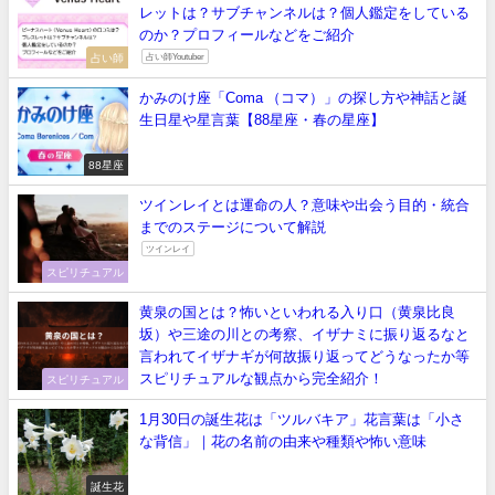
レットは？サブチャンネルは？個人鑑定をしている
のか？プロフィールなどをご紹介
占い師
占い師Youtuber
かみのけ座「Coma （コマ）」の探し方や神話と誕
生日星や星言葉【88星座・春の星座】
88星座
ツインレイとは運命の人？意味や出会う目的・統合
までのステージについて解説
ツインレイ
スピリチュアル
黄泉の国とは？怖いといわれる入り口（黄泉比良
坂）や三途の川との考察、イザナミに振り返るなと
言われてイザナギが何故振り返ってどうなったか等
スピリチュアルな観点から完全紹介！
スピリチュアル
1月30日の誕生花は「ツルバキア」花言葉は「小さ
な背信」｜花の名前の由来や種類や怖い意味
誕生花