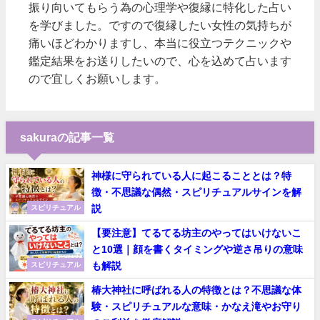
振り向いてもらう為の心理学や復縁に特化した占い
を学びました。ですので復縁したい女性の気持ちが
痛いほどわかりますし、本当に役立つテクニックや
鑑定結果をお送りしたいので、心を込めて占います
ので宜しくお願いします。
sakuraの記事一覧
神様に守られている人に起こることとは？特
徴・不思議な偶然・スピリチュアルサインを解
説
スピリチュアル
【要注意】てるてる坊主のやってはいけないこ
と10選｜顔を書くタイミングや逆さ吊りの意味
も解説
スピリチュアル
椿大神社に呼ばれる人の特徴とは？不思議な体
験・スピリチュアルな意味・かなえ滝やお守り