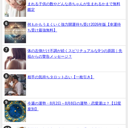
まれる子供の数やどんな赤ちゃんが生まれるかまで無料
鑑定
何もかもうまくいく強力開運待ち受け2026年版【幸運待
ち受け最強無料】
体の左側だけ不調が続くスピリチュアルな9つの原因｜先
祖からの警告メッセージ？
相手の気持ちタロット占い【一枚引き】
今週の運勢・8月2日～8月8日の運勢・恋愛運は？【12星
座別】