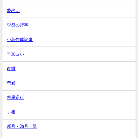
夢占い
季節の行事
小鳥作成記事
干支占い
復縁
恋愛
惑星逆行
手相
新月・満月一覧