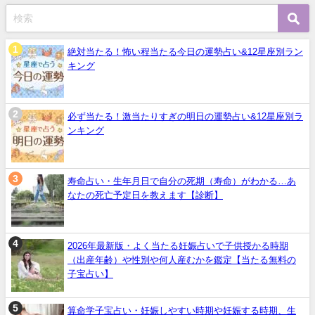
絶対当たる！怖い程当たる今日の運勢占い&12星座別ラン
キング
必ず当たる！激当たりすぎの明日の運勢占い&12星座別ラ
ンキング
寿命占い・生年月日で自分の死期（寿命）がわかる…あ
なたの死亡予定日を教えます【診断】
2026年最新版・よく当たる妊娠占いで子供授かる時期
（出産年齢）や性別や何人産むかを鑑定【当たる無料の
子宝占い】
算命学子宝占い・妊娠しやすい時期や妊娠する時期、生