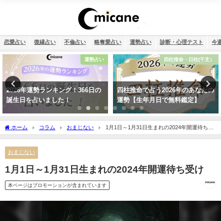
恋愛占い
復縁占い
不倫占い
略奪愛占い
運勢占い
診断・心理テスト
今
四柱推命・日柱(干支）
干支占い
四柱推命で占う2026年のあなたの
干支占い2026年（令和8年）【十
運勢【生年月日で無料鑑定】
二支＋60種類（60干支）の運勢・
性格・相性を無料紹介】
ホーム
コラム
おまじない
1月1日～1月31日生まれの2024年開運待ち受
け
おまじない
1月1日～1月31日生まれの2024年開運待ち受け
本ページはプロモーションが含まれています