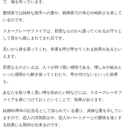
て、魂を司っています。
愛情面では純粋な相手への愛や、精神面での本心や純粋さを表して
いるのです。
スターグレーサファイアは、邪悪なものから護ってくれるお守りと
して昔から親しまれてきた石です。
災いから身を護ってくれ、幸運を呼び寄せてくれる効果があるとい
えます。
邪悪なものといえば、人々が持つ黒い感情である、憎しみや妬みと
いった感情から解き放ってくれたり、寄せ付けないといった効果
も。
あなたを取り巻く悪い噂を収めたい時などには、スターグレーサフ
ァイアを身につけておくということで、効果があります。
結婚65周年の記念石として知られている通り、貞操な愛を示してい
ますので、恋人の浮気防止や、恋人やパートナーとの愛情を強くす
る効果にも期待が出来るのです。