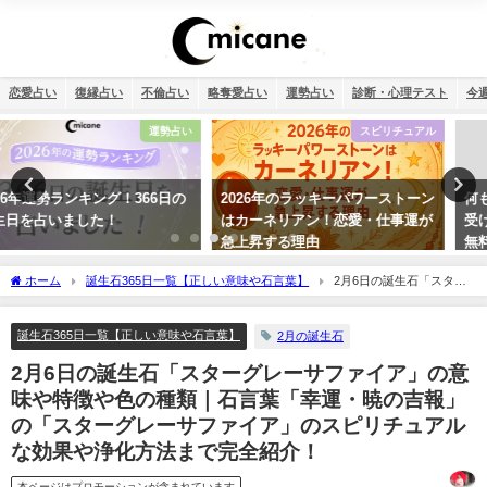
恋愛占い
復縁占い
不倫占い
略奪愛占い
運勢占い
診断・心理テスト
今
スピリチュアル
おまじない
2026年のラッキーパワーストーン
何もかもうまくいく強力開運待ち
はカーネリアン！恋愛・仕事運が
受け2026年版【幸運待ち受け最強
急上昇する理由
無料】
ホーム
誕生石365日一覧【正しい意味や石言葉】
2月6日の誕生石「スター
グレーサファイア」の意味や特徴や色の種類｜石言葉「幸運・暁の吉報」の「スター
グレーサファイア」のスピリチュアルな効果や浄化方法まで完全紹介！
誕生石365日一覧【正しい意味や石言葉】
2月の誕生石
2月6日の誕生石「スターグレーサファイア」の意
味や特徴や色の種類｜石言葉「幸運・暁の吉報」
の「スターグレーサファイア」のスピリチュアル
な効果や浄化方法まで完全紹介！
本ページはプロモーションが含まれています