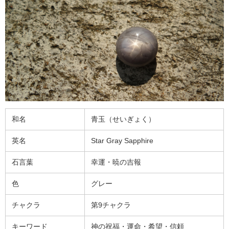
和名
青玉（せいぎょく）
英名
Star Gray Sapphire
石言葉
幸運・暁の吉報
色
グレー
チャクラ
第9チャクラ
キーワード
神の祝福・運命・希望・信頼