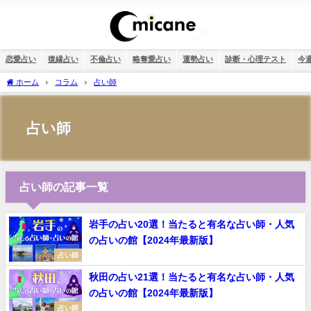
恋愛占い
復縁占い
不倫占い
略奪愛占い
運勢占い
診断・心理テスト
今
ホーム
コラム
占い師
占い師
占い師の記事一覧
岩手の占い20選！当たると有名な占い師・人気
の占いの館【2024年最新版】
占い師
秋田の占い21選！当たると有名な占い師・人気
の占いの館【2024年最新版】
占い師