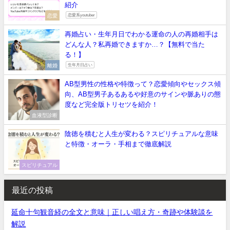
紹介
恋愛
恋愛系youtuber
再婚占い・生年月日でわかる運命の人の再婚相手は
どんな人？私再婚できますか…？【無料で当た
る！】
離婚
生年月日占い
AB型男性の性格や特徴って？恋愛傾向やセックス傾
向、AB型男子あるあるや好意のサインや脈ありの態
度など完全版トリセツを紹介！
血液型診断
陰徳を積むと人生が変わる？スピリチュアルな意味
と特徴・オーラ・手相まで徹底解説
スピリチュアル
最近の投稿
延命十句観音経の全文と意味｜正しい唱え方・奇跡や体験談を
解説