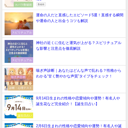
カバラ数秘術
数秘術
運命の人だと直感したエピソード5選！直感する瞬間
や運命の人と出会うコツも解説
スピリチュアル
神社の近くに住むと運気が上がる？スピリチュアル
な影響と注意点を徹底解説
スピリチュアル
喘ぎ声診断｜あなたはどんな声で乱れる？性格から
わかる“甘く艶やかな声質”タイプをチェック！
診断・心理テスト
9月14日生まれの性格や恋愛傾向や運勢！有名人や
誕生花など完全紹介！【誕生日占い】
誕生日占い
2月6日生まれの性格や恋愛傾向や運勢！有名人や誕