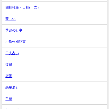
四柱推命・日柱(干支）
夢占い
季節の行事
小鳥作成記事
干支占い
復縁
恋愛
惑星逆行
手相