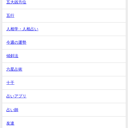
五大凶方位
五行
人相学・人相占い
今週の運勢
傾斜法
六星占術
十干
占いアプリ
占い師
友達