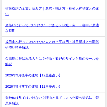
稲荷祝詞の全文と読み方｜意味・唱え方・稲荷大神秘文との違
い
厄払いに行ってはいけない日はある？仏滅・赤口・喪中と最適
な時期
成田山へ行ってはいけない人とは？平将門・神田明神との関係
や怖い噂を解説
久高島に呼ばれる人とは？特徴・歓迎のサインと島のルールを
解説
2026年9月後半の運勢【12星座占い】
2026年9月前半の運勢【12星座占い】
御神体は見てはいけない？理由と見てしまった時の対処法・禁
忌を解説