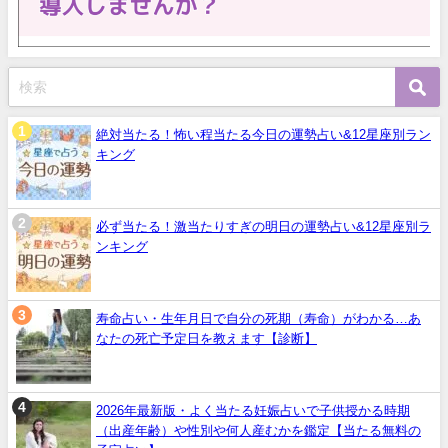
絶対当たる！怖い程当たる今日の運勢占い&12星座別ラン
キング
必ず当たる！激当たりすぎの明日の運勢占い&12星座別ラ
ンキング
寿命占い・生年月日で自分の死期（寿命）がわかる…あ
なたの死亡予定日を教えます【診断】
2026年最新版・よく当たる妊娠占いで子供授かる時期
（出産年齢）や性別や何人産むかを鑑定【当たる無料の