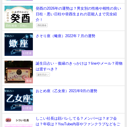
癸酉の2026年の運勢は？男女別の性格や相性の良い
日柱・悪い日柱や癸酉生まれの芸能人まで完全紹
介！
四柱推命・日柱(干
四柱推命
支）
さそり座（蠍座）2022年７月の運勢
12星座
誕生日占い・復縁のきっかけは？lineやメール？荷物
は渡すべき？
誕生日占い
復縁
おとめ座（乙女座）2021年9月の運勢
12星座
しこい社長は顔バレしてる？メンバーは？オフ会
は？年収は？YouTube内容やファンクラブなどをご