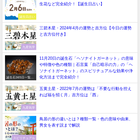
生花など完全紹介！【誕生日占い】
誕生日占い
三碧木星・2024年4月の運勢と吉方位【今日の運勢
と吉方位付き】
九星気学
11月20日の誕生石「ヘソナイトガーネット」の意味
や特徴や色の種類｜石言葉「自己暗示の力」の「ヘ
ソナイトガーネット」のスピリチュアルな効果や浄
化方法まで完全紹介！
誕生石365日一覧
【正しい意味や石言
葉】
五黄土星・2022年7月の運勢は「不要な行動を控え
れば福を招く月」吉方位は「西」
九星気学
鳥居の形の違いとは？種類一覧・色の意味や由来、
男女を表す説まで解説
スピリチュアル