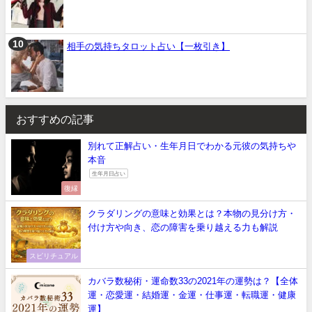
相手の気持ちタロット占い【一枚引き】
おすすめの記事
別れて正解占い・生年月日でわかる元彼の気持ちや
本音
生年月日占い
復縁
クラダリングの意味と効果とは？本物の見分け方・
付け方や向き、恋の障害を乗り越える力も解説
スピリチュアル
カバラ数秘術・運命数33の2021年の運勢は？【全体
運・恋愛運・結婚運・金運・仕事運・転職運・健康
運】