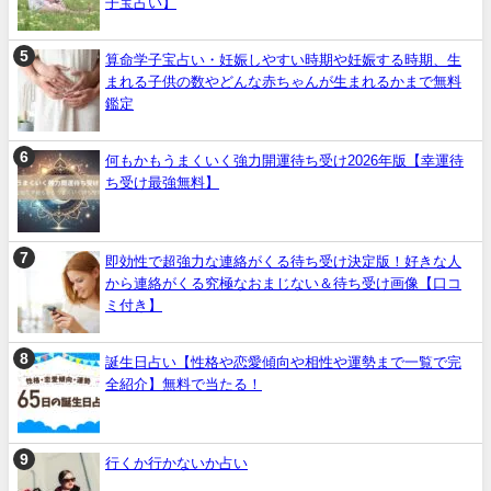
子宝占い】
算命学子宝占い・妊娠しやすい時期や妊娠する時期、生
まれる子供の数やどんな赤ちゃんが生まれるかまで無料
鑑定
何もかもうまくいく強力開運待ち受け2026年版【幸運待
ち受け最強無料】
即効性で超強力な連絡がくる待ち受け決定版！好きな人
から連絡がくる究極なおまじない＆待ち受け画像【口コ
ミ付き】
誕生日占い【性格や恋愛傾向や相性や運勢まで一覧で完
全紹介】無料で当たる！
行くか行かないか占い