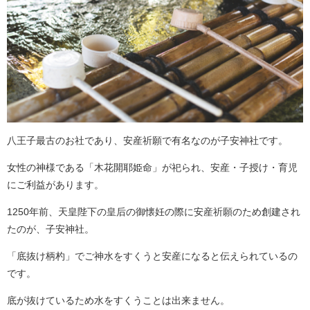
八王子最古のお社であり、安産祈願で有名なのが子安神社です。
女性の神様である「木花開耶姫命」が祀られ、安産・子授け・育児
にご利益があります。
1250年前、天皇陛下の皇后の御懐妊の際に安産祈願のため創建され
たのが、子安神社。
「底抜け柄杓」でご神水をすくうと安産になると伝えられているの
です。
底が抜けているため水をすくうことは出来ません。