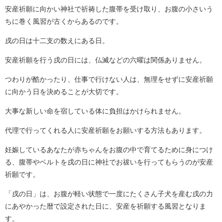
安産祈願に向かい神社で祈祷した腹帯を受け取り、お腹の小さいう
ちに巻く風習が古くからあるのです。
戌の日は十二支の数えにある日。
安産祈願を行う戌の日には、仏滅などの六曜は関係ありません。
つわりが酷かったり、仕事で行けない人は、無理をせずに安産祈願
に向かう日を決めることが大切です。
大事な新しい命を宿している体に負担はかけられません。
代理で行ってくれる人に安産祈願をお願いする方法もあります。
妊娠しているあなたが赤ちゃんをお腹の中で育てるために身につけ
る、腹帯やベルトを戌の日に神社でお祓いを行ってもらうのが安産
祈願です。
「戌の日」は、お腹が軽い状態で一度にたくさん子犬を産む戌の力
にあやかった暦で設定された日に、安産を祈願する風習となりま
す。