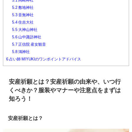
5.1
岡崎神社
5.2
敷地神社
5.3
音無神社
5.4
住吉大社
5.5
大神山神社
5.6
山中諏訪神社
5.7
正信院 産女観音
5.8
鴻神社
6
占い師 MIYUKIのワンポイントアドバイス
安産祈願とは？安産祈願の由来や、いつ行
くべきか？服装やマナーや注意点をまずは
知ろう！
安産祈願とは？