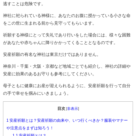
逃すことは危険です。
神社に祀られている神様に、あなたのお腹に授かっている小さな命
をこの世に生まれる前から見守ってもらいます。
祈願する神様にとって失礼であり行いをした場合には、様々な困難
があなたや赤ちゃんに降りかかってくることとなるのです。
安産祈願の有名な神社は東京だけではありません。
神奈川・千葉・大阪・京都など地域ごとでも紹介し、神社の詳細や
安産に効果のあるお守りも参考にしてください。
母子ともに健康にお産が迎えられるように、安産祈願を行って自分
の手で幸せを掴みにいきましょう。
目次
[
非表示
]
1
安産祈願とは？安産祈願の由来や、いつ行くべきか？服装やマナー
や注意点をまずは知ろう！
1.1
安産祈願とは？