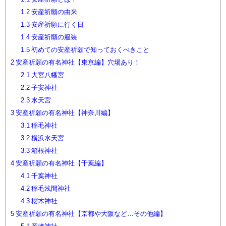
1.2
安産祈願の由来
1.3
安産祈願に行く日
1.4
安産祈願の服装
1.5
初めての安産祈願で知っておくべきこと
2
安産祈願の有名神社【東京編】穴場あり！
2.1
大宮八幡宮
2.2
子安神社
2.3
水天宮
3
安産祈願の有名神社【神奈川編】
3.1
稲毛神社
3.2
横浜水天宮
3.3
箱根神社
4
安産祈願の有名神社【千葉編】
4.1
千葉神社
4.2
稲毛浅間神社
4.3
櫻木神社
5
安産祈願の有名神社【京都や大阪など…その他編】