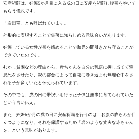
安産祈願は、妊娠5か月目に入る戌の日に安産を祈願し腹帯を巻いて
もらう儀式です。
「岩田帯」とも呼ばれています。
外形的に表現することで集落に知らしめる意味合いがあります。
妊娠している女性が帯を締めることで胎児の間引きから守ることが
できていたのです。
むかし貧困などの理由から、赤ちゃんを自分の乳房に押し当てて窒
息死をさせたり、親の都合によって自殺に巻き込まれ無理心中をさ
れる子が多くいたと伝えられています。
その中でも、戌の日に帯祝いを行った子供は無事に育てられていた
という言い伝え。
また、妊娠5か月の戌の日に安産祈願を行うのは、お腹の膨らみが目
立つようになり、それを保護するため「岩のような丈夫な赤ちゃん
を」という意味があります。