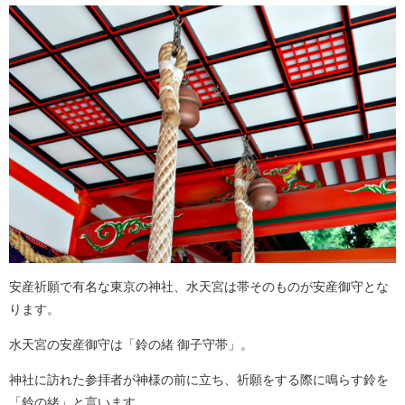
安産祈願で有名な東京の神社、水天宮は帯そのものが安産御守とな
ります。
水天宮の安産御守は「鈴の緒 御子守帯」。
神社に訪れた参拝者が神様の前に立ち、祈願をする際に鳴らす鈴を
「鈴の緒」と言います。