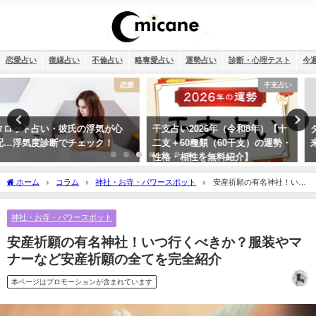
恋愛占い
復縁占い
不倫占い
略奪愛占い
運勢占い
診断・心理テスト
今
干支占い
恋愛
干支占い2026年（令和8年）【十
タロット占い・彼氏からの連絡が
二支＋60種類（60干支）の運勢・
来ない理由は？待つほうがいい？
性格・相性を無料紹介】
ホーム
コラム
神社・お寺・パワースポット
安産祈願の有名神社！いつ
行くべきか？服装やマナーなど安産祈願の全てを完全紹介
神社・お寺・パワースポット
安産祈願の有名神社！いつ行くべきか？服装やマ
ナーなど安産祈願の全てを完全紹介
本ページはプロモーションが含まれています