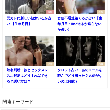
復縁
恋愛
元カレに新しい彼女いるか占
音信不通連絡くるか占い【生
い 【生年月日】
年月日・line送るか送らない
か占い】
恋愛
恋愛
姓名判断・彼とセックスレ
タロット占い・あのメールを
ス…解消はどうすればでき
読んでどう思った？返信がな
る？誘い方は？
いのは何故？
関連キーワード