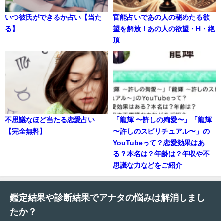
いつ彼氏ができるか占い【当た
官能占いであの人の秘めたる欲
る】
望を解放！あの人の欲望・H・絶
頂
不思議なほど当たる恋愛占い
「龍輝 〜許しの殉愛〜」「龍輝
【完全無料】
〜許しのスピリチュアル〜」の
YouTubeって？恋愛効果はあ
る？本名は？年齢は？年収や不
思議な力などをご紹介
鑑定結果や診断結果でアナタの悩みは解消しまし
たか？