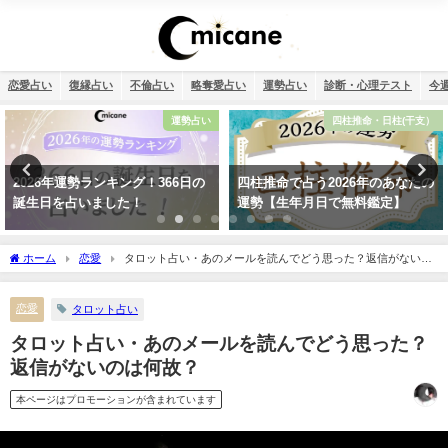
恋愛占い
復縁占い
不倫占い
略奪愛占い
運勢占い
診断・心理テスト
今
運勢占い
四柱推命・日柱(干支）
2026年運勢ランキング！366日の
四柱推命で占う2026年のあなたの
誕生日を占いました！
運勢【生年月日で無料鑑定】
ホーム
恋愛
タロット占い・あのメールを読んでどう思った？返信がないの
は何故？
恋愛
タロット占い
タロット占い・あのメールを読んでどう思った？
返信がないのは何故？
本ページはプロモーションが含まれています