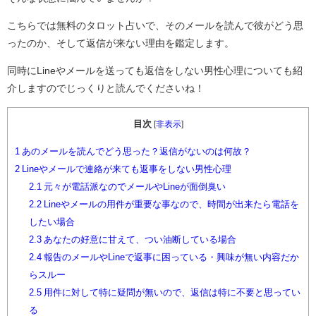
こちらでは無料のタロット占いで、そのメールを読んで彼がどう思
ったのか、そして返信が来ない理由を鑑定します。
同時にLineやメールを送っても返信をしない男性心理についても紹
介しますのでじっくりと読んでくださいね！
目次
[
非表示
]
1
あのメールを読んでどう思った？返信がないのは何故？
2
Lineやメールで連絡が来ても返事をしない男性心理
2.1
元々が電話派なのでメールやLineが面倒臭い
2.2
Lineやメールの用件が重要な事なので、時間が出来たら電話を
したい場合
2.3
あなたの好意に甘えて、つい油断している場合
2.4
報告のメールやLineで返事に困っている・興味が無い内容だか
らスルー
2.5
用件に対して特に疑問が無いので、返信は特に不要と思ってい
る