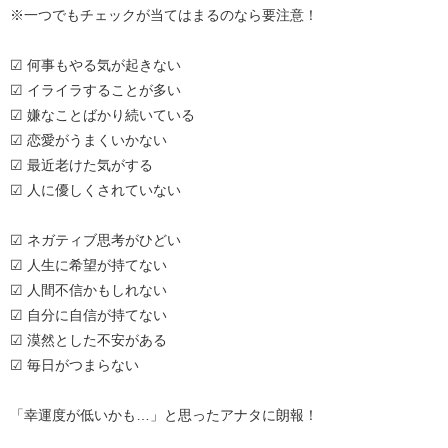
※一つでもチェックが当てはまるのなら要注意！
☑ 何事もやる気が起きない
☑ イライラすることが多い
☑ 嫌なことばかり続いている
☑ 恋愛がうまくいかない
☑ 最近老けた気がする
☑ 人に優しくされていない
☑ ネガティブ思考がひどい
☑ 人生に希望が持てない
☑ 人間不信かもしれない
☑ 自分に自信が持てない
☑ 漠然とした不安がある
☑ 毎日がつまらない
「幸運度が低いかも…」と思ったアナタに朗報！