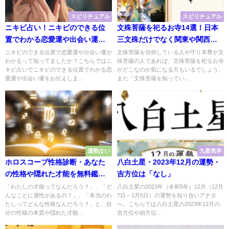
スピリチュアル
スピリチュアル
ニキビ占い！ニキビのできる位
文殊菩薩を祀るお寺14選！日本
置でわかる恋愛運や出会い運
三文殊だけでなく関東や関西な
【スピリチュアルで当たる！】
ど地方別に紹介
ニキビのできる位置で恋愛運や出会い運が
文殊菩薩を信仰している人や守り本尊が文
わかるって知ってましたか？こちらではニ
殊菩薩の人であれば、文殊菩薩を祀るお寺
キビ占いでニキビのできる位置でわかる恋
がどこなのか気になる方もいるでしょう。
愛運や出会い運をお伝えしま...
また「文殊菩薩を知ってい...
運勢占い
九星気学
ホロスコープ性格診断・あなた
八白土星・2023年12月の運勢・
の性格や隠れた才能を無料鑑定
吉方位は「なし」
【自己分析】
「わたしの才能ってなんだろう？」、「ど
八白土星の2023年（令和5年）12月（12月
んなことに適性があるの？」、「本当のわ
7日～1月5日）の運勢を知り合いアナタ
たしってどんな性格なんだろう？」と、自
へ。こちらでは八白土星の2023年12月の
分の性格の本質や隠れた才能...
吉方位や凶方位...