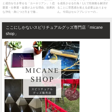
と成功を引き寄せる「カーネリアン」！恋
を成長させる行為！1人で性衝動を解消す
愛運・仕事運・金運が上がる理由、効果的
ることに罪悪感を覚える必要はありませ
な浄化・身につけ方まで徹...
ん。今回はセルフプレジャーの...
ここにしかないスピリチュアルグッズ専門店「micane
shop」