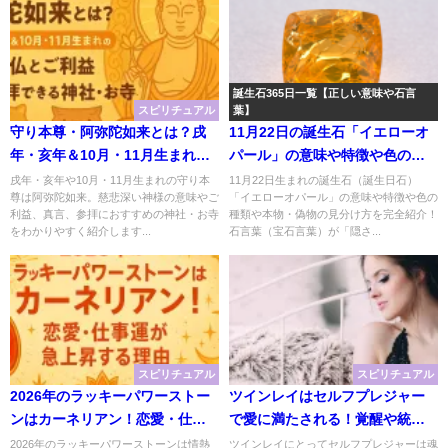
誕生石365日一覧【正しい意味や石言
スピリチュアル
葉】
守り本尊・阿弥陀如来とは？戌
11月22日の誕生石「イエローオ
年・亥年＆10月・11月生まれの
パール」の意味や特徴や色の種
守護仏とご利益｜参拝できる神
類｜石言葉「隠された本能」の
戌年・亥年や10月・11月生まれの守り本
11月22日生まれの誕生石（誕生日石）
尊は阿弥陀如来。慈悲深い神様の意味やご
「イエローオパール」の意味や特徴や色の
社・お寺
「イエローオパール」のスピリ
利益、真言、参拝におすすめの神社・お寺
種類や本物・偽物の見分け方を完全紹介！
チュアルな効果や浄化方法まで
をわかりやすく紹介します...
石言葉（宝石言葉）が「隠さ...
完全紹介！
スピリチュアル
スピリチュアル
2026年のラッキーパワーストー
ツインレイはセルフプレジャー
ンはカーネリアン！恋愛・仕事
で愛に満たされる！覚醒や統合
運が急上昇する理由
が近づく7つの効果
2026年のラッキーパワーストーンは情熱
ツインレイにとってセルフプレジャーは魂