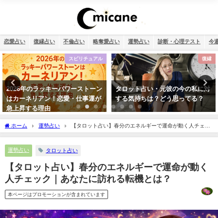
恋愛占い
復縁占い
不倫占い
略奪愛占い
運勢占い
診断・心理テスト
今
復縁
恋愛
タロット占い・元彼の今の私に対
タロット占い・彼氏からの連絡が
する気持ちは？どう思ってる？
来ない理由は？待つほうがいい？
ホーム
運勢占い
【タロット占い】春分のエネルギーで運命が動く人チェッ
ク｜あなたに訪れる転機とは？
運勢占い
タロット占い
【タロット占い】春分のエネルギーで運命が動く
人チェック｜あなたに訪れる転機とは？
本ページはプロモーションが含まれています