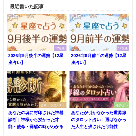
最近書いた記事
12星座
12星座
2026年9月後半の運勢【12星
2026年9月前半の運勢【12星
座占い】
座占い】
診断・心理テスト
運勢占い
あなたの魂に封印された神器
あなたが引かなかった世界線
診断｜神様から授かった才
のタロット占い｜選ばなかっ
能・使命・覚醒の時がわかる
た人生と残された可能性