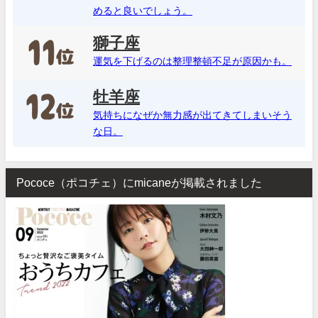
めると良いでしょう。
獅子座
運気を下げるのは整理整頓不足が原因かも。
牡羊座
気持ちになぜか無力感が出てきてしまいそう
な日。
Pococe（ポコチェ）にmicaneが掲載されました