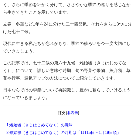
く、さらに季節を細かく分けて、ささやかな季節の巡りを感じなが
ら生きてきたことを示しています。
立春・冬至など1年を24に分けた二十四節気、それをさらに3つに分
けた七十二候。
現代に生きる私たちが忘れがちな、季節の移ろいを今一度大切にし
ていきましょう。
この記事では、七十二候の第六十九候「雉始雊（きじはじめてな
く）」について、詳しい意味や時期、旬の野菜や果物、魚介類、草
花や行事、運気アップの方法についてご紹介していきます。
日本ならではの季節について再認識し、豊かに暮らしていけるよう
になっていきましょう。
目次
[
非表示
]
1
雉始雊（きじはじめてなく）の意味
2
雉始雊（きじはじめてなく）の時期は「1月15日～1月19日頃」