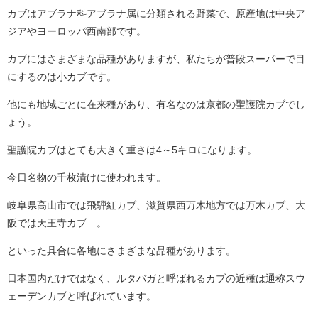
カブはアブラナ科アブラナ属に分類される野菜で、原産地は中央ア
ジアやヨーロッパ西南部です。
カブにはさまざまな品種がありますが、私たちが普段スーパーで目
にするのは小カブです。
他にも地域ごとに在来種があり、有名なのは京都の聖護院カブでし
ょう。
聖護院カブはとても大きく重さは4～5キロになります。
今日名物の千枚漬けに使われます。
岐阜県高山市では飛騨紅カブ、滋賀県西万木地方では万木カブ、大
阪では天王寺カブ…。
といった具合に各地にさまざまな品種があります。
日本国内だけではなく、ルタバガと呼ばれるカブの近種は通称スウ
ェーデンカブと呼ばれています。