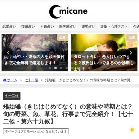
恋愛占い
復縁占い
不倫占い
略奪愛占い
運勢占い
診断・心理テスト
今
恋愛
恋愛
タロット占い・恋人はいつでき
タロット占い・彼氏からの連絡が
る？彼氏はいつできるのか診断し
来ない理由は？待つほうがいい？
ます！
ホーム
七十二候
雉始雊（きじはじめてなく）の意味や時期とは？旬の野
菜、魚、草花、行事まで完全紹介！【七十二候・第六十九候】
七十二候
雉始雊（きじはじめてなく）の意味や時期とは？
旬の野菜、魚、草花、行事まで完全紹介！【七十
二候・第六十九候】
本ページはプロモーションが含まれています