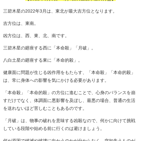
三碧木星の2022年3月は、東北が最大吉方位となります。
吉方位は、東南。
凶方位は、西、東、北、南です。
三碧木星の廻座する西に「本命殺」「月破」。
八白土星の廻座する東に「本命的殺」。
健康面に問題が生じる凶作用をもたらす、「本命殺」「本命的殺」
は、常に身体への影響を気にかける必要があります。
「本命殺」「本命的殺」の方位に進むことで、心身のバランスを崩
すだけでなく、体調面に悪影響を及ぼし、最悪の場合、普通の生活
を送れないほど苦しむこともあるのです。
「月破」は、物事の破れを意味する凶殺なので、何かに向けて挑戦
している段階や始める前に行くのは避けましょう。
何が原因で破滅や破壊に向かうのかが分からなく、突如失うものが