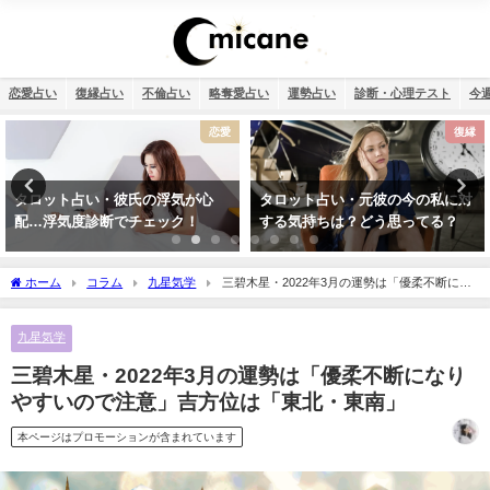
恋愛占い
復縁占い
不倫占い
略奪愛占い
運勢占い
診断・心理テスト
今
復縁
運勢占い
タロット占い・元彼の今の私に対
2026年運勢ランキング！366日の
する気持ちは？どう思ってる？
誕生日を占いました！
ホーム
コラム
九星気学
三碧木星・2022年3月の運勢は「優柔不断にな
りやすいので注意」吉方位は「東北・東南」
九星気学
三碧木星・2022年3月の運勢は「優柔不断になり
やすいので注意」吉方位は「東北・東南」
本ページはプロモーションが含まれています