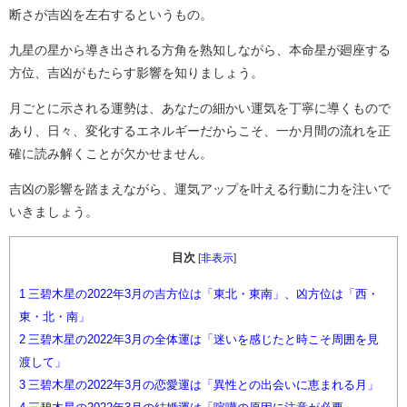
断さが吉凶を左右するというもの。
九星の星から導き出される方角を熟知しながら、本命星が廻座する
方位、吉凶がもたらす影響を知りましょう。
月ごとに示される運勢は、あなたの細かい運気を丁寧に導くもので
あり、日々、変化するエネルギーだからこそ、一か月間の流れを正
確に読み解くことが欠かせません。
吉凶の影響を踏まえながら、運気アップを叶える行動に力を注いで
いきましょう。
目次
[
非表示
]
1
三碧木星の2022年3月の吉方位は「東北・東南」、凶方位は「西・
東・北・南」
2
三碧木星の2022年3月の全体運は「迷いを感じたと時こそ周囲を見
渡して」
3
三碧木星の2022年3月の恋愛運は「異性との出会いに恵まれる月」