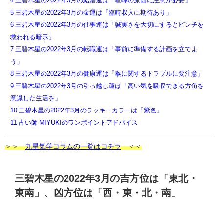
4
三碧木星の2022年3月の結婚運は「喧嘩の原因に注意が必要」
5
三碧木星の2022年3月の金運は「臨時収入に期待あり」
6
三碧木星の2022年3月の仕事運は「誠実さを大切にするとピンチを
救われる暗示」
7
三碧木星の2022年3月の転職運は「事前に準備する計画を立てよ
う」
8
三碧木星の2022年3月の健康運は「喉に関するトラブルに要注意」
9
三碧木星の2022年3月の引っ越し運は「高い気を吸収できる方角を
意識した生活を」
10
三碧木星の2022年3月のラッキーカラーは「紫色」
11
占い師 MIYUKIのワンポイントアドバイス
＞＞
九星気学コラムの一覧はコチラ
＜＜
三碧木星の2022年3月の吉方位は「東北・
東南」、凶方位は「西・東・北・南」