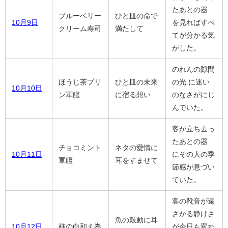
たあとの器
ブルーベリー
ひと皿の命で
10月9日
を見ればすべ
クリーム寿司
満たして
てが分かる気
がした。
のれんの隙間
ほうじ茶プリ
ひと皿の未来
の光 に迷い
10月10日
ン軍艦
に宿る想い
のなさがにじ
んでいた。
客が立ち去っ
たあとの器
チョコミント
ネタの愛情に
10月11日
にその人の季
軍艦
耳をすませて
節感が息づい
ていた。
客の靴音が遠
ざかる静けさ
魚の鼓動に耳
10月12日
柿の白和え巻
が今日も変わ