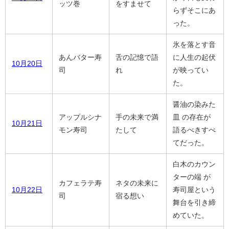
ッツ巻
をすませて
らずそこにあ
った。
氷を落とす音
あんバター寿
舌の記憶で語
に人生の起伏
10月20日
司
れ
が映ってい
た。
醤油の染みた
アップルシナ
手の未来で満
皿 の存在が
10月21日
モン寿司
たして
語るべきすべ
てだった。
白木のカウン
ターの端 が
カフェラテ寿
ネタの未来に
10月22日
寿司屋という
司
宿る想い
舞台を引き締
めていた。