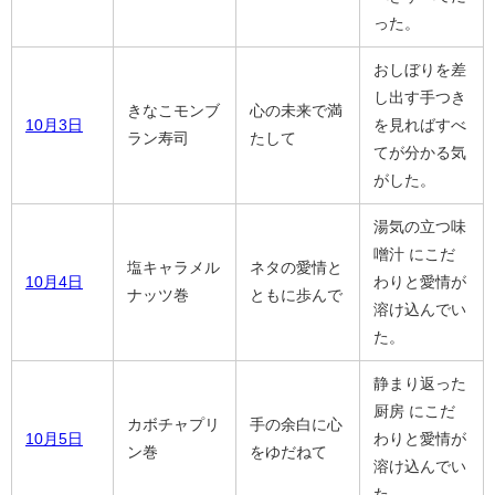
った。
おしぼりを差
し出す手つき
きなこモンブ
心の未来で満
10月3日
を見ればすべ
ラン寿司
たして
てが分かる気
がした。
湯気の立つ味
噌汁 にこだ
塩キャラメル
ネタの愛情と
10月4日
わりと愛情が
ナッツ巻
ともに歩んで
溶け込んでい
た。
静まり返った
厨房 にこだ
カボチャプリ
手の余白に心
10月5日
わりと愛情が
ン巻
をゆだねて
溶け込んでい
た。