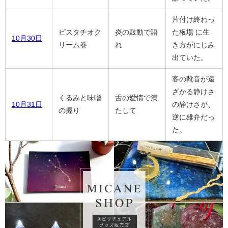
片付け終わっ
ピスタチオク
炎の鼓動で語
た板場 に生
10月30日
リーム巻
れ
き方がにじみ
出ていた。
客の靴音が遠
ざかる静けさ
くるみと味噌
舌の愛情で満
10月31日
の静けさが、
の握り
たして
逆に雄弁だっ
た。