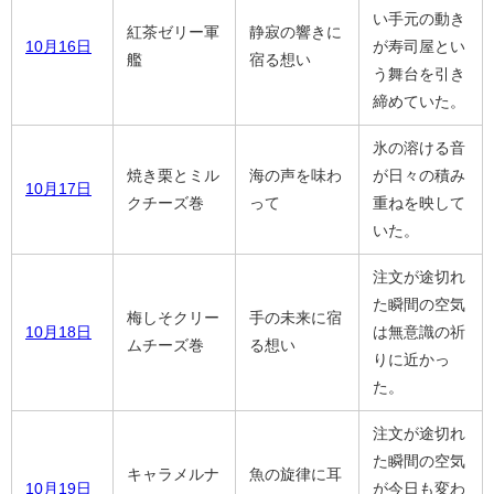
い手元の動き
紅茶ゼリー軍
静寂の響きに
10月16日
が寿司屋とい
艦
宿る想い
う舞台を引き
締めていた。
氷の溶ける音
焼き栗とミル
海の声を味わ
が日々の積み
10月17日
クチーズ巻
って
重ねを映して
いた。
注文が途切れ
た瞬間の空気
梅しそクリー
手の未来に宿
10月18日
は無意識の祈
ムチーズ巻
る想い
りに近かっ
た。
注文が途切れ
た瞬間の空気
キャラメルナ
魚の旋律に耳
10月19日
が今日も変わ