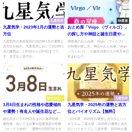
九星気学
88星座
九星気学・2023年1月の運勢と吉
おとめ座「Virgo （ヴィルゴ）」
方位
の探し方や神話と誕生日星や星
言葉【88星座・春の星座】
九星気学の本命星別の2023年1月の運勢と
88星座のおとめ座「Virgo （ヴィルゴ）」
吉方位を紹介。九星気学において2023年1
の特徴や探し方、神話やおとめ座「Virgo
月の運勢は、1月5日から2月4日までで
（ヴィルゴ）」の誕生日星の人が何月何日
す。吉方位と凶方位...
生まれなの...
誕生日占い
九星気学
3月8日生まれの性格や恋愛傾向
九星気学・2025年の運勢と吉方
や運勢！有名人や誕生花など完
位とバイオリズム【無料】
全紹介！【誕生日占い】
誕生日占いで3月8日生まれの基本性格、
一白水星・2025年の運勢と吉方位とバイ
裏性格、向いてる仕事や恋愛系恋や性癖
オリズム 二黒土星・2025年の運勢と吉方
（セックス傾向）、運勢や3月8日生まれ
位とバイオリズム 三碧木星・2025年の運