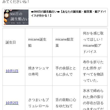
みてくださいね！
🍣366日の誕生鮨占い🍣【あなたの誕生鮨・鮨言葉・鮨アドバ
イスが分かる！】
何かを感じ取
micane誕生
micane鮨言
ってほしい！
誕生日
鮨
葉
micane鮨ア
ドバイス
布巾を折りた
焼きマシュマ
手の余韻とと
たむ所作 が
10月1日
ロ寿司
もに歩んで
すべてを物語
っていた。
氷水で締めら
れた身の張り
さつまいもブ
舌の鼓動に心
10月2日
の存在が語る
リュレロール
をゆだねて
べきすべてだ