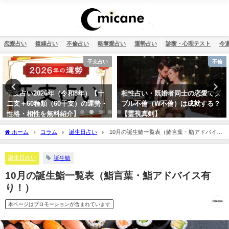
恋愛占い
復縁占い
不倫占い
略奪愛占い
運勢占い
診断・心理テスト
今
干支占い
不倫
干支占い2026年（令和8年）【十
相性占い・既婚者同士の恋愛でダ
二支＋60種類（60干支）の運勢・
ブル不倫（W不倫）は成就する？
性格・相性を無料紹介】
【霊視真剣】
ホーム
コラム
誕生日占い
10月の誕生鮨一覧表（鮨言葉・鮨アドバイス
有り！）
誕生日占い
誕生鮨
10月の誕生鮨一覧表（鮨言葉・鮨アドバイス有
り！）
本ページはプロモーションが含まれています