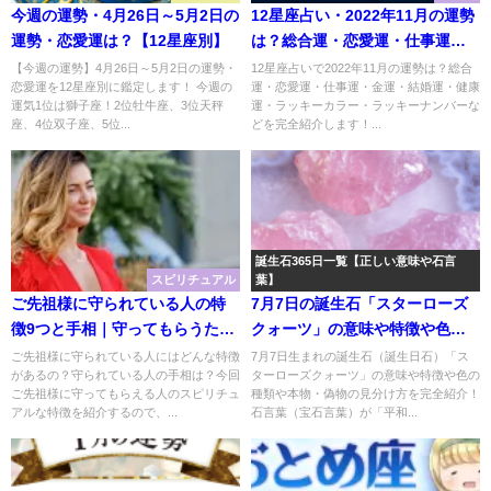
今週の運勢・4月26日～5月2日の
12星座占い・2022年11月の運勢
運勢・恋愛運は？【12星座別】
は？総合運・恋愛運・仕事運・
金運・結婚運・健康運・ラッキ
【今週の運勢】4月26日～5月2日の運勢・
12星座占いで2022年11月の運勢は？総合
恋愛運を12星座別に鑑定します！ 今週の
運・恋愛運・仕事運・金運・結婚運・健康
ーカラー・ラッキーナンバー
運気1位は獅子座！2位牡牛座、3位天秤
運・ラッキーカラー・ラッキーナンバーな
座、4位双子座、5位...
どを完全紹介します！...
誕生石365日一覧【正しい意味や石言
スピリチュアル
葉】
ご先祖様に守られている人の特
7月7日の誕生石「スターローズ
徴9つと手相｜守ってもらうため
クォーツ」の意味や特徴や色の
に出来ること
種類｜石言葉「平和・愛の告
ご先祖様に守られている人にはどんな特徴
7月7日生まれの誕生石（誕生日石）「ス
があるの？守られている人の手相は？今回
ターローズクォーツ」の意味や特徴や色の
白・真実の愛・美」の「スター
ご先祖様に守ってもらえる人のスピリチュ
種類や本物・偽物の見分け方を完全紹介！
ローズクォーツ」のスピリチュ
アルな特徴を紹介するので、...
石言葉（宝石言葉）が「平和...
アルな効果や浄化方法まで完全
紹介！