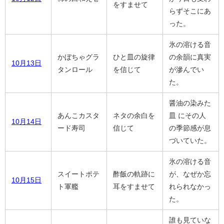
をすませて
らずそこにあ
った。
氷の溶ける音
かぼちゃグラ
ひと皿の旋律
の余韻に真実
10月13日
タンロール
を信じて
が滲んでい
た。
醤油の染みた
あんこカスタ
ネタの余白を
皿 にその人
10月14日
ード寿司
信じて
の季節感が息
づいていた。
氷の溶ける音
スイートポテ
酢飯の軌跡に
が、なぜか忘
10月15日
ト軍艦
耳をすませて
れられなかっ
た。
誰も見ていな