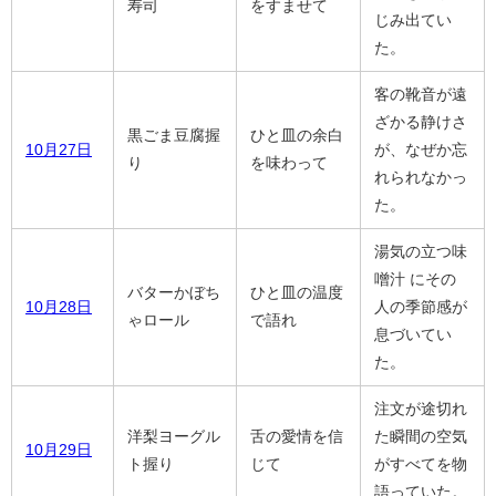
寿司
をすませて
じみ出てい
た。
客の靴音が遠
ざかる静けさ
黒ごま豆腐握
ひと皿の余白
10月27日
が、なぜか忘
り
を味わって
れられなかっ
た。
湯気の立つ味
噌汁 にその
バターかぼち
ひと皿の温度
10月28日
人の季節感が
ゃロール
で語れ
息づいてい
た。
注文が途切れ
洋梨ヨーグル
舌の愛情を信
た瞬間の空気
10月29日
ト握り
じて
がすべてを物
語っていた。