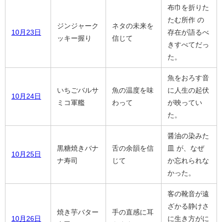
布巾を折りた
たむ所作 の
ジンジャーク
ネタの未来を
10月23日
存在が語るべ
ッキー握り
信じて
きすべてだっ
た。
魚をおろす音
いちごバルサ
魚の温度を味
に人生の起伏
10月24日
ミコ軍艦
わって
が映ってい
た。
醤油の染みた
黒糖焼きバナ
舌の余韻を信
皿 が、なぜ
10月25日
ナ寿司
じて
か忘れられな
かった。
客の靴音が遠
ざかる静けさ
焼き芋バター
手の直感に耳
10月26日
に生き方がに