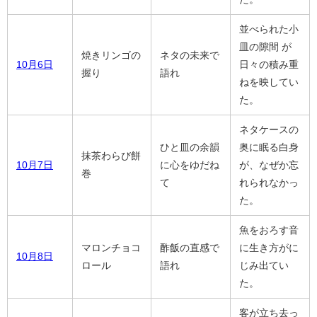
並べられた小
皿の隙間 が
焼きリンゴの
ネタの未来で
10月6日
日々の積み重
握り
語れ
ねを映してい
た。
ネタケースの
ひと皿の余韻
奥に眠る白身
抹茶わらび餅
10月7日
に心をゆだね
が、なぜか忘
巻
て
れられなかっ
た。
魚をおろす音
マロンチョコ
酢飯の直感で
に生き方がに
10月8日
ロール
語れ
じみ出てい
た。
客が立ち去っ