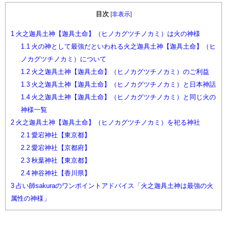
目次
[
非表示
]
1
火之迦具土神【迦具土命】（ヒノカグツチノカミ）は火の神様
1.1
火の神として最強だといわれる火之迦具土神【迦具土命】（ヒ
ノカグツチノカミ）について
1.2
火之迦具土神【迦具土命】（ヒノカグツチノカミ）のご利益
1.3
火之迦具土神【迦具土命】（ヒノカグツチノカミ）と日本神話
1.4
火之迦具土神【迦具土命】（ヒノカグツチノカミ）と同じ火の
神様一覧
2
火之迦具土神【迦具土命】（ヒノカグツチノカミ）を祀る神社
2.1
愛宕神社【東京都】
2.2
愛宕神社【京都府】
2.3
秋葉神社【東京都】
2.4
神谷神社【香川県】
3
占い師sakuraのワンポイントアドバイス「火之迦具土神は最強の火
属性の神様」