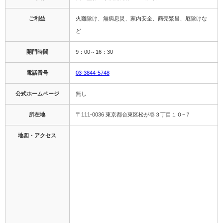
ご利益
火難除け、無病息災、家内安全、商売繁昌、厄除けな
ど
開門時間
9：00～16：30
電話番号
03-3844-5748
公式ホームページ
無し
所在地
〒111-0036 東京都台東区松が谷３丁目１０−７
地図・アクセス