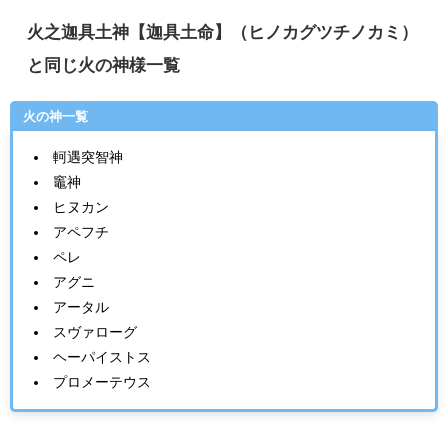
火之迦具土神【迦具土命】（ヒノカグツチノカミ）
と同じ火の神様一覧
火の神一覧
軻遇突智神
竈神
ヒヌカン
アペフチ
ペレ
アグニ
アータル
スヴァローグ
ヘーパイストス
プロメーテウス