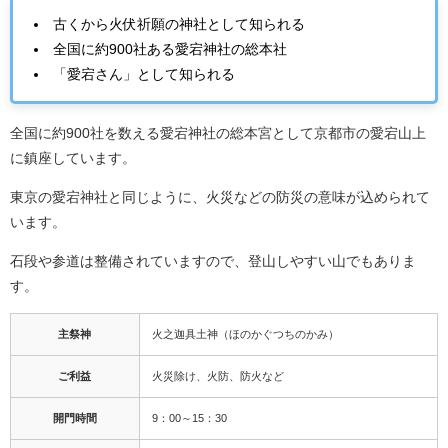
古くから火伏祈願の神社として知られる
全国に約900社ある愛宕神社の総本社
「愛宕さん」として知られる
全国に約900社を数える愛宕神社の総本宮として京都市の愛宕山上
に鎮座しています。
東京の愛宕神社と同じように、火災などの防災の意味が込められて
います。
石段や参道は整備されていますので、登山しやすい山でもありま
す。
主祭神
火之迦具土神（ほのかぐつちのかみ）
ご利益
火災除け、火防、防火など
開門時間
9：00～15：30