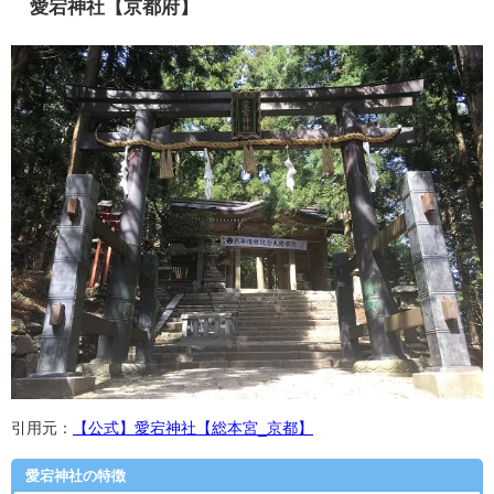
愛宕神社【京都府】
引用元：
【公式】愛宕神社【総本宮_京都】
愛宕神社の特徴