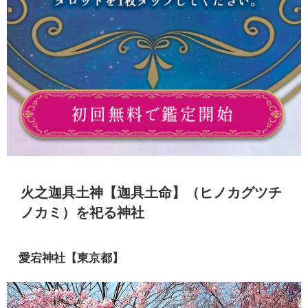
火之迦具土神【迦具土命】（ヒノカグツチ
ノカミ）を祀る神社
愛宕神社【東京都】