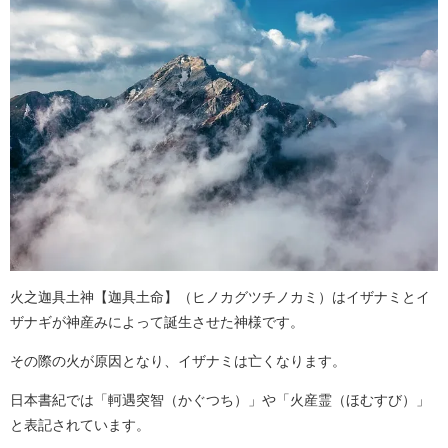
火之迦具土神【迦具土命】（ヒノカグツチノカミ）はイザナミとイ
ザナギが神産みによって誕生させた神様です。
その際の火が原因となり、イザナミは亡くなります。
日本書紀では「軻遇突智（かぐつち）」や「火産霊（ほむすび）」
と表記されています。