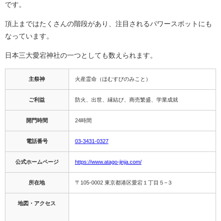
です。
頂上まではたくさんの階段があり、注目されるパワースポットにも
なっています。
日本三大愛宕神社の一つとしても数えられます。
主祭神
火産霊命（ほむすびのみこと）
ご利益
防火、出世、縁結び、商売繁盛、学業成就
開門時間
24時間
電話番号
03-3431-0327
公式ホームページ
https://www.atago-jinja.com/
所在地
〒105-0002 東京都港区愛宕１丁目５−３
地図・アクセス