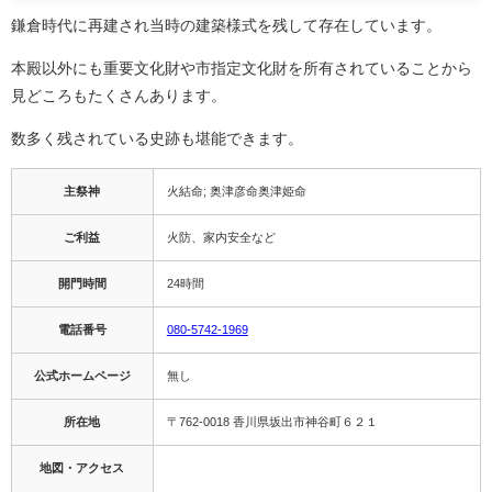
鎌倉時代に再建され当時の建築様式を残して存在しています。
本殿以外にも重要文化財や市指定文化財を所有されていることから
見どころもたくさんあります。
数多く残されている史跡も堪能できます。
主祭神
火結命; 奥津彦命奥津姫命
ご利益
火防、家内安全など
開門時間
24時間
電話番号
080-5742-1969
公式ホームページ
無し
所在地
〒762-0018 香川県坂出市神谷町６２１
地図・アクセス