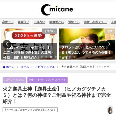
恋愛占い
復縁占い
不倫占い
略奪愛占い
運勢占い
診断・心理テスト
今
恋愛
復縁
タロット占い・恋人はいつでき
タロット占い・元彼の今の私に対
る？彼氏はいつできるのか診断し
する気持ちは？どう思ってる？
ます！
ホーム
コラム
スピリチュアル
火之迦具土神【迦具土命】（ヒノカグツ
チノカミ）とは？何の神様？ご利益や祀る神社まで完全紹介！
スピリチュアル
神社・お寺・パワースポット
火之迦具土神【迦具土命】（ヒノカグツチノカ
ミ）とは？何の神様？ご利益や祀る神社まで完全
紹介！
本ページはプロモーションが含まれています