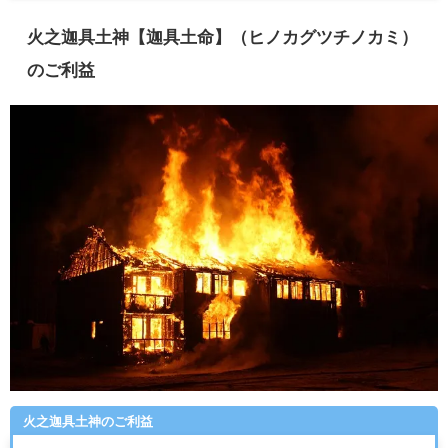
火之迦具土神【迦具土命】（ヒノカグツチノカミ）
のご利益
火之迦具土神のご利益