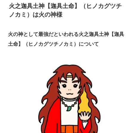
火之迦具土神【迦具土命】（ヒノカグツチ
ノカミ）は火の神様
火の神として最強だといわれる火之迦具土神【迦具
土命】（ヒノカグツチノカミ）について