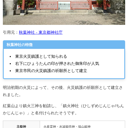
引用元：
秋葉神社 - 東京都神社庁
秋葉神社の特徴
東京火災鎮護として知られる
右下にひょうたんの印が押された御朱印が人気
東京市民の火災鎮護の祈願所として建立
明治初期の火災によって、その後、火災鎮護の祈願所として建立さ
れました。
紅葉山より鎮火三神を勧請し、「鎮火神社（ひしずめじんじゃ/ちん
かじんじゃ）」と名付けられたそうです。
主祭神
火産霊神・水波能売神・埴山姫神