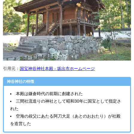
引用元：
国宝神谷神社本殿 - 坂出市ホームページ
神谷神社の特徴
本殿は鎌倉時代の前期に創建された
三間社流造りの神社として昭和30年に国宝として指定さ
れた
空海の叔父にあたる阿刀大足（あとのおおたり）が社殿
を造営した