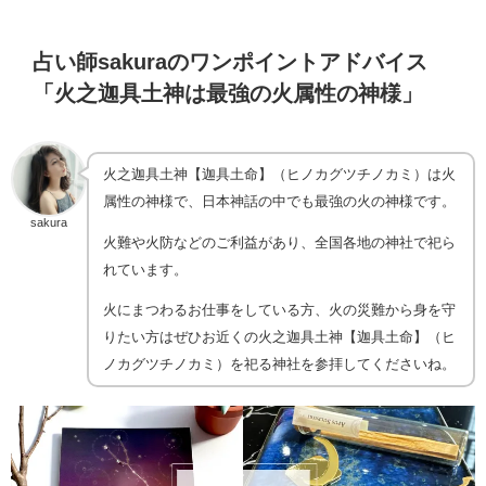
占い師sakuraのワンポイントアドバイス
「火之迦具土神は最強の火属性の神様」
火之迦具土神【迦具土命】（ヒノカグツチノカミ）は火
属性の神様で、日本神話の中でも最強の火の神様です。
sakura
火難や火防などのご利益があり、全国各地の神社で祀ら
れています。
火にまつわるお仕事をしている方、火の災難から身を守
りたい方はぜひお近くの火之迦具土神【迦具土命】（ヒ
ノカグツチノカミ）を祀る神社を参拝してくださいね。