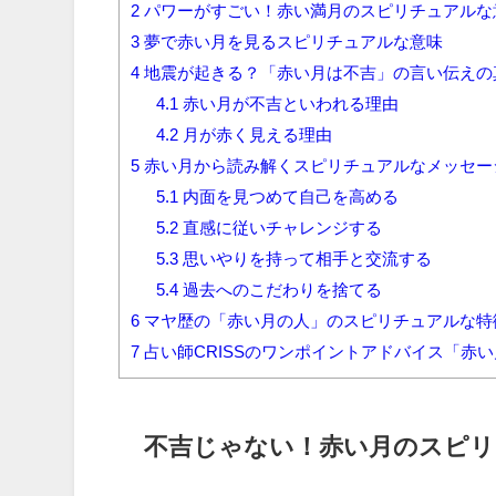
2
パワーがすごい！赤い満月のスピリチュアルな
3
夢で赤い月を見るスピリチュアルな意味
4
地震が起きる？「赤い月は不吉」の言い伝えの
4.1
赤い月が不吉といわれる理由
4.2
月が赤く見える理由
5
赤い月から読み解くスピリチュアルなメッセー
5.1
内面を見つめて自己を高める
5.2
直感に従いチャレンジする
5.3
思いやりを持って相手と交流する
5.4
過去へのこだわりを捨てる
6
マヤ歴の「赤い月の人」のスピリチュアルな特
7
占い師CRISSのワンポイントアドバイス「赤
不吉じゃない！赤い月のスピリ