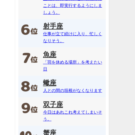
ことは、即実行するようにしま
しょう。
射手座
仕事が立て続けに入り、忙しく
なりそう。
魚座
「羽を休める場所」を考えたい
日
蠍座
人との間の垣根がなくなります
双子座
今日はあれこれ考えてしまいそ
う。
蟹座