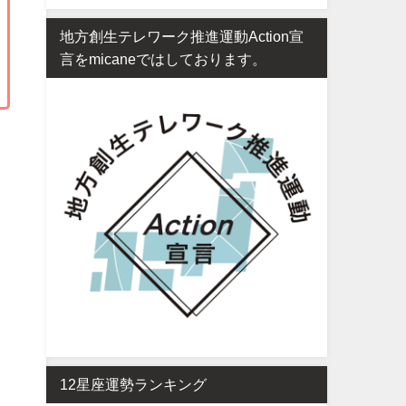
地方創生テレワーク推進運動Action宣
言をmicaneではしております。
12星座運勢ランキング