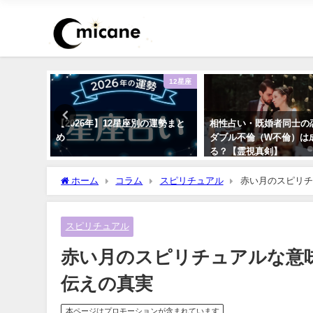
恋愛
12星座
浮気が心
【2026年】12星座別の運勢まと
相性占い・既婚者同士の
ック！
め
ダブル不倫（W不倫）は
る？【霊視真剣】
ホーム
コラム
スピリチュアル
赤い月のスピリチ
スピリチュアル
赤い月のスピリチュアルな意
伝えの真実
本ページはプロモーションが含まれています