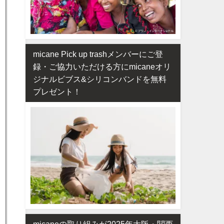
micane Pick up trashメンバーにご登
録・ご協力いただける方にmicaneオリ
ジナルビブス&シリコンバンドを無料
プレゼント！
micaneの取り組みが2025年大阪・関西