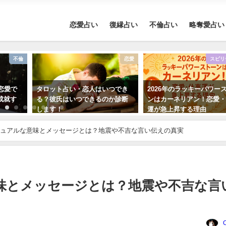
恋愛占い
復縁占い
不倫占い
略奪愛占い
不倫
恋愛
スピリ
恋愛で
タロット占い・恋人はいつでき
2026年のラッキーパワー
成就す
る？彼氏はいつできるのか診断
ンはカーネリアン！恋愛
します！
運が急上昇する理由
ュアルな意味とメッセージとは？地震や不吉な言い伝えの真実
味とメッセージとは？地震や不吉な言