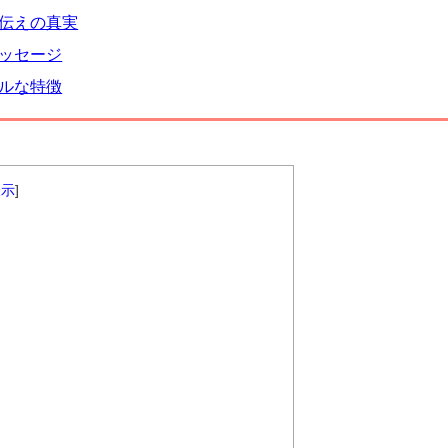
伝えの真実
ッセージ
ルな特徴
表示
]