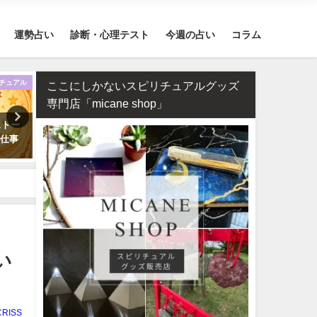
運勢占い
診断・心理テスト
今週の占い
コラム
チュアル
復縁
ここにしかないスピリチュアルグッズ
専門店「micane shop」
ストー
タロット占い・元彼の今の私に
誕生日占い・運命の人を顔
・仕事
対する気持ちは？どう思って
付きで完全無料で鑑定しま
る？
い
CRISS