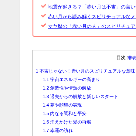
地震が起きる？「赤い月は不吉」の言い
赤い月から読み解くスピリチュアルなメ
マヤ歴の「赤い月の人」のスピリチュア
目次
[
非
1
不吉じゃない！赤い月のスピリチュアルな意味
1.1
宇宙エネルギーの高まり
1.2
創造性や情熱の解放
1.3
過去からの解放と新しいスタート
1.4
夢や願望の実現
1.5
内なる調和と平安
1.6
消えかけた愛の再燃
1.7
幸運の訪れ