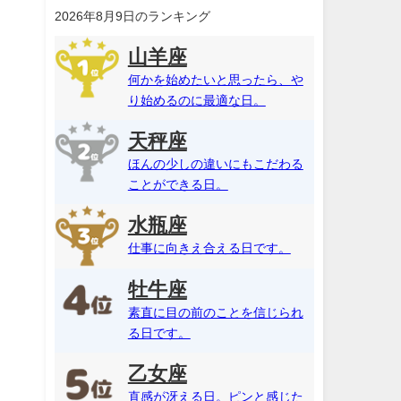
2026年8月9日のランキング
山羊座
何かを始めたいと思ったら、や
り始めるのに最適な日。
天秤座
ほんの少しの違いにもこだわる
ことができる日。
水瓶座
仕事に向きえ合える日です。
牡牛座
素直に目の前のことを信じられ
る日です。
乙女座
直感が冴える日。ピンと感じた