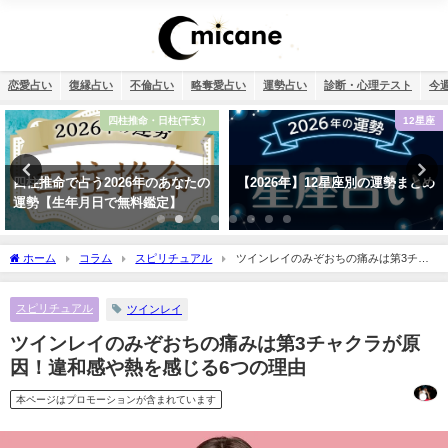
恋愛占い
復縁占い
不倫占い
略奪愛占い
運勢占い
診断・心理テスト
今
12星座
恋愛
【2026年】12星座別の運勢まとめ
タロット占い・彼氏の浮気が心
配…浮気度診断でチェック！
ホーム
コラム
スピリチュアル
ツインレイのみぞおちの痛みは第3チャ
クラが原因！違和感や熱を感じる6つの理由
スピリチュアル
ツインレイ
ツインレイのみぞおちの痛みは第3チャクラが原
因！違和感や熱を感じる6つの理由
本ページはプロモーションが含まれています