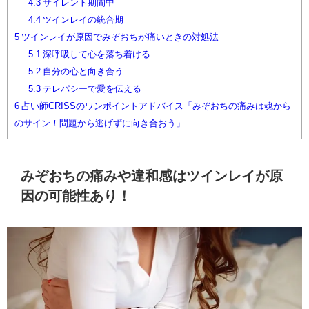
4.3
サイレント期間中
4.4
ツインレイの統合期
5
ツインレイが原因でみぞおちが痛いときの対処法
5.1
深呼吸して心を落ち着ける
5.2
自分の心と向き合う
5.3
テレパシーで愛を伝える
6
占い師CRISSのワンポイントアドバイス「みぞおちの痛みは魂から
のサイン！問題から逃げずに向き合おう」
みぞおちの痛みや違和感はツインレイが原
因の可能性あり！