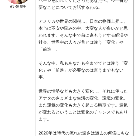
ページを訪れてくださったあなたへ、今一番必
占い師 聖子
要なことについてお話するわね。
アメリカや世界の関税…、日本の物価上昇…、
本当に不安や悩みの中、大変な人が多いかと思
われます。そんな中で前に進もうとする経済や
社会、世界中の人々が昔とは違う「変化」や
「前進」。
そんな中、私もあなたも今まででとは違う「変
化」や「前進」が必要なのは言うまでもない
事。
世界の情勢なども大きく変化し、それに伴った
アナタのさまざまな生活の変化、環境の変化、
また運気の変化も大きく起こる時期です。運気
が変わるということは変化のチャンスでもあり
ます。
2026年は時代の流れの速さは過去の何倍にもな