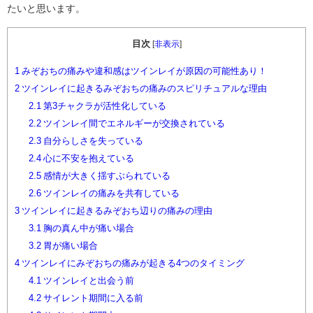
たいと思います。
目次
[
非表示
]
1
みぞおちの痛みや違和感はツインレイが原因の可能性あり！
2
ツインレイに起きるみぞおちの痛みのスピリチュアルな理由
2.1
第3チャクラが活性化している
2.2
ツインレイ間でエネルギーが交換されている
2.3
自分らしさを失っている
2.4
心に不安を抱えている
2.5
感情が大きく揺すぶられている
2.6
ツインレイの痛みを共有している
3
ツインレイに起きるみぞおち辺りの痛みの理由
3.1
胸の真ん中が痛い場合
3.2
胃が痛い場合
4
ツインレイにみぞおちの痛みが起きる4つのタイミング
4.1
ツインレイと出会う前
4.2
サイレント期間に入る前