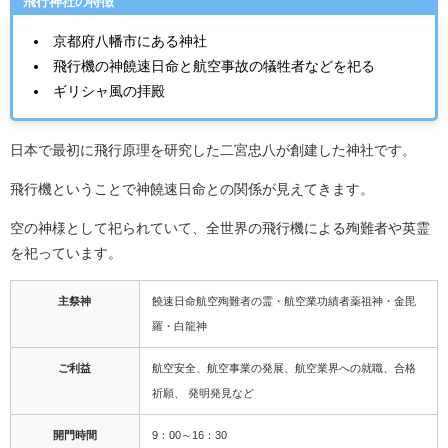
飛行神社の特徴
京都府八幡市にある神社
飛行機の神饒速日命と航空事故の犠牲者などを祀る
ギリシャ風の拝殿
日本で最初に飛行原理を研究した二宮忠八が創建した神社です。
飛行機ということで神饒速日命との関係が見えてきます。
空の神様として祀られていて、全世界の飛行機による殉難者や英霊
を祀っています。
主祭神
饒速日命航空殉難者の霊・航空業功績者薬祖神・金毘
羅・白龍神
ご利益
航空安全、航空事業の発展、航空業界への就職、合格
祈願、 発明発見など
開門時間
9：00～16：30