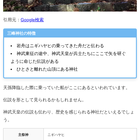
引用元：
Google検索
三峰神社の特徴
岩舟はニギハヤヒの乗ってきた舟だと伝わる
神武東征の途中、神武天皇が兵士たちにここで矢を研ぐ
ように命じた伝説がある
ひとさと離れた山頂にある神社
天孫降臨した際に乗っていた船がここにあるといわれています。
伝説を形として見られるかもしれません。
神武天皇の伝説も伝わり、歴史を感じられる神社だといえるでしょ
う。
主祭神
ニギハヤヒ