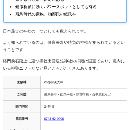
健康祈願に効くパワースポットとしても有名
飛鳥時代の豪族、物部氏の総氏神
日本最古の神社の一つとしても数えられます。
よく知られているのは、健康長寿や勝負の神様が祀られているとい
うことです。
楼門前石段上に建つ摂社出雲建雄神社の拝殿は国宝であり、境内に
いる神鶏ニワトリなど見どころがたくさんあります。
主祭神
布都御魂大神
ご利益
健康長寿・病気平癒・除災招福・百事成就など
開門時間
24時間
電話番号
0743-62-0900