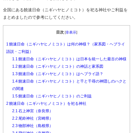
全国にある饒速日命（ニギハヤヒノミコト）を祀る神社やご利益を
まとめましたので参考にしてください。
目次
[
非表示
]
1
饒速日命（ニギハヤヒノミコト）は何の神様？（家系図・ヘブライ
語説・ご利益）
1.1
饒速日命（ニギハヤヒノミコト）は日本を統一した最古の神様
1.2
饒速日命（ニギハヤヒノミコト）の神話と家系図
1.3
饒速日命（ニギハヤヒノミコト）はヘブライ語？
1.4
饒速日命（ニギハヤヒノミコト）と千と千尋の神隠しのハクと
の関連
1.5
饒速日命（ニギハヤヒノミコト）のご利益
2
饒速日命（ニギハヤヒノミコト）を祀る神社
2.1
石上神宮（奈良県）
2.2
尾鈴神社（宮崎県）
2.3
物部神社（島根県）