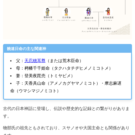
饒速日命の主な関連神
父：
天忍穂耳尊
（または荒木臣命）
母：栲幡千千姫命（タクハタチヂヒメノミコトメ）
妻：登美夜毘売（トミヤビメ）
子：天香具山命（アメノカグヤマノミコト）・摩志麻遅
命（ウマシマジノミコト）
古代の日本神話に登場し、伝説や歴史的な記録との繋がりがありま
す。
物部氏の祖先ともされており、スサノオや大国主命とも関係があり