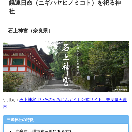
饒速日命（ニギハヤヒノミコト）を祀る神
社
石上神宮（奈良県）
引用元：
石上神宮［いそのかみじんぐう］公式サイト｜奈良県天理
市
三峰神社の特徴
奈良県天理市布留町にある神社