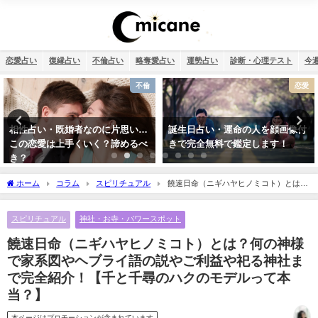
恋愛占い
復縁占い
不倫占い
略奪愛占い
運勢占い
診断・心理テスト
今
恋愛
スピリチュアル
誕生日占い・運命の人を顔画像付
2026年のラッキーパワーストーン
きで完全無料で鑑定します！
はカーネリアン！恋愛・仕事運が
急上昇する理由
ホーム
コラム
スピリチュアル
饒速日命（ニギハヤヒノミコト）とは？
何の神様で家系図やヘブライ語の説やご利益や祀る神社まで完全紹介！【千と千尋の
ハクのモデルって本当？】
スピリチュアル
神社・お寺・パワースポット
饒速日命（ニギハヤヒノミコト）とは？何の神様
で家系図やヘブライ語の説やご利益や祀る神社ま
で完全紹介！【千と千尋のハクのモデルって本
当？】
本ページはプロモーションが含まれています