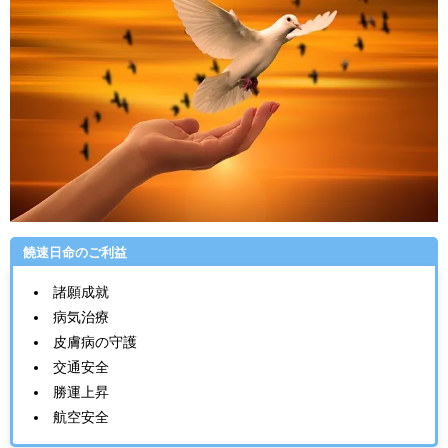
饒速日命のご利益
諸願成就
病気治療
皮膚病の守護
交通安全
勝運上昇
航空安全