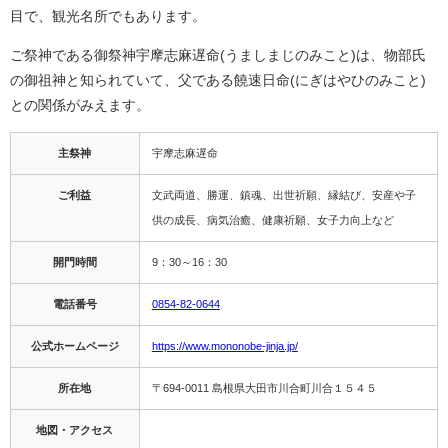
目で、観光名所でもあります。
ご祭神である御祭神宇摩志麻遅命(うましまじのみこと)は、物部氏
の御祖神と知られていて、父である饒速日命(にぎはやひのみこと)
との関係がみえます。
主祭神
宇摩志麻遅命
ご利益
文武両道、勝運、鎮魂、出世祈願、縁結び、安産や子
供の成長、病気治癒、健康祈願、女子力向上など
開門時間
9：30～16：30
電話番号
0854-82-0644
公式ホームページ
https://www.mononobe-jinja.jp/
所在地
〒694-0011 島根県大田市川合町川合１５４５
地図・アクセス