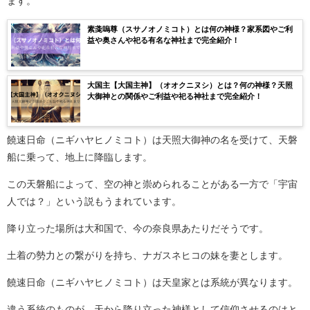
ます。
素戔嗚尊（スサノオノミコト）とは何の神様？家系図やご利
益や奥さんや祀る有名な神社まで完全紹介！
大国主【大国主神】（オオクニヌシ）とは？何の神様？天照
大御神との関係やご利益や祀る神社まで完全紹介！
饒速日命（ニギハヤヒノミコト）は天照大御神の名を受けて、天磐
船に乗って、地上に降臨します。
この天磐船によって、空の神と崇められることがある一方で「宇宙
人では？」という説もうまれています。
降り立った場所は大和国で、今の奈良県あたりだそうです。
土着の勢力との繋がりを持ち、ナガスネヒコの妹を妻とします。
饒速日命（ニギハヤヒノミコト）は天皇家とは系統が異なります。
違う系統のものが、天から降り立った神様として信仰させるのはと