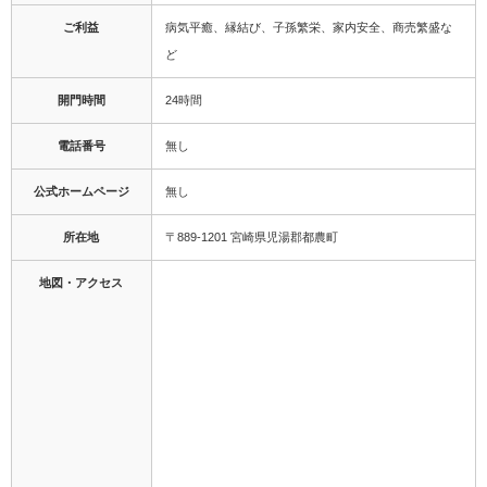
ご利益
病気平癒、縁結び、子孫繁栄、家内安全、商売繁盛な
ど
開門時間
24時間
電話番号
無し
公式ホームページ
無し
所在地
〒889-1201 宮崎県児湯郡都農町
地図・アクセス