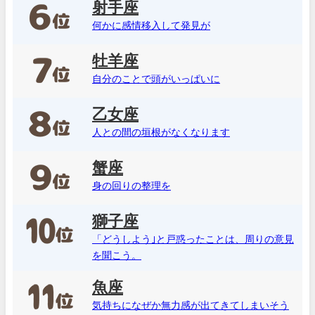
射手座
何かに感情移入して発見が
牡羊座
自分のことで頭がいっぱいに
乙女座
人との間の垣根がなくなります
蟹座
身の回りの整理を
獅子座
「どうしよう｣と戸惑ったことは、周りの意見
を聞こう。
魚座
気持ちになぜか無力感が出てきてしまいそう