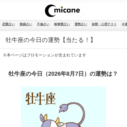
恋愛占い
復縁占い
不倫占い
略奪愛占い
運勢占い
診断・心理テスト
今
牡牛座の今日の運勢【当たる！】
※本ページはプロモーションが含まれています
牡牛座の今日（2026年8月7日）の運勢は？