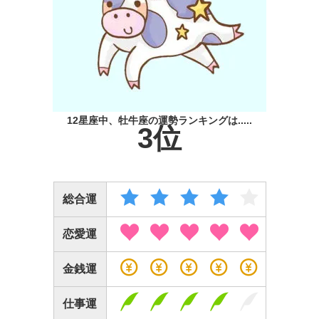
12星座中、牡牛座の運勢ランキングは.....
3位
総合運
恋愛運
金銭運
仕事運