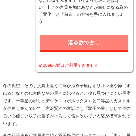
なたに微笑みます！【今よりも遅い時はな
い！】この言葉を胸にあなたが幸せになる為の
「変化」と「前進」の方法を手に入れましょ
う！
運命数で占う
※20歳未満はご利用できません
冬の夜空、その丁度真上近くに浮かぶ双子座はオリオン座や昴（す
ばる）などの代表的な冬の星々に比べると、少し見つけにくい星座
です。一等星のポリュデウケス（ポルックス）と二等星のカストル
が仲良く並んでいて、宮沢賢治の童話にも「双子の星」として仲の
良い心優しい双子の童子がそろって笛を吹いている姿が描写されて
います。
その双子座を守護星座に頂く双子座男性は一言でいえば「風」。星