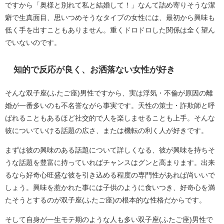
ですから「奥様と別れて私と結婚して！」なんて詰め寄りそうな潔
癖で生真面目、思いつめそうなタイプの女性には、最初から興味も
低く手を出すこともありません。重くドロドロした関係は全く望ん
でいないのです。
知的で反応が良く、お洒落ない女性が好き
そんな双子座(ふたご座)男性ですから、実は浮気・不倫が原因の離
婚が一番多いのも不名誉ながら事実です。天性の策士・詐欺師と呼
ばれることもあるほど社交的で人を楽しませることも上手。そんな
彼についていける話題の広さ、または機転の利く人が好きです。
まずは彼の興味のある話題について詳しくなる、彼が興味を持ちそ
うな話題を豊富に持っていればチャンスはグンと高まります。出来
るなら好奇心旺盛な彼を引き込める程度の専門性があれば尚いいで
しょう。興味を惹かれた事には子供のように食いつき、好奇心を満
たそうとするのが双子座(ふたご座)の根本的な性格だからです。
そして自身が一生モテ期のような人も多い双子座(ふたご座)男性で