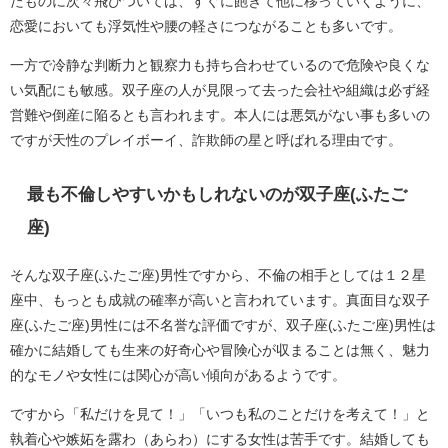
たものに次々飛びついては、すぐに飽きて他に移っていくように、
恋愛においても浮気性や腰の軽さにつながることも多いです。
一方で冷静な判断力と観察力も持ち合わせているので危険や良くな
い気配にも敏感。双子座の人が見限って去った会社や組織は必ず経
営難や倒産に陥るとも言われます。本人には悪気がない事も多いの
ですが天性のプレイボーイ、詐欺師の星と呼ばれる理由です。
最も不倫しやすいかもしれないのが双子座(ふたご
座)
そんな双子座(ふたご座)男性ですから、不倫の相手としては１２星
座中、もっとも成就の確率が高いと言われています。真面目な双子
座(ふたご座)男性には不名誉な評価ですが、双子座(ふたご座)男性は
確かに結婚しても生来の好奇心や冒険心が収まることは無く、魅力
的なモノや女性には関心が高い傾向があるようです。
ですから「私だけを見て！」「いつも私のことだけを考えて！」と
執着心や嫉妬を露わ（あらわ）にする女性は苦手です。結婚しても