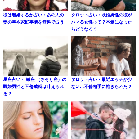
彼は離婚するか占い・あの人の
タロット占い・既婚男性の彼が
妻の事や家庭事情を無料で占う
ハマる女性って？本気になった
らどうなる？
星座占い・ 蠍座 （さそり座）の
タロット占い・最近エッチが少
既婚男性と不倫成就は叶えられ
ない…不倫相手に飽きられた？
る？