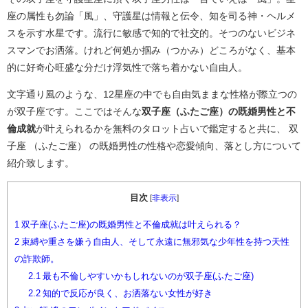
座の属性も勿論「風」、守護星は情報と伝令、知を司る神・ヘルメ
スを示す水星です。流行に敏感で知的で社交的。そつのないビジネ
スマンでお洒落。けれど何処か掴み（つかみ）どころがなく、基本
的に好奇心旺盛な分だけ浮気性で落ち着かない自由人。
文字通り風のような、12星座の中でも自由気ままな性格が際立つの
が双子座です。ここではそんな
双子座（ふたご座）の既婚男性と不
倫成就
が叶えられるかを無料のタロット占いで鑑定すると共に、 双
子座 （ふたご座） の既婚男性の性格や恋愛傾向、落とし方について
紹介致します。
目次
[
非表示
]
1
双子座(ふたご座)の既婚男性と不倫成就は叶えられる？
2
束縛や重さを嫌う自由人、そして永遠に無邪気な少年性を持つ天性
の詐欺師。
2.1
最も不倫しやすいかもしれないのが双子座(ふたご座)
2.2
知的で反応が良く、お洒落ない女性が好き