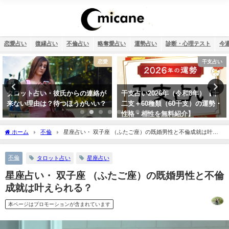
恋愛占い
復縁占い
不倫占い
略奪愛占い
運勢占い
診断・心理テスト
今
干支占い
四柱推命・日柱(干支）
干支占い2026年（令和8年）【十
四柱推命で占う2026年のあなたの
二支＋60種類（60干支）の運勢・
運勢【生年月日で無料鑑定】
性格・相性を無料紹介】
ホーム
不倫
星座占い・ 双子座 （ふたご座）の既婚男性と不倫成就は叶え
られる？
不倫
タロット占い
星座占い
星座占い・ 双子座 （ふたご座）の既婚男性と不倫
成就は叶えられる？
本ページはプロモーションが含まれています