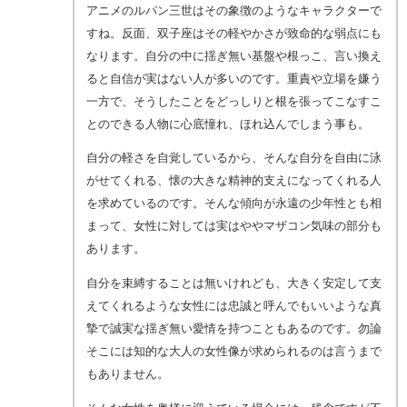
アニメのルパン三世はその象徴のようなキャラクターで
すね。反面、双子座はその軽やかさが致命的な弱点にも
なります。自分の中に揺ぎ無い基盤や根っこ、言い換え
ると自信が実はない人が多いのです。重責や立場を嫌う
一方で、そうしたことをどっしりと根を張ってこなすこ
とのできる人物に心底憧れ、ほれ込んでしまう事も。
自分の軽さを自覚しているから、そんな自分を自由に泳
がせてくれる、懐の大きな精神的支えになってくれる人
を求めているのです。そんな傾向が永遠の少年性とも相
まって、女性に対しては実はややマザコン気味の部分も
あります。
自分を束縛することは無いけれども、大きく安定して支
えてくれるような女性には忠誠と呼んでもいいような真
摯で誠実な揺ぎ無い愛情を持つこともあるのです。勿論
そこには知的な大人の女性像が求められるのは言うまで
もありません。