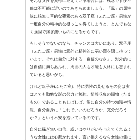
そんな女性を奥様に迎えている場合には、残念ですが不
倫は不可能に近いのであきらめましょう。「風」の属性
故に根無し草的な要素のある双子座（ふたご座）男性が
一度自分の精神的な根っこを得てしまうと、とんでもな
く強固で揺ぎ無いものになるからです。
もしそうでないのなら、チャンスは大いにあり。双子座
（ふたご座）男性は意外と精神的に弱い面を隠し持って
います。それは自分に対する「自信のなさ」。対外的に
は自信に満ちあふれ、周囲の人も才能も人格にも恵まれ
ていると思いがち。
けれど双子座(ふたご座)、特に男性の見せるその姿は実
はとても勤勉な影の努力と勉強、情報収集の賜物（たま
もの）であることもしばしば。常に自分の持つ知識や情
報、自分自身に「これでいいのだろうか、充分だろう
か？」という不安を抱いているのです。
自分に揺ぎ無い自信、或いはやりがいを与えてくれるよ
うな女性には心惹かれます。言い換えるなら女性の側に