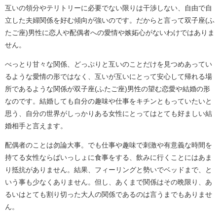
互いの領分やテリトリーに必要でない限りは干渉しない、自由で自
立した夫婦関係を好む傾向が強いのです。だからと言って双子座(ふ
たご座)男性に恋人や配偶者への愛情や嫉妬心がないわけではありま
せん。
べっとり甘々な関係、どっぷりと互いのことだけを見つめあってい
るような愛情の形ではなく、互いが互いにとって安心して帰れる場
所であるような関係が双子座(ふたご座)男性の望む恋愛や結婚の形
なのです。結婚しても自分の趣味や仕事をキチンともっていたいと
思う、自分の世界がしっかりある女性にとってはとても好ましい結
婚相手と言えます。
配偶者のことは勿論大事。でも仕事や趣味で刺激や有意義な時間を
持てる女性ならばいっしょに食事をする、飲みに行くことにはあま
り抵抗がありません。結果、フィーリングと勢いでベッドまで、と
いう事も少なくありません。但し、あくまで関係はその晩限り、あ
るいはとても割り切った大人の関係であるのは言うまでもありませ
ん。