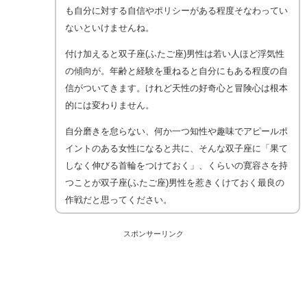
も自分に対する自信やポリシーがある程度そなわってい
ないといけませんね。
付け加えると双子座(ふたご座)男性は若い人ほど浮気性
の傾向が。年齢と経験を重ねると自分にもある程度の自
信がついてきます。けれど天性の好奇心と冒険心は根本
的には変わりません。
自分磨きを怠らない、何か一つ知性や趣味でアピールポ
イントのある女性になると共に、そんな双子座に「果て
しなく伸びる首輪をつけておく」、くらいの寛容さを持
つことが双子座(ふたご座)男性を惹きくけておく最良の
作戦だと思ってください。
スポンサーリンク