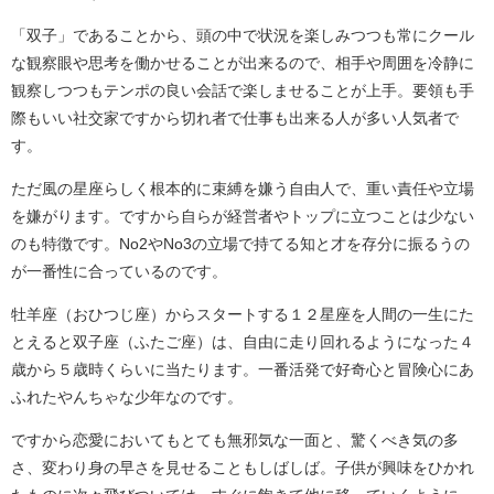
「双子」であることから、頭の中で状況を楽しみつつも常にクール
な観察眼や思考を働かせることが出来るので、相手や周囲を冷静に
観察しつつもテンポの良い会話で楽しませることが上手。要領も手
際もいい社交家ですから切れ者で仕事も出来る人が多い人気者で
す。
ただ風の星座らしく根本的に束縛を嫌う自由人で、重い責任や立場
を嫌がります。ですから自らが経営者やトップに立つことは少ない
のも特徴です。No2やNo3の立場で持てる知と才を存分に振るうの
が一番性に合っているのです。
牡羊座（おひつじ座）からスタートする１２星座を人間の一生にた
とえると双子座（ふたご座）は、自由に走り回れるようになった４
歳から５歳時くらいに当たります。一番活発で好奇心と冒険心にあ
ふれたやんちゃな少年なのです。
ですから恋愛においてもとても無邪気な一面と、驚くべき気の多
さ、変わり身の早さを見せることもしばしば。子供が興味をひかれ