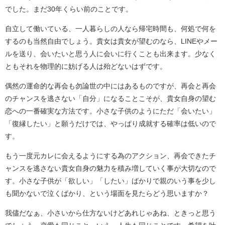
でした。まだ30年くらい前のことです。
自立して働いている、一人暮らしの人なら帰宅時間も、何処で何を
するのも当然自由でしょう。貴女は貴女が望むのなら、LINEやメー
ルを送り、会いたいと思う人に会いに行くことも出来ます。少なく
ともそれを物理的に妨げる人は殆どないはずです。
偶然の運命的な再会も勿論世の中にはあるものですが、再会と再会
のチャンスを逃さない「自分」になることこそが、貴女自身の望む
恋への一番確実な方法です。小さな子供のようにただ「会いたい」
「復縁したい」と願うだけでは、やっぱり成就する確率は低いので
す。
もう一度元カレに会えるようにする為のアクション、再会できたチ
ャンスを逃さない貴女自身の魅力を積み増していく事が大切なので
す。小さな子供が「欲しい」「したい」ばかりで親のいう事を少し
も聞かないで泣くばかり、という場面を見たらどう思いますか？
我儘だなぁ、小さいから仕方ないけどあれじゃあね、ときっと思う