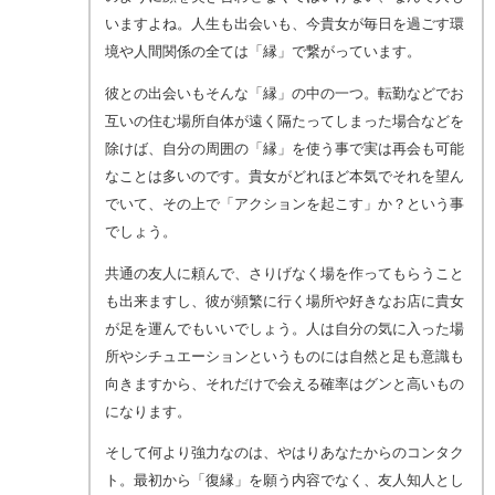
いますよね。人生も出会いも、今貴女が毎日を過ごす環
境や人間関係の全ては「縁」で繋がっています。
彼との出会いもそんな「縁」の中の一つ。転勤などでお
互いの住む場所自体が遠く隔たってしまった場合などを
除けば、自分の周囲の「縁」を使う事で実は再会も可能
なことは多いのです。貴女がどれほど本気でそれを望ん
でいて、その上で「アクションを起こす」か？という事
でしょう。
共通の友人に頼んで、さりげなく場を作ってもらうこと
も出来ますし、彼が頻繁に行く場所や好きなお店に貴女
が足を運んでもいいでしょう。人は自分の気に入った場
所やシチュエーションというものには自然と足も意識も
向きますから、それだけで会える確率はグンと高いもの
になります。
そして何より強力なのは、やはりあなたからのコンタク
ト。最初から「復縁」を願う内容でなく、友人知人とし