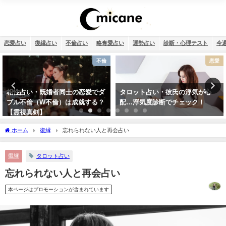
恋愛占い
復縁占い
不倫占い
略奪愛占い
運勢占い
診断・心理テスト
今
不倫
恋愛
相性占い・既婚者同士の恋愛でダ
タロット占い・彼氏の浮気が心
ブル不倫（W不倫）は成就する？
配…浮気度診断でチェック！
【霊視真剣】
ホーム
復縁
忘れられない人と再会占い
復縁
タロット占い
忘れられない人と再会占い
本ページはプロモーションが含まれています