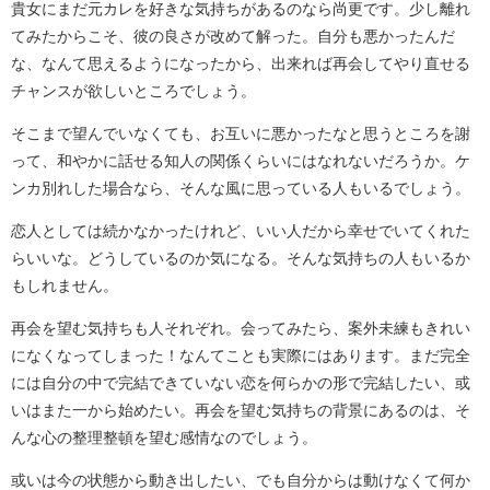
貴女にまだ元カレを好きな気持ちがあるのなら尚更です。少し離れ
てみたからこそ、彼の良さが改めて解った。自分も悪かったんだ
な、なんて思えるようになったから、出来れば再会してやり直せる
チャンスが欲しいところでしょう。
そこまで望んでいなくても、お互いに悪かったなと思うところを謝
って、和やかに話せる知人の関係くらいにはなれないだろうか。ケ
ンカ別れした場合なら、そんな風に思っている人もいるでしょう。
恋人としては続かなかったけれど、いい人だから幸せでいてくれた
らいいな。どうしているのか気になる。そんな気持ちの人もいるか
もしれません。
再会を望む気持ちも人それぞれ。会ってみたら、案外未練もきれい
になくなってしまった！なんてことも実際にはあります。まだ完全
には自分の中で完結できていない恋を何らかの形で完結したい、或
いはまた一から始めたい。再会を望む気持ちの背景にあるのは、そ
んな心の整理整頓を望む感情なのでしょう。
或いは今の状態から動き出したい、でも自分からは動けなくて何か