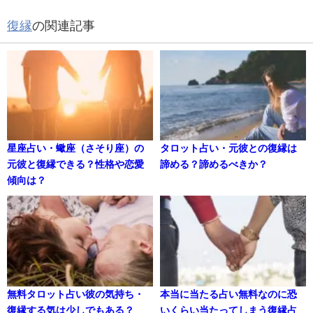
復縁
の関連記事
星座占い・蠍座（さそり座）の
タロット占い・元彼との復縁は
元彼と復縁できる？性格や恋愛
諦める？諦めるべきか？
傾向は？
無料タロット占い彼の気持ち・
本当に当たる占い無料なのに恐
復縁する気は少しでもある？
いくらい当たってしまう復縁占