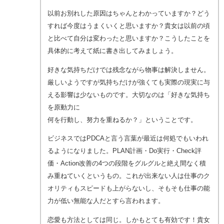
以前お別れした原因はちゃんとわかっていますか？どう
すれば今度はうまくいくと思いますか？貴女は以前の頃
と比べて自分は変わったと思いますか？こうしたことを
具体的に考えて紙に書き出してみましょう。
好きな気持ちだけでは残念ながら物事は解決しません。
厳しいようですが気持ちだけが強くても実際の現実に与
える影響は少ないものです。大切なのは「好きな気持ち
を原動力に
何を行動し、努力を重ねるか？」ということです。
ビジネスではPDCAと言う言葉が最近は何処でもいわれ
るようになりました。PLAN計画・Do実行・Check評
価・Action改善の4つの段階をグルグルと絶え間なく積
み重ねていくというもの。これが出来ない人は仕事のク
オリティもスピードも上がらないし、そもそも仕事の能
力が低い無能な人だとすら言われます。
恋愛も方法としては同じ。しかもとても有効です！貴女