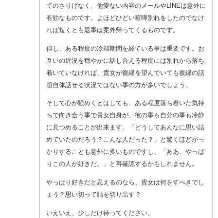
てのさりげなく、他愛ない内容のメールやLINEは意外に
有効なものです。よほどひどい喧嘩別れをしたのでなけ
れば短くとも返事は案外帰ってくるものです。
但し、ある程度の冷却期間を経ている事は重要です。お
互いの近況を穏やかに話し合える程度には別れから落ち
着いていなければ、貴女が復縁を望んでいても復縁の話
題自体話せる状況ではない事の方が多いでしょう。
そして心が騒めくとはしても、ある程度落ち着いた気持
ちで向き合う事で貴女自身が、彼の事も自分の事も冷静
に見つめることが出来ます。「どうしてあんなに思い詰
めていたのだろう？こんな人だった？」と驚くほどがっ
かりすることも意外に多いものですし、「ああ、やっぱ
りこの人が好きだ。」と再確認するかもしれません。
やっぱり好きだと思えるのなら、貴女は何をすべきでし
ょう？思い切って話を切り出す？
いえいえ、少しだけ待ってください。