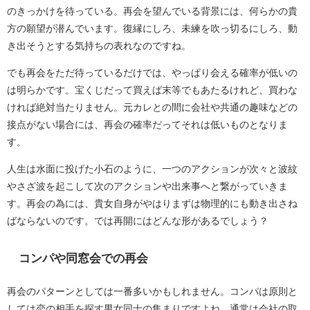
のきっかけを待っている。再会を望んでいる背景には、何らかの貴
方の願望が潜んでいます。復縁にしろ、未練を吹っ切るにしろ、動
き出そうとする気持ちの表れなのですね。
でも再会をただ待っているだけでは、やっぱり会える確率が低いの
は明らかです。宝くじだって買えば末等でもあたるけれど、買わな
ければ絶対当たりません。元カレとの間に会社や共通の趣味などの
接点がない場合には、再会の確率だってそれは低いものとなりま
す。
人生は水面に投げた小石のように、一つのアクションが次々と波紋
やさざ波を起こして次のアクションや出来事へと繋がっていきま
す。再会の為には、貴女自身がやはりまずは物理的にも動き出さね
ばならないのです。では再開にはどんな形があるでしょう？
コンパや同窓会での再会
再会のパターンとしては一番多いかもしれません。コンパは原則と
しては恋の相手を探す男女同士の集まりですよね。通常は会社の取