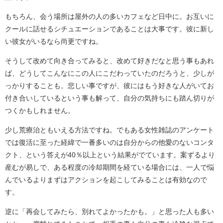
もちろん、会う場所は屋外の人の多いカフェなど日中に。お互いに
クールに話せるシチュエーションであることは大事です。彼に新し
い彼女がいるなら尚更ですね。
そうして改めて向き合ってみると、改めて好きだなと思う事もあれ
ば、どうしてこんなにこの人にこだわっていたのだろうと、少しが
っかりすることも。悲しい事ですが、彼にはもう好きな人がいてお
付き合いしているという事も解って、自分の気持ちにも踏ん切りが
つくかもしれません。
少し荒療治ともいえる方法ですね。でもある女性雑誌のアンケート
では復活に至った経緯で一番多いのは自分からの他愛のないコンタ
クト、という答えが40％以上という結果がでています。案ずるより
産むが易しで、ある程度の冷却期間を経ている場合には、一人で悩
んでいるよりまずはアクションを起こしてみることは有効なので
す。
逆に「再会してみたら、別れてよかったかも。」と思った人も多い