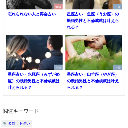
復縁
不倫
忘れられない人と再会占い
星座占い・魚座（うお座）の
既婚男性と不倫成就は叶えら
れる？
不倫
不倫
星座占い・水瓶座（みずがめ
星座占い・山羊座（やぎ座）
座）の既婚男性と不倫成就は
の既婚男性と不倫成就は叶え
叶えられる？
られる？
関連キーワード
タロット占い