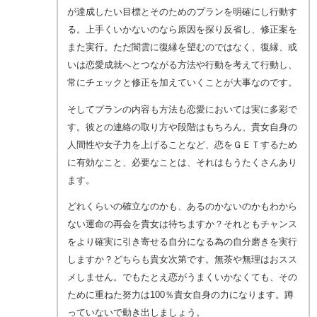
が達成したい目標とそのためのプランを明確にし行動す
る。上手くいかないのなら原因を探り反省し、修正案を
また実行。ただ闇雲に復縁を望むのではなく、復縁、或
いは恋愛成就へとつながる方法や行動を考えて行動し、
常にチェックと修正を加えていくことが大事なのです。
そしてプランの内容も方法も恋愛においては実に多彩で
す。彼との連絡の取り方や段階はもちろん、貴女自身の
人間性や女子力を上げることなど、恋をＧＥＴするため
に有効なこと、必要なことは、それはもうたくさんあり
ます。
どれくらいの確立なのかも、あるのかないのかもわから
ない運命の再会を貴女は待ちますか？それともチャンス
をより確実に引き寄せる自分になる為の自分磨きを実行
しますか？どちらも貴女次第です。無茶や無理はおスス
メしません。でもたとえ恋がうまくいかなくても、その
ために重ねた努力は100％貴女自身の力になります。蹲
っていないで動き出しましょう。