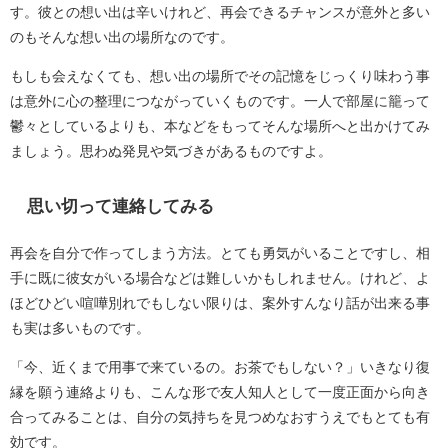
す。彼との想い出は辛いけれど、再会できるチャンスが意外と多い
のもそんな想い出の場所なのです。
もしも会えなくても、想い出の場所でその記憶をじっくり味わう事
は意外に心の整理につながっていくものです。一人で部屋に籠って
鬱々としているよりも、本などをもってそんな場所へと出かけてみ
ましょう。思わぬ発見や気づきがあるものですよ。
思い切って連絡してみる
再会を自分で作ってしまう方法。とても勇気がいることですし、相
手に既に彼女がいる場合などは難しいかもしれません。けれど、よ
ほどひどい喧嘩別れでもしない限りは、案外すんなり話が出来る事
も実は多いものです。
「今、近くまで用事で来ているの。お茶でもしない？」いきなり復
縁を願う連絡よりも、こんな形で友人知人として一度正面から向き
合ってみることは、自分の気持ちを見つめなおすうえでもとても有
効です。