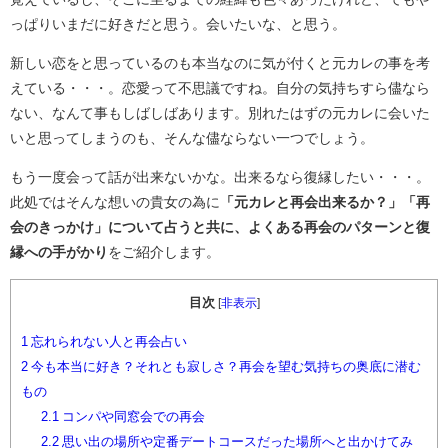
っぱりいまだに好きだと思う。会いたいな、と思う。
新しい恋をと思っているのも本当なのに気が付くと元カレの事を考
えている・・・。恋愛って不思議ですね。自分の気持ちすら儘なら
ない、なんて事もしばしばあります。別れたはずの元カレに会いた
いと思ってしまうのも、そんな儘ならない一つでしょう。
もう一度会って話が出来ないかな。出来るなら復縁したい・・・。
此処ではそんな想いの貴女の為に
「元カレと再会出来るか？」「再
会のきっかけ」について占うと共に、よくある再会のパターンと復
縁への手がかり
をご紹介します。
目次
[
非表示
]
1
忘れられない人と再会占い
2
今も本当に好き？それとも寂しさ？再会を望む気持ちの奥底に潜む
もの
2.1
コンパや同窓会での再会
2.2
思い出の場所や定番デートコースだった場所へと出かけてみ