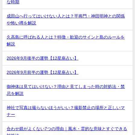
な時期
成田山へ行ってはいけない人とは？平将門・神田明神との関係
や怖い噂を解説
久高島に呼ばれる人とは？特徴・歓迎のサインと島のルールを
解説
2026年9月後半の運勢【12星座占い】
2026年9月前半の運勢【12星座占い】
御神体は見てはいけない？理由と見てしまった時の対処法・禁
忌を解説
神社で写真は撮らないほうがいい？撮影禁止の場所と正しいマ
ナー
合わせ鏡がよくない7つの理由｜風水・霊的な意味とすぐできる