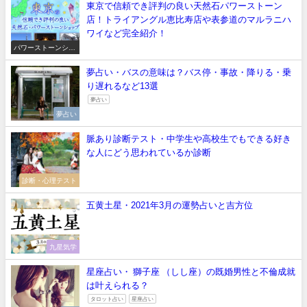
東京で信頼でき評判の良い天然石パワーストーン
店！トライアングル恵比寿店や表参道のマルラニハ
ワイなど完全紹介！
パワーストーンショ
ップ
夢占い・バスの意味は？バス停・事故・降りる・乗
り遅れるなど13選
夢占い
夢占い
脈あり診断テスト・中学生や高校生でもできる好き
な人にどう思われているか診断
診断・心理テスト
五黄土星・2021年3月の運勢占いと吉方位
九星気学
星座占い・ 獅子座 （しし座）の既婚男性と不倫成就
は叶えられる？
タロット占い
星座占い