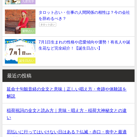
九星気学
タロット占い・仕事の人間関係の相性は？今の会社
を辞めるべき？
タロット占い
運勢占い
7月1日生まれの性格や恋愛傾向や運勢！有名人や誕
生花など完全紹介！【誕生日占い】
誕生日占い
最近の投稿
延命十句観音経の全文と意味｜正しい唱え方・奇跡や体験談を
解説
稲荷祝詞の全文と読み方｜意味・唱え方・稲荷大神秘文との違
い
厄払いに行ってはいけない日はある？仏滅・赤口・喪中と最適