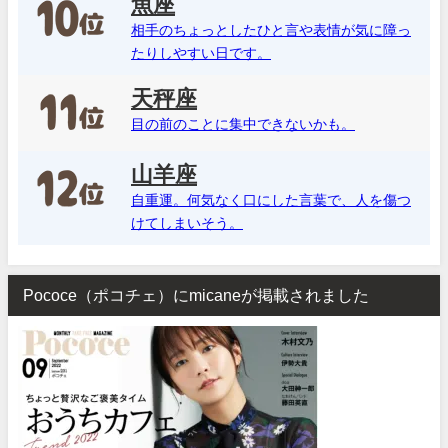
魚座
相手のちょっとしたひと言や表情が気に障っ
たりしやすい日です。
天秤座
目の前のことに集中できないかも。
山羊座
自重運。何気なく口にした言葉で、人を傷つ
けてしまいそう。
Pococe（ポコチェ）にmicaneが掲載されました