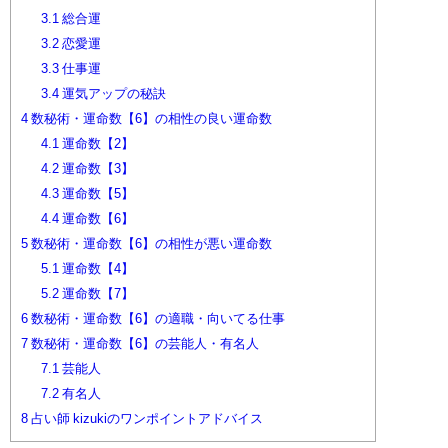
3.1
総合運
3.2
恋愛運
3.3
仕事運
3.4
運気アップの秘訣
4
数秘術・運命数【6】の相性の良い運命数
4.1
運命数【2】
4.2
運命数【3】
4.3
運命数【5】
4.4
運命数【6】
5
数秘術・運命数【6】の相性が悪い運命数
5.1
運命数【4】
5.2
運命数【7】
6
数秘術・運命数【6】の適職・向いてる仕事
7
数秘術・運命数【6】の芸能人・有名人
7.1
芸能人
7.2
有名人
8
占い師 kizukiのワンポイントアドバイス