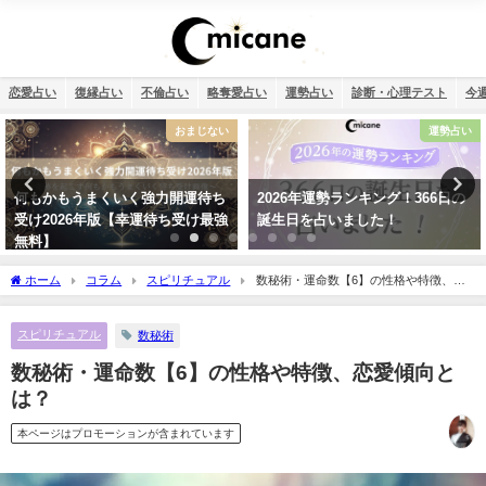
恋愛占い
復縁占い
不倫占い
略奪愛占い
運勢占い
診断・心理テスト
今
おまじない
運勢占い
何もかもうまくいく強力開運待ち
2026年運勢ランキング！366日の
受け2026年版【幸運待ち受け最強
誕生日を占いました！
無料】
ホーム
コラム
スピリチュアル
数秘術・運命数【6】の性格や特徴、恋
愛傾向とは？
スピリチュアル
数秘術
数秘術・運命数【6】の性格や特徴、恋愛傾向と
は？
本ページはプロモーションが含まれています