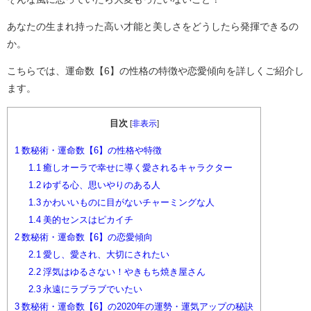
あなたの生まれ持った高い才能と美しさをどうしたら発揮できるの
か。
こちらでは、運命数【6】の性格の特徴や恋愛傾向を詳しくご紹介し
ます。
目次
[
非表示
]
1
数秘術・運命数【6】の性格や特徴
1.1
癒しオーラで幸せに導く愛されるキャラクター
1.2
ゆずる心、思いやりのある人
1.3
かわいいものに目がないチャーミングな人
1.4
美的センスはピカイチ
2
数秘術・運命数【6】の恋愛傾向
2.1
愛し、愛され、大切にされたい
2.2
浮気はゆるさない！やきもち焼き屋さん
2.3
永遠にラブラブでいたい
3
数秘術・運命数【6】の2020年の運勢・運気アップの秘訣