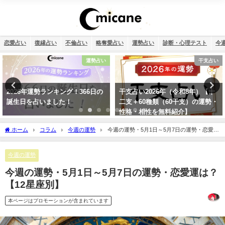
恋愛占い
復縁占い
不倫占い
略奪愛占い
運勢占い
診断・心理テスト
今
干支占い
復縁
干支占い2026年（令和8年）【十
タロット占い・元彼の今の私に対
二支＋60種類（60干支）の運勢・
する気持ちは？どう思ってる？
性格・相性を無料紹介】
ホーム
コラム
今週の運勢
今週の運勢・5月1日～5月7日の運勢・恋愛運
は？【12星座別】
今週の運勢
今週の運勢・5月1日～5月7日の運勢・恋愛運は？
【12星座別】
本ページはプロモーションが含まれています