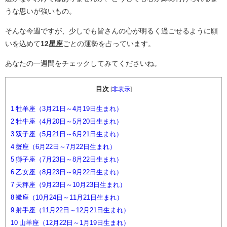
うな思いが強いもの。
そんな今週ですが、少しでも皆さんの心が明るく過ごせるように願
いを込めて
12星座
ごとの運勢を占っています。
あなたの一週間をチェックしてみてくださいね。
目次
[
非表示
]
1
牡羊座（3月21日～4月19日生まれ）
2
牡牛座（4月20日～5月20日生まれ）
3
双子座（5月21日～6月21日生まれ）
4
蟹座（6月22日～7月22日生まれ）
5
獅子座（7月23日～8月22日生まれ）
6
乙女座（8月23日～9月22日生まれ）
7
天秤座（9月23日～10月23日生まれ）
8
蠍座（10月24日～11月21日生まれ）
9
射手座（11月22日～12月21日生まれ）
10
山羊座（12月22日～1月19日生まれ）