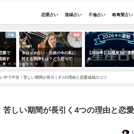
恋愛占い
復縁占い
不倫占い
略奪愛占い
不倫
復縁
恋愛で
タロット占い・元彼の今の私に
【2026年】12星座別の運
成就す
対する気持ちは？どう思って
め
る？
い中で不安！苦しい期間が長引く4つの理由と恋愛成就のコツ
！苦しい期間が長引く4つの理由と恋