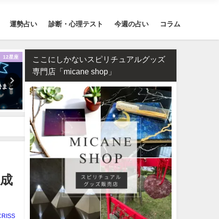
運勢占い
診断・心理テスト
今週の占い
コラム
12星座
おまじない
スピリ
ここにしかないスピリチュアルグッズ
専門店「micane shop」
勢まと
何もかもうまくいく強力開運待
2026年のラッキーパワース
ち受け2026年版【幸運待ち受け
ンはカーネリアン！恋愛・
最強無料】
運が急上昇する理由
愛成
CRISS