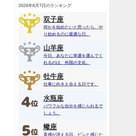
2026年8月7日のランキング
双子座
何かを始めたいと思ったら、や
り始めるのに最適な日。
山羊座
今日、あなたに幸運を運んでく
れるのは、外国の文化。
牡牛座
仕事に向きえ合える日です。
水瓶座
パワフルな自分を感じられるで
しょう。
蠍座
直感が冴える日。ピンと感じた