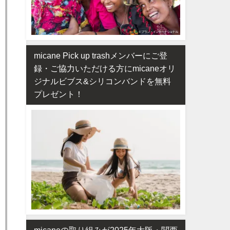
micane Pick up trashメンバーにご登
録・ご協力いただける方にmicaneオリ
ジナルビブス&シリコンバンドを無料
プレゼント！
micaneの取り組みが2025年大阪・関西