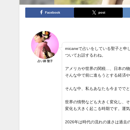
Facebook
post
micaneで占いをしている聖子
ついてお話するわね。
占い師 聖子
アメリカや世界の関税…、日本の
そんな中で前に進もうとする経済
そんな中、私もあなたも今までで
世界の情勢なども大きく変化し、
変化も大きく起こる時期です。運
2026年は時代の流れの速さは過