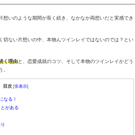
片想いのような期間が長く続き、なかなか両想いだと実感でき
く切ない片想いの中、本物んツインレイではないのでは？とい
続く理由
と、恋愛成就のコツ、そして本物のツインレイかどう
う。
目次
[
非表示
]
になる！
ことがある
あり