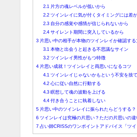
2.1
片方の魂レベルが低いから
2.2
ツインレイに気が付くタイミングには差
2.3
自分の感覚や感情が信じられないから
2.4
サイレント期間に突入しているから
3
片思い中の相手が本物のツインレイか確認する
3.1
本物と出会うと起きる不思議なサイン
3.2
ツインレイ男性がもつ特徴
4
片思い成就！ツインレイと両思いになるコツ
4.1
ツインレイじゃないかもという不安を捨
4.2
心に従い自然に行動する
4.3
瞑想して魂の波動を上げる
4.4
付き合うことに執着しない
5
片思い中のツインレイに振られたらどうする？
6
ツインレイは究極の片思い？ただの片思いの違
7
占い師CRISSのワンポイントアドバイス「ツ