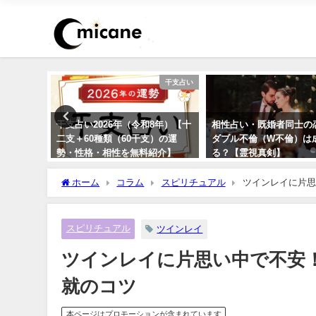
恋愛
干支占い
いつでき
干支占い2026年（令和8年）【十
相性占い・既婚者同士の
のか診断
二支＋60種類（60干支）の運
ダブル不倫（W不倫）は
勢・性格・相性を無料紹介】
る？【霊視真剣】
ホーム
コラム
スピリチュアル
ツインレイに片思
スピリチュアル
ツインレイ
ツインレイに片思い中で不安
就のコツ
本ページはプロモーションが含まれています