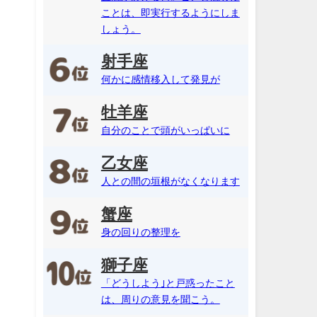
ことは、即実行するようにしま
しょう。
射手座
何かに感情移入して発見が
牡羊座
自分のことで頭がいっぱいに
乙女座
人との間の垣根がなくなります
蟹座
身の回りの整理を
獅子座
「どうしよう｣と戸惑ったこと
は、周りの意見を聞こう。