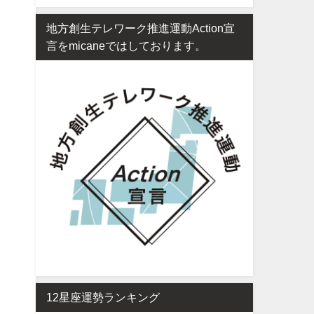
地方創生テレワーク推進運動Action宣
言をmicaneではしております。
12星座運勢ランキング