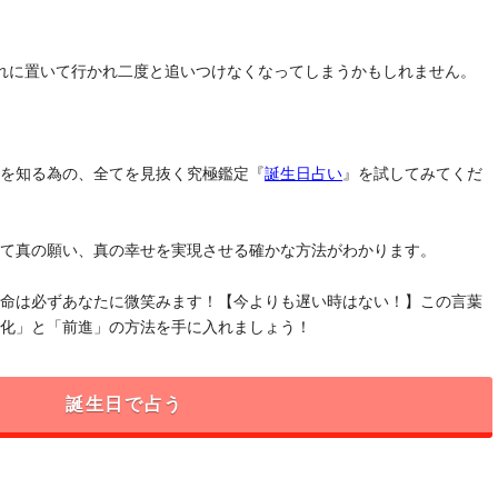
れに置いて行かれ二度と追いつけなくなってしまうかもしれません。
」を知る為の、全てを見抜く究極鑑定『
誕生日占い
』を試してみてくだ
けて真の願い、真の幸せを実現させる確かな方法がわかります。
運命は必ずあなたに微笑みます！【今よりも遅い時はない！】この言葉
変化」と「前進」の方法を手に入れましょう！
誕生日で占う