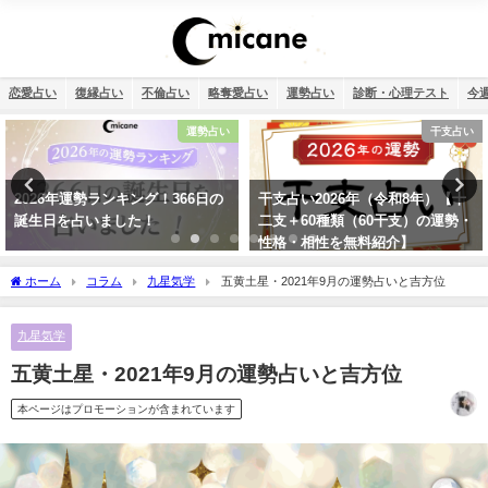
恋愛占い
復縁占い
不倫占い
略奪愛占い
運勢占い
診断・心理テスト
今
干支占い
おまじない
干支占い2026年（令和8年）【十
何もかもうまくいく強力開運待ち
二支＋60種類（60干支）の運勢・
受け2026年版【幸運待ち受け最強
性格・相性を無料紹介】
無料】
ホーム
コラム
九星気学
五黄土星・2021年9月の運勢占いと吉方位
九星気学
五黄土星・2021年9月の運勢占いと吉方位
本ページはプロモーションが含まれています