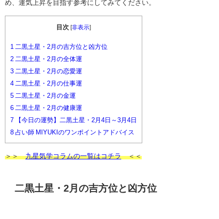
め、運気上昇を目指す参考にしてみてください。
目次
[
非表示
]
1
二黒土星・2月の吉方位と凶方位
2
二黒土星・2月の全体運
3
二黒土星・2月の恋愛運
4
二黒土星・2月の仕事運
5
二黒土星・2月の金運
6
二黒土星・2月の健康運
7
【今日の運勢】二黒土星・2月4日～3月4日
8
占い師 MIYUKIのワンポイントアドバイス
＞＞
九星気学コラムの一覧はコチラ
＜＜
二黒土星・2月の吉方位と凶方位