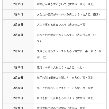
2月13日
結果ばかりを求めないで（吉方位…東南・西北）
2月14日
あなたの笑顔が周りの人を虜にする（吉方位…南西）
2月15日
人生を変える出会いあり（吉方位…南西）
2月16日
あなたの言動が吉凶を左右する（吉方位…南・北・
東）
2月17日
失敗から得るチャンスがある（吉方位…南・東北・西
南・北）
2月18日
流行りを取り入れよう（吉方位…なし）
2月19日
相手の話は最後まで聞こう（吉方位…西・西北）
2月20日
年下との関わりにツキあり（吉方位…西・東北）
2月21日
自信を持った言動を心掛けよう（吉方位…西北）
2月22日
直行直帰で早めの帰宅を（吉方位…東南）