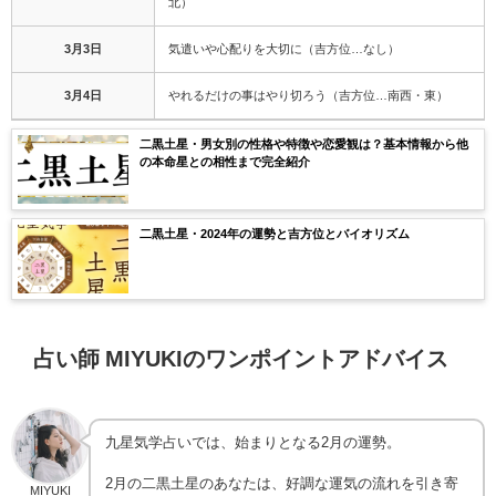
北）
3月3日
気遣いや心配りを大切に（吉方位…なし）
3月4日
やれるだけの事はやり切ろう（吉方位…南西・東）
二黒土星・男女別の性格や特徴や恋愛観は？基本情報から他
の本命星との相性まで完全紹介
二黒土星・2024年の運勢と吉方位とバイオリズム
占い師 MIYUKIのワンポイントアドバイス
九星気学占いでは、始まりとなる2月の運勢。
2月の二黒土星のあなたは、好調な運気の流れを引き寄
MIYUKI