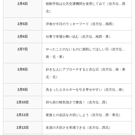
2月4日
移動手段は公共交通機関を使用してみて（吉方位…西
北）
2月5日
洋食が今日のラッキーフード（吉方位…南西）
2月6日
仕事で幸運が舞い込む（吉方位…南西・東）
2月7日
やったことのないものに挑戦してほしい日（吉方位…
南・北・東）
2月8日
好きな人にアプローチすると吉な日（吉方位…南・東
北・北）
2月9日
高まったエネルギーを引き寄せやすい（吉方位…南）
2月10日
持ち前の根気強さで勝負！（吉方位…西）
2月11日
家族との会話を大切にしよう（吉方位…西・東北）
2月12日
友達の大切さを実感できる（吉方位…西北）