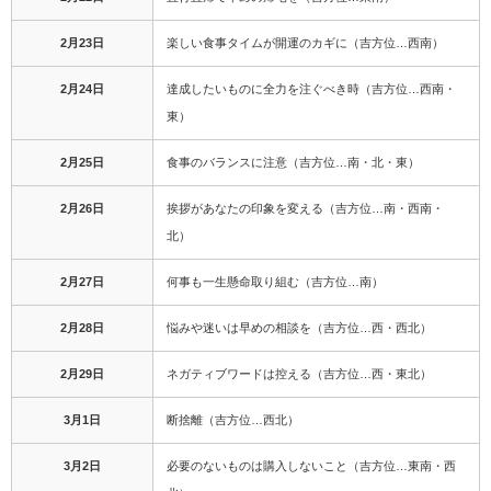
2月23日
楽しい食事タイムが開運のカギに（吉方位…西南）
2月24日
達成したいものに全力を注ぐべき時（吉方位…西南・
東）
2月25日
食事のバランスに注意（吉方位…南・北・東）
2月26日
挨拶があなたの印象を変える（吉方位…南・西南・
北）
2月27日
何事も一生懸命取り組む（吉方位…南）
2月28日
悩みや迷いは早めの相談を（吉方位…西・西北）
2月29日
ネガティブワードは控える（吉方位…西・東北）
3月1日
断捨離（吉方位…西北）
3月2日
必要のないものは購入しないこと（吉方位…東南・西