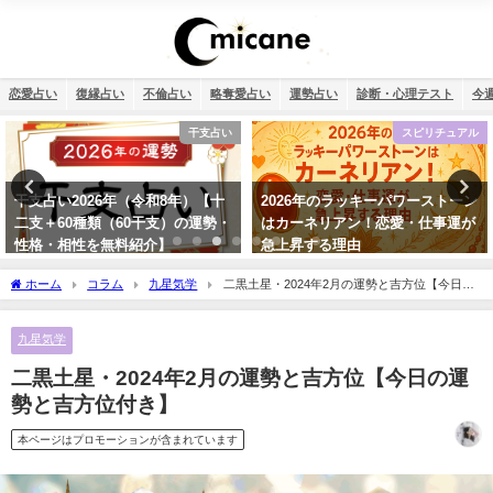
恋愛占い
復縁占い
不倫占い
略奪愛占い
運勢占い
診断・心理テスト
今
干支占い
スピリチュアル
6年（令和8年）【十
2026年のラッキーパワーストーン
タロット占い
（60干支）の運勢・
はカーネリアン！恋愛・仕事運が
来ない理由は
無料紹介】
急上昇する理由
ホーム
コラム
九星気学
二黒土星・2024年2月の運勢と吉方位【今日の
運勢と吉方位付き】
九星気学
二黒土星・2024年2月の運勢と吉方位【今日の運
勢と吉方位付き】
本ページはプロモーションが含まれています