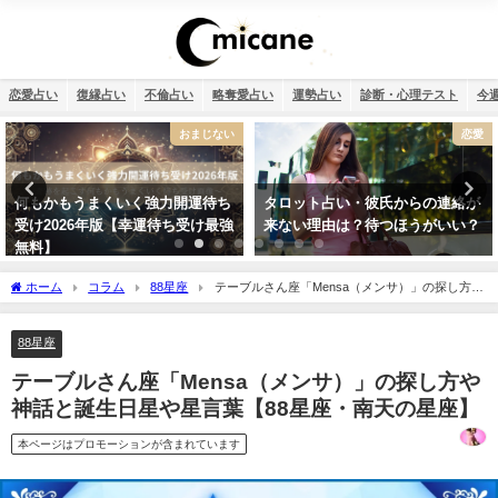
恋愛占い
復縁占い
不倫占い
略奪愛占い
運勢占い
診断・心理テスト
今
恋愛
12星座
タロット占い・彼氏からの連絡が
【2026年】12星座別の運勢まとめ
来ない理由は？待つほうがいい？
ホーム
コラム
88星座
テーブルさん座「Mensa（メンサ）」の探し方や
神話と誕生日星や星言葉【88星座・南天の星座】
88星座
テーブルさん座「Mensa（メンサ）」の探し方や
神話と誕生日星や星言葉【88星座・南天の星座】
本ページはプロモーションが含まれています