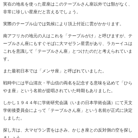
実在の地名を使った星座はこのテーブルさん座以外では類がなく、
非常に珍しい星座だと言えるでしょう。
実際のテーブル山では気候により頂上付近に雲がかかります。
南アフリカの地元の人はこれを「テーブルがけ」と呼びますが、テ
ーブルさん座にもすぐそばに大マゼラン星雲があり、ラカーイユは
これを意識して「テーブルさん座」とつけたのだと考えられていま
す。
また最初日本では「メンサ座」と呼ばれていました。
戦時中には平山清次・平山信の両名を記念する意味を込めて「ひら
やま座」という名前が提唱されていた時期もありました。
しかし１９４４年に学術研究会議（いまの日本学術会議）にて天文
学術後委員会によって「テーブルさん座」という名前が正式に決定
しました。
探し方は、大マゼラン雲をはさみ、かじき座との反対側の空を探し
ましょう。