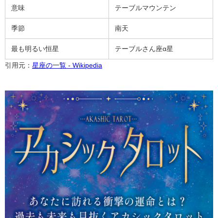
意味
テーブルマウンテン
季節
南天
最も明るい恒星
テーブルさん座α星
引用元：
星座の一覧 - Wikipedia