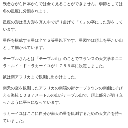
残念ながら日本からでは全く見ることができません。季節としては
冬の星座に分類されます。
星座の形は長方形を真ん中で折り曲げて「く」の字にした形をして
います。
星座を構成する星は全て５等星以下です。星図では頂上を平たい山
として描かれています。
テーブルさんとは「テーブル山」のことでフランスの天文学者ニコ
ラ・ルイ・ド・ラカーイユが１７５６年に設定しました。
彼は南アフリカまで観測に出かけました。
南天の空を観測したアフリカの南端の街ケープタウンの南側にそび
える海抜１０８７メートルの山がテーブル山で、頂上部分が切り立
ったように平らになっています。
ラカーイユはここに自分が南天の星を観測するための天文台を持っ
ていました。