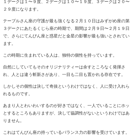
１デークは１〜９度、２デークは１０〜１９度、３デークは２０〜
２９度になります。
テーブルさん座の守護が最も強くなる２月１０日はみずがめ座の第
３デークにあたるくじら座の時期で、期間は２月９日〜２月１９日
で、さらにてんびん座と惑星だと金星の影響が最も強いとされてい
ます。
この時期に生まれている人は、独特の個性を持っています。
自然にしていてもそのオリジナリティーは余すところなく発揮さ
れ、人とは違う斬新さがあり、一目も二目も置かれる存在です。
しかしその個性は決して奇抜というわけではなく、人に受け入れら
れるものです。
あまり人とわいわいするのが好きではなく、一人でいることにホッ
とするところもありますが、決して協調性がないというわけではあ
りません。
これはてんびん座の持っているバランス力の影響を受けています。