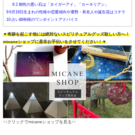
8.2
相性の悪い石は「タイガーアイ」「カーネリアン」
9
6月19日生まれの性格や恋愛傾向や運勢・有名人や誕生花はコチラ
10
占い師秋桜のワンポイントアドバイス
▼奇跡を起こす他には絶対ないスピリチュアルグッズ欲しい方へ！
micaneショップに是非お手伝いをさせてください！▼
↑↑クリックでmicaneショップを見る↑↑