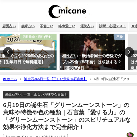
恋愛占い
復縁占い
不倫占い
略奪愛占い
運勢占い
診断・心理テスト
今
不倫
スピリチュアル
相性占い・既婚者同士の恋愛でダ
2026年のラッキーパワーストーン
ブル不倫（W不倫）は成就する？
はカーネリアン！恋愛・仕事運が
【霊視真剣】
急上昇する理由
ホーム
誕生石365日一覧【正しい意味や石言葉】
6月19日の誕生石「グリー
ンムーンストーン」の意味や特徴や色の種類｜石言葉「愛する力」の「グリーンムー
ンストーン」のスピリチュアルな効果や浄化方法まで完全紹介！
誕生石365日一覧【正しい意味や石言葉】
6月19日の誕生石「グリーンムーンストーン」の
意味や特徴や色の種類｜石言葉「愛する力」の
「グリーンムーンストーン」のスピリチュアルな
効果や浄化方法まで完全紹介！
本ページはプロモーションが含まれています