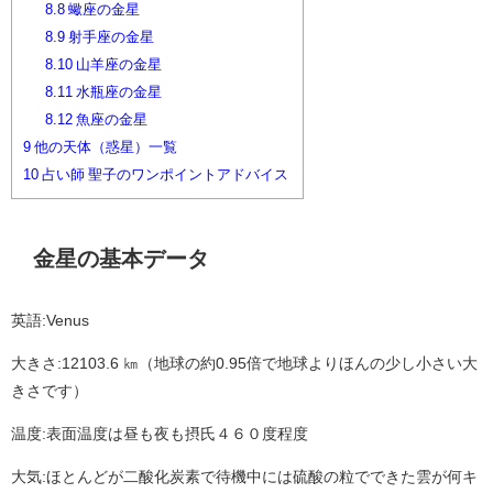
8.8
蠍座の金星
8.9
射手座の金星
8.10
山羊座の金星
8.11
水瓶座の金星
8.12
魚座の金星
9
他の天体（惑星）一覧
10
占い師 聖子のワンポイントアドバイス
金星の基本データ
英語:Venus
大きさ:12103.6 ㎞（地球の約0.95倍で地球よりほんの少し小さい大
きさです）
温度:表面温度は昼も夜も摂氏４６０度程度
大気:ほとんどが二酸化炭素で待機中には硫酸の粒でできた雲が何キ