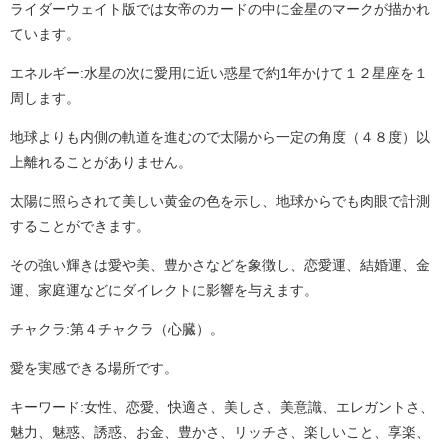
ライダーウェイト版では女帝のカードの中に金星のマークが描かれ
ています。
エネルギー:水星の次に愛用に近い惑星で約1年かけて１２星座を１
周します。
地球よりも内側の軌道を進むので太陽から一定の角度（４８度）以
上離れることがありません。
太陽に照らされて美しい黄金の色を示し、地球からでも肉眼で計測
することができます。
その強い輝きは愛や美、豊かさなどを象徴し、恋愛運、結婚運、金
運、家庭運などにダイレクトに影響を与えます。
チャクラ:第４チャクラ（心臓）。
愛を実感できる場所です。
キーワード:女性、恋愛、快適さ、美しさ、美意識、エレガントさ、
魅力、魅惑、誘惑、お金、豊かさ、リッチさ、楽しいこと、享楽、