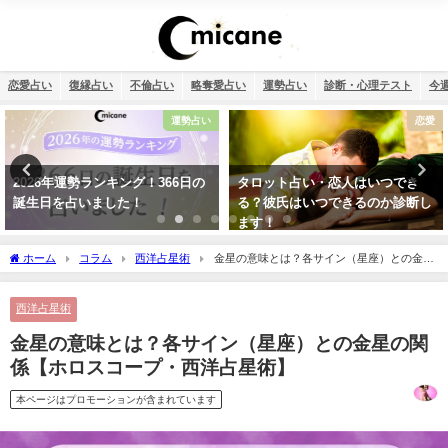
恋愛占い
復縁占い
不倫占い
略奪愛占い
運勢占い
診断・心理テスト
今
い
恋愛
不
タロット占い・恋人はいつでき
相性占い・既婚者同士の恋愛で
る？彼氏はいつできるのか診断し
ブル不倫（W不倫）は成就する？
ます！
【霊視真剣】
ホーム
コラム
西洋占星術
金星の意味とは？各サイン（星座）との金星
の関係【ホロスコープ・西洋占星術】
西洋占星術
金星の意味とは？各サイン（星座）との金星の関
係【ホロスコープ・西洋占星術】
本ページはプロモーションが含まれています