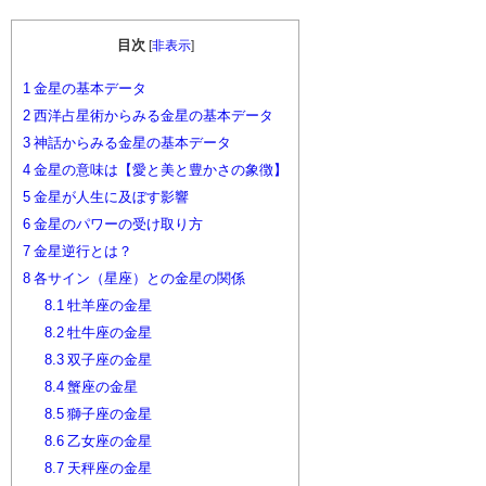
目次
[
非表示
]
1
金星の基本データ
2
西洋占星術からみる金星の基本データ
3
神話からみる金星の基本データ
4
金星の意味は【愛と美と豊かさの象徴】
5
金星が人生に及ぼす影響
6
金星のパワーの受け取り方
7
金星逆行とは？
8
各サイン（星座）との金星の関係
8.1
牡羊座の金星
8.2
牡牛座の金星
8.3
双子座の金星
8.4
蟹座の金星
8.5
獅子座の金星
8.6
乙女座の金星
8.7
天秤座の金星