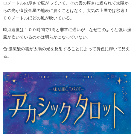
ロメートルの厚さで広がっていて、その雲の厚さに遮られて太陽か
らの光が直接金星の地表に届くことはなく、大気の上層では秒速１
００メートルほどの風が吹いている。
時点速度は１００時間で1周と非常に遅いが、なぜこのような強い強
風が吹いているのかは明らかになっていない。
色:濃硫酸の雲が太陽の光を反射することによって黄色に輝いて見え
る。