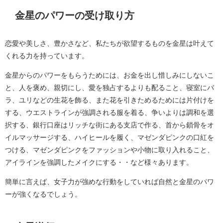
金星のパワーの受け取り方
恋愛や美しさ、豊かさなど、私たちが欲望するものを金星は叶えて
くれる力を持っています。
金星からのパワーをもらうためには、お金を出し惜しみにしないこ
と、人を褒め、親切にし、愛を独占するよりも配ること、寝室にバ
ラ、ユリなどの生花を飾る、また花を引きためるためには片付けを
する、ウエストラインが強調される服を着る、争いよりは調和を選
択する、銀行口座はリッチな街にある支店で作る、首から鎖骨をオ
イルマッサージする、ハイヒールを履く、マゼンダピンクの口紅を
つける、マゼンダピンクをファッションや小物に取り入れること、
アイラインを強調したメイクにする・・など様々あります。
簡単に言えば、女子力が強めな行動をしていれば自然と金星のパワ
ーが強くなるでしょう。