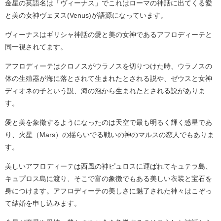
金星の英語名は「ヴィーナス」でこれはローマの神話に出てくる愛
と美の女神ヴェヌス(Venus)が語源になっています。
ヴィーナスはギリシャ神話の愛と美の女神であるアフロディーテと
同一視されてます。
アフロディーテはクロノスがウラノスを切りつけた時、ウラノスの
体の生殖器が海に落とされて生まれたとされる説や、ゼウスと女神
ディオネの子という説、海の泡から生まれたとされる説がありま
す。
愛と美を象徴するようになったのは天空で最も明るく輝く惑星であ
り、火星（Mars）の揺らいでる戦いの神のマルスの恋人でもありま
す。
美しいアフロディーテは西風の神ピュロスに運ばれてキュテラ島、
キュプロス島に渡り、そこで富の象徴でもある美しい衣装と宝石を
身につけます。アフロディーテの美しさに魅了された神々はこぞっ
て結婚を申し込みます。