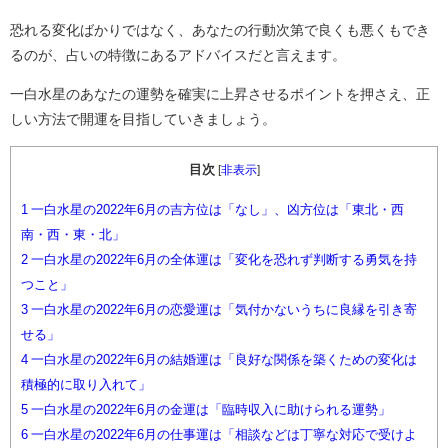
恐れる変化ばかりではなく、あなたの行動次第で良くも悪くもでき
るのが、占いの特徴にあるアドバイスだと言えます。
一白水星のあなたの運勢を確実に上昇させるポイントを押さえ、正
しい方法で開運を目指していきましょう。
目次
[
非表示
]
1
一白水星の2022年6月の吉方位は「なし」、凶方位は「東北・西
南・西・東・北」
2
一白水星の2022年6月の全体運は「変化を恐れず判断する勇気を持
つこと」
3
一白水星の2022年6月の恋愛運は「気付かないうちに良縁を引き寄
せる」
4
一白水星の2022年6月の結婚運は「良好な関係を築くための変化は
積極的に取り入れて」
5
一白水星の2022年6月の金運は「臨時収入に助けられる運勢」
6
一白水星の2022年6月の仕事運は「相談などは丁寧な対応で受けよ