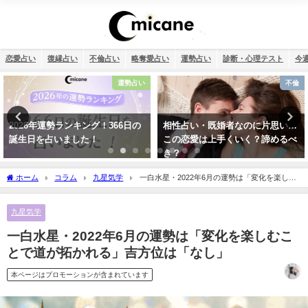
恋愛占い
復縁占い
不倫占い
略奪愛占い
運勢占い
診断・心理テスト
今
不倫
恋愛
相性占い・既婚者なのに片思い…
タロット占い・彼氏の浮気が心
この恋愛は上手くいく？諦めるべ
配…浮気度診断でチェック！
き？
ホーム
コラム
九星気学
一白水星・2022年6月の運勢は「変化を楽しむ
ことで道が拓かれる」吉方位は「なし」
九星気学
一白水星・2022年6月の運勢は「変化を楽しむこ
とで道が拓かれる」吉方位は「なし」
本ページはプロモーションが含まれています