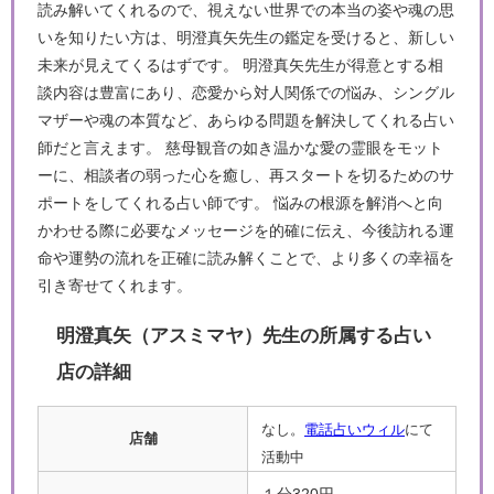
読み解いてくれるので、視えない世界での本当の姿や魂の思
いを知りたい方は、明澄真矢先生の鑑定を受けると、新しい
未来が見えてくるはずです。 明澄真矢先生が得意とする相
談内容は豊富にあり、恋愛から対人関係での悩み、シングル
マザーや魂の本質など、あらゆる問題を解決してくれる占い
師だと言えます。 慈母観音の如き温かな愛の霊眼をモット
ーに、相談者の弱った心を癒し、再スタートを切るためのサ
ポートをしてくれる占い師です。 悩みの根源を解消へと向
かわせる際に必要なメッセージを的確に伝え、今後訪れる運
命や運勢の流れを正確に読み解くことで、より多くの幸福を
引き寄せてくれます。
明澄真矢（アスミマヤ）先生の所属する占い
店の詳細
なし。
電話占いウィル
にて
店舗
活動中
１分320円