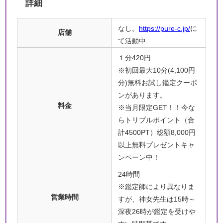
詳細
なし。
https://pure-c.jp/
に
店舗
て活動中
１分420円
※初回最大10分(4,100円
分)無料お試し鑑定クーポ
ンがあります。
料金
※当月限定GET！！今な
らトリプルポイント（合
計4500PT）総額8,000円
以上無料プレゼントキャ
ンペーン中！
24時間
※鑑定師により異なりま
営業時間
すが、神女先生は15時～
深夜26時が鑑定を受けや