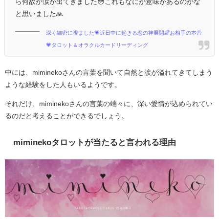
ら何故か涙が出てきました😳これもなにか意味があるのかな
と思いました🙏
深く細密に視ました💗近日中に起きる恋の神展開🌈お相手の本音
💗タロット＆オラクルカードリーディング
中には、miminekoさんの言葉を聞いて自然と涙が溢れてきてしまう
ような経験をした人もいるようです。
それだけ、miminekoさんの言葉の端々に、深い愛情が込められてい
るのだと考えることができるでしょう。
miminekoタロットが当たると言われる理由