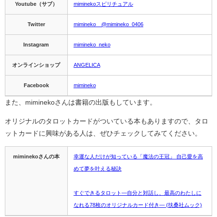
Youtube（サブ）
miminekoスピリチュアル
Twitter
mimineko @mimineko_0406
Instagram
mimineko_neko
オンラインショップ
ANGELICA
Facebook
mimineko
また、miminekoさんは書籍の出版もしています。
オリジナルのタロットカードがついている本もありますので、タロ
ットカードに興味がある人は、ぜひチェックしてみてください。
miminekoさんの本
幸運な人だけが知っている「魔法の王冠」 自己愛を高
めて夢を叶える秘訣
すぐできるタロット―自分と対話し、最高のわたしに
なれる78枚のオリジナルカード付き― (扶桑社ムック)