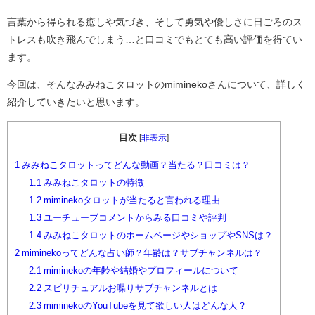
言葉から得られる癒しや気づき、そして勇気や優しさに日ごろのス
トレスも吹き飛んでしまう…と口コミでもとても高い評価を得てい
ます。
今回は、そんなみみねこタロットのmiminekoさんについて、詳しく
紹介していきたいと思います。
目次
[
非表示
]
1
みみねこタロットってどんな動画？当たる？口コミは？
1.1
みみねこタロットの特徴
1.2
miminekoタロットが当たると言われる理由
1.3
ユーチューブコメントからみる口コミや評判
1.4
みみねこタロットのホームページやショップやSNSは？
2
miminekoってどんな占い師？年齢は？サブチャンネルは？
2.1
miminekoの年齢や結婚やプロフィールについて
2.2
スピリチュアルお喋りサブチャンネルとは
2.3
miminekoのYouTubeを見て欲しい人はどんな人？