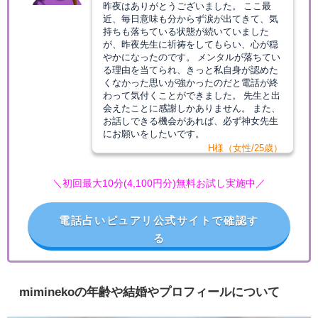
昨夜はありがとうございました。 ここ最
近、毎日意味も分からず涙が出てきて、気
持ちも落ちている状態が続いていました
が、昨夜先生に祈祷をしてもらい、心が穏
やかになったのです。 メンタルが落ちてい
る理由を当てられ、きっと私自身が認めた
くなかった思いが強かったのだと電話が終
わって気付くことができました。 先生と出
会えたことに感謝しかありません。 また、
お話しできる機会があれば、必ず神女先生
にお願いをしたいです。
H様（女性/25歳）
＼初回最大10分(4,100円分)無料お試し実施中／
電話占いピュアリ公式サイトで確認す
る
miminekoの年齢や結婚やプロフィールについて