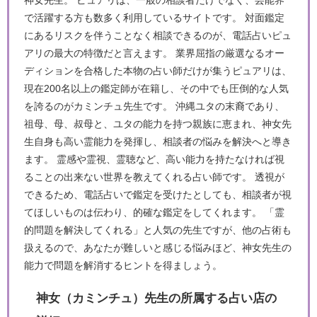
神女先生。 ピュアリは、一般の相談者だけでなく、芸能界
で活躍する方も数多く利用しているサイトです。 対面鑑定
にあるリスクを伴うことなく相談できるのが、電話占いピュ
アリの最大の特徴だと言えます。 業界屈指の厳選なるオー
ディションを合格した本物の占い師だけが集うピュアリは、
現在200名以上の鑑定師が在籍し、その中でも圧倒的な人気
を誇るのがカミンチュ先生です。 沖縄ユタの末裔であり、
祖母、母、叔母と、ユタの能力を持つ親族に恵まれ、神女先
生自身も高い霊能力を発揮し、相談者の悩みを解決へと導き
ます。 霊感や霊視、霊聴など、高い能力を持たなければ視
ることの出来ない世界を教えてくれる占い師です。 透視が
できるため、電話占いで鑑定を受けたとしても、相談者が視
てほしいものは伝わり、的確な鑑定をしてくれます。 「霊
的問題を解決してくれる」と人気の先生ですが、他の占術も
扱えるので、あなたが難しいと感じる悩みほど、神女先生の
能力で問題を解消するヒントを得ましょう。
神女（カミンチュ）先生の所属する占い店の