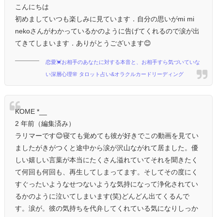
こんにちは
初めましていつも楽しみに見ています．自分の思いがmi mi
nekoさんがわかっているかのように告げてくれるので涙が出
てきてしまいます．ありがとうございます😊
恋愛💓お相手のあなたに対する本音と、お相手すら気づいていな
い深層心理🌸 タロット占い&オラクルカードリーディング
KOME *__
2 年前（編集済み）
ラリマーです😊寝ても覚めても彼が好きでこの動画を見てい
ましたがきがつくと途中から涙が沢山ながれて居ました。優
しい嬉しい言葉が本当にたくさん溢れていてそれを聞きたく
て何回も何回も、再生してしまってます。そしてその度にく
すぐったいようなせつないような気持になって浄化されてい
るかのように泣いてしまいます(笑)どんどん出てくるんで
す。涙が。彼の気持ちを代弁してくれている気になりしっか