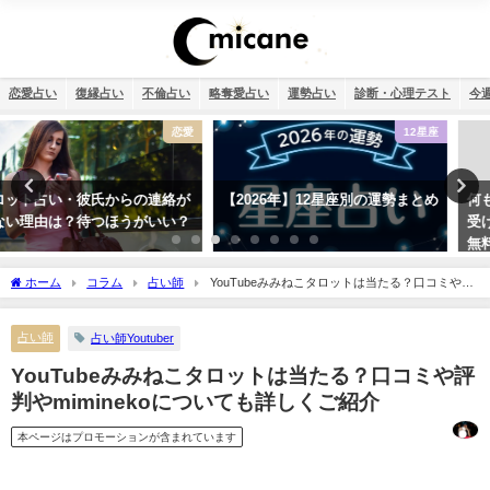
恋愛占い
復縁占い
不倫占い
略奪愛占い
運勢占い
診断・心理テスト
今
12星座
おまじない
【2026年】12星座別の運勢まとめ
何もかもうまくいく強力開運待ち
受け2026年版【幸運待ち受け最強
無料】
ホーム
コラム
占い師
YouTubeみみねこタロットは当たる？口コミや評
判やmiminekoについても詳しくご紹介
占い師
占い師Youtuber
YouTubeみみねこタロットは当たる？口コミや評
判やmiminekoについても詳しくご紹介
本ページはプロモーションが含まれています