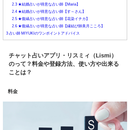
2.3
★結婚占いが得意な占い師【Maria】
2.4
★結婚占いが得意な占い師【す～さん】
2.5
★復縁占いが得意な占い師【花染イチカ】
2.6
★復縁占いが得意な占い師【縁結び師美月こころ】
3
占い師 MIYUKIのワンポイントアドバイス
チャット占いアプリ・リスミィ（Lismi）
のって？料金や登録方法、使い方や出来る
ことは？
料金