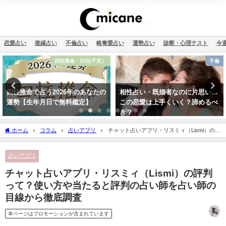
恋愛占い
復縁占い
不倫占い
略奪愛占い
運勢占い
診断・心理テスト
今
不倫
運勢占い
相性占い・既婚者なのに片思い…
2026年運勢ランキング！366日の
この恋愛は上手くいく？諦めるべ
誕生日を占いました！
き？
ホーム
コラム
占いアプリ
チャット占いアプリ・リスミィ（Lismi）の評
判って？使い方や当たると評判の占い師を占い師の目線から徹底調査
占いアプリ
チャット占いアプリ・リスミィ（Lismi）の評判
って？使い方や当たると評判の占い師を占い師の
目線から徹底調査
本ページはプロモーションが含まれています