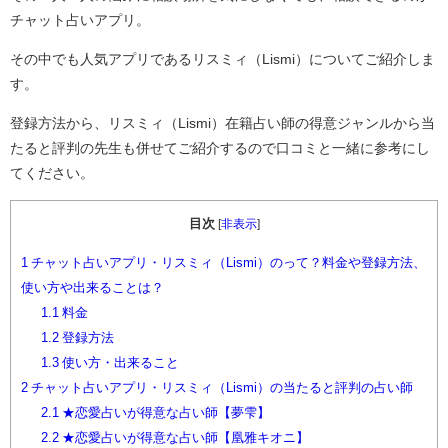
チャット占いアプリ。
その中でも人気アプリであるリスミィ（Lismi）についてご紹介しま
す。
登録方法から、リスミィ（Lismi）在籍占い師の得意ジャンルから当
たると評判の先生も併せてご紹介するので口コミと一緒に参考にし
てください。
目次
[
非表示
]
1
チャット占いアプリ・リスミィ（Lismi）のって？料金や登録方法、
使い方や出来ることは？
1.1
料金
1.2
登録方法
1.3
使い方・出来ること
2
チャット占いアプリ・リスミィ（Lismi）の当たると評判の占い師
2.1
★恋愛占いが得意な占い師【夢雫】
2.2
★恋愛占いが得意な占い師【凰雅キオニ】