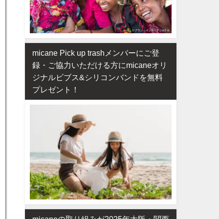
micane Pick up trashメンバーにご登
録・ご協力いただける方にmicaneオリ
ジナルビブス&シリコンバンドを無料
プレゼント！
micaneの取り組みが2025年大阪・関西