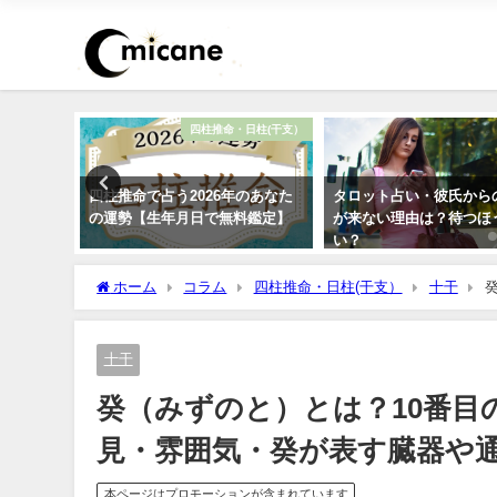
恋愛
四柱推命・日柱(干支）
浮気が心
四柱推命で占う2026年のあなた
タロット占い・彼氏から
ック！
の運勢【生年月日で無料鑑定】
が来ない理由は？待つほ
い？
ホーム
コラム
四柱推命・日柱(干支）
十干
癸が表す臓器や通変星・相性の良い十干と悪い十干
十干
癸（みずのと）とは？10番目
見・雰囲気・癸が表す臓器や
本ページはプロモーションが含まれています