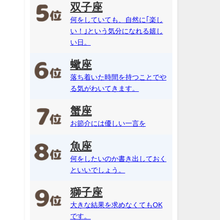
双子座
何をしていても、自然に｢楽し
い！｣という気分になれる嬉し
い日。
蠍座
落ち着いた時間を持つことでや
る気がわいてきます。
蟹座
お節介には優しい一言を
魚座
何をしたいのか書き出しておく
といいでしょう。
獅子座
大きな結果を求めなくてもOK
です。