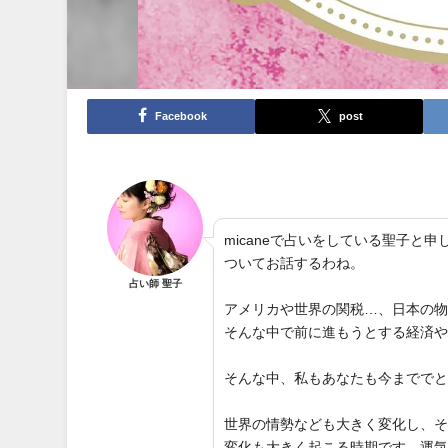
Facebook
post
micaneで占いをしている聖子
ついてお話するわね。
占い師 聖子
アメリカや世界の関税…、日本の
そんな中で前に進もうとする経済
そんな中、私もあなたも今までで
世界の情勢なども大きく変化し、
変化も大きく起こる時期です。運