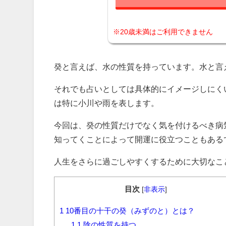
※20歳未満はご利用できません
癸と言えば、水の性質を持っています。水と言
それでも占いとしては具体的にイメージしにく
は特に小川や雨を表します。
今回は、癸の性質だけでなく気を付けるべき病
知ってくことによって開運に役立つこともある
人生をさらに過ごしやすくするために大切なこ
目次
[
非表示
]
1
10番目の十干の癸（みずのと）とは？
1.1
陰の性質を持つ