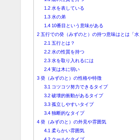
1.2
水を表している
1.3
水の弟
1.4
10番目という意味がある
2
五行での癸（みずのと）の持つ意味はとは「水
2.1
五行とは？
2.2
水の性質を持つ
2.3
水を取り入れるには
2.4
実は木に弱い
3
癸（みずのと）の性格や特徴
3.1
コツコツ努力できるタイプ
3.2
破壊的衝動があるタイプ
3.3
孤立しやすいタイプ
3.4
独断的なタイプ
4
癸（みずのと）の外見や雰囲気
4.1
柔らかい雰囲気
4.2
クールなタイプ