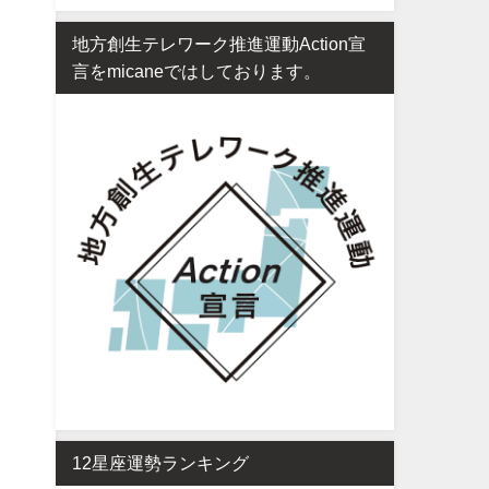
地方創生テレワーク推進運動Action宣
言をmicaneではしております。
12星座運勢ランキング