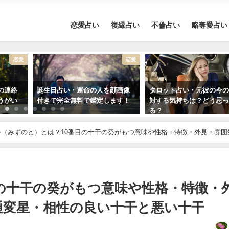
恋愛占い
復縁占い
不倫占い
略奪愛占い
恋愛
恋愛
の連絡
誕生日占い・運命の人を顔画像
タロット占い・元彼の今
うがい
付きで完全無料で鑑定します！
対する気持ちは？どう思
る？
癸（みずのと）とは？10番目の十干の癸がもつ意味や性格・特徴・外見・雰囲
の十干の癸がもつ意味や性格・特徴・
通変星・相性の良い十干と悪い十干