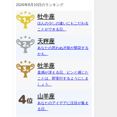
2026年8月10日のランキング
牡牛座
ほんの少しの違いにもこだわる
ことができる日。
天秤座
あなたの思わぬ才能が開花する
かも。
牡羊座
直感が冴える日。ピンと感じた
ことは、即実行するようにしま
しょう。
山羊座
あなたのアイデアに注目が集ま
る日。