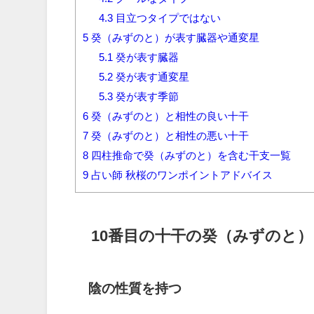
4.3
目立つタイプではない
5
癸（みずのと）が表す臓器や通変星
5.1
癸が表す臓器
5.2
癸が表す通変星
5.3
癸が表す季節
6
癸（みずのと）と相性の良い十干
7
癸（みずのと）と相性の悪い十干
8
四柱推命で癸（みずのと）を含む干支一覧
9
占い師 秋桜のワンポイントアドバイス
10番目の十干の癸（みずのと
陰の性質を持つ