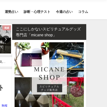
運勢占い
診断・心理テスト
今週の占い
コラム
復縁
スピリチュアル
ここにしかないスピリチュアルグッズ
専門店「micane shop」
の私に
2026年のラッキーパワーストー
2026年運勢ランキング！36
って
ンはカーネリアン！恋愛・仕事
誕生日を占いました！
運が急上昇する理由
気・
外
秋桜