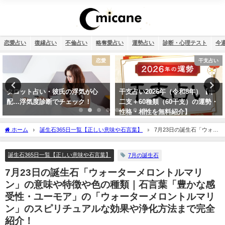
恋愛占い
復縁占い
不倫占い
略奪愛占い
運勢占い
診断・心理テスト
今
干支占い
復縁
干支占い2026年（令和8年）【十
タロット占い・元彼の今の私に対
二支＋60種類（60干支）の運勢・
する気持ちは？どう思ってる？
性格・相性を無料紹介】
ホーム
誕生石365日一覧【正しい意味や石言葉】
7月23日の誕生石「ウォー
ターメロントルマリン」の意味や特徴や色の種類｜石言葉「豊かな感受性・ユーモ
ア」の「ウォーターメロントルマリン」のスピリチュアルな効果や浄化方法まで完全
誕生石365日一覧【正しい意味や石言葉】
7月の誕生石
紹介！
7月23日の誕生石「ウォーターメロントルマリ
ン」の意味や特徴や色の種類｜石言葉「豊かな感
受性・ユーモア」の「ウォーターメロントルマリ
ン」のスピリチュアルな効果や浄化方法まで完全
紹介！