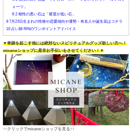
ォーツ」
8.2
相性の悪い石は「硬度が低い石」
9
7月23日生まれの性格や恋愛傾向や運勢・有名人や誕生花はコチラ
10
占い師 RINのワンポイントアドバイス
▼奇跡を起こす他には絶対ないスピリチュアルグッズ欲しい方へ！
micaneショップに是非お手伝いをさせてください！▼
↑↑クリックでmicaneショップを見る↑↑