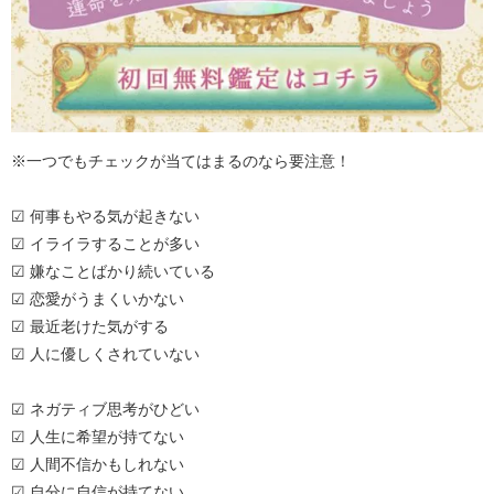
※一つでもチェックが当てはまるのなら要注意！
☑ 何事もやる気が起きない
☑ イライラすることが多い
☑ 嫌なことばかり続いている
☑ 恋愛がうまくいかない
☑ 最近老けた気がする
☑ 人に優しくされていない
☑ ネガティブ思考がひどい
☑ 人生に希望が持てない
☑ 人間不信かもしれない
☑ 自分に自信が持てない