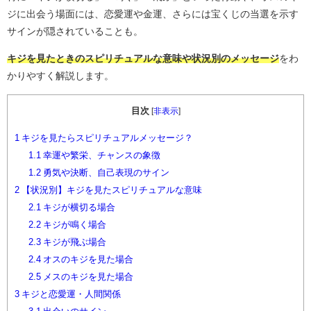
ジに出会う場面には、恋愛運や金運、さらには宝くじの当選を示す
サインが隠されていることも。
キジを見たときのスピリチュアルな意味や状況別のメッセージ
をわ
かりやすく解説します。
目次
[
非表示
]
1
キジを見たらスピリチュアルメッセージ？
1.1
幸運や繁栄、チャンスの象徴
1.2
勇気や決断、自己表現のサイン
2
【状況別】キジを見たスピリチュアルな意味
2.1
キジが横切る場合
2.2
キジが鳴く場合
2.3
キジが飛ぶ場合
2.4
オスのキジを見た場合
2.5
メスのキジを見た場合
3
キジと恋愛運・人間関係