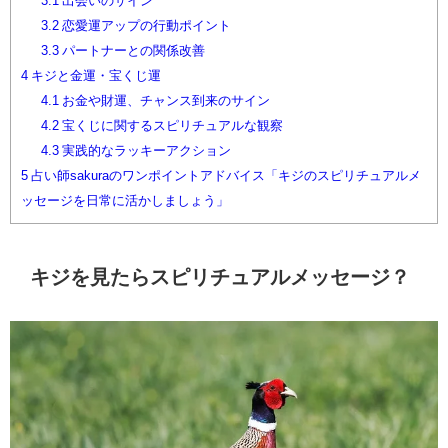
3.1
出会いのサイン
3.2
恋愛運アップの行動ポイント
3.3
パートナーとの関係改善
4
キジと金運・宝くじ運
4.1
お金や財運、チャンス到来のサイン
4.2
宝くじに関するスピリチュアルな観察
4.3
実践的なラッキーアクション
5
占い師sakuraのワンポイントアドバイス「キジのスピリチュアルメ
ッセージを日常に活かしましょう」
キジを見たらスピリチュアルメッセージ？