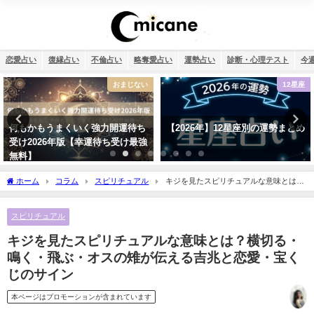
恋愛占い
復縁占い
不倫占い
略奪愛占い
運勢占い
診断・心理テスト
今
12星座
不倫
【2026年】12星座別の運勢まとめ
相性占い・既婚者なのに片思い…
この恋愛は上手くいく？諦めるべ
き？
ホーム
コラム
スピリチュアル
キジを見たスピリチュアルな意味とは？
横切る・鳴く・飛ぶ・オスの雉が伝える吉兆と恋愛・宝くじのサイン
スピリチュアル
キジを見たスピリチュアルな意味とは？横切る・
鳴く・飛ぶ・オスの雉が伝える吉兆と恋愛・宝く
じのサイン
本ページはプロモーションが含まれています