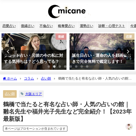
恋愛占い
復縁占い
不倫占い
略奪愛占い
運勢占い
診断・心理テスト
今
恋愛
不倫
誕生日占い・運命の人を顔画像付
相性占い・既婚者なのに片思い…
きで完全無料で鑑定します！
この恋愛は上手くいく？諦めるべ
き？
ホーム
コラム
占い師
鶴橋で当たると有名な占い師・人気の占いの館｜
雛名先生や福井光子先生など完全紹介！【2023年最新版】
占い師
大阪エリア
鶴橋で当たると有名な占い師・人気の占いの館｜
雛名先生や福井光子先生など完全紹介！【2023年
最新版】
本ページはプロモーションが含まれています