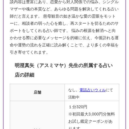
談内容は豊富にあり、恋愛から対人関係での悩み、シングル
マザーや魂の本質など、あらゆる問題を解決してくれる占い
師だと言えます。 慈母観音の如き温かな愛の霊眼をモット
ーに、相談者の弱った心を癒し、再スタートを切るためのサ
ポートをしてくれる占い師です。 悩みの根源を解消へと向
かわせる際に必要なメッセージを的確に伝え、今後訪れる運
命や運勢の流れを正確に読み解くことで、より多くの幸福を
引き寄せてくれます。
明澄真矢（アスミマヤ）先生の所属する占い
店の詳細
なし。
電話占いウィル
にて
店舗
活動中
１分320円
※初回最大3,000円分無料
お試し鑑定クーポンがあ
ります。