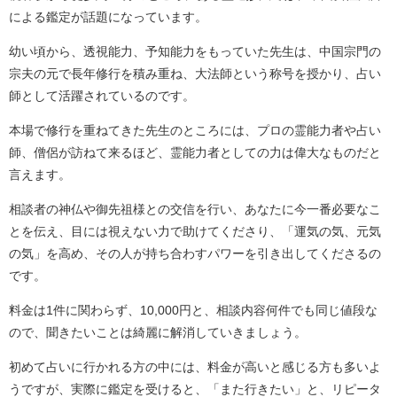
による鑑定が話題になっています。
幼い頃から、透視能力、予知能力をもっていた先生は、中国宗門の
宗夫の元で長年修行を積み重ね、大法師という称号を授かり、占い
師として活躍されているのです。
本場で修行を重ねてきた先生のところには、プロの霊能力者や占い
師、僧侶が訪ねて来るほど、霊能力者としての力は偉大なものだと
言えます。
相談者の神仏や御先祖様との交信を行い、あなたに今一番必要なこ
とを伝え、目には視えない力で助けてくださり、「運気の気、元気
の気」を高め、その人が持ち合わすパワーを引き出してくださるの
です。
料金は1件に関わらず、10,000円と、相談内容何件でも同じ値段な
ので、聞きたいことは綺麗に解消していきましょう。
初めて占いに行かれる方の中には、料金が高いと感じる方も多いよ
うですが、実際に鑑定を受けると、「また行きたい」と、リピータ