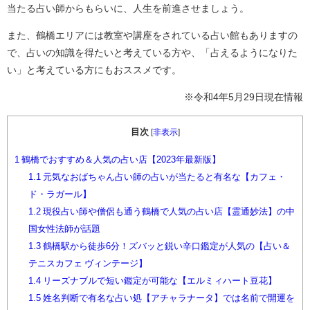
当たる占い師からもらいに、人生を前進させましょう。
また、鶴橋エリアには教室や講座をされている占い館もありますの
で、占いの知識を得たいと考えている方や、「占えるようになりた
い」と考えている方にもおススメです。
※令和4年5月29日現在情報
目次
[
非表示
]
1
鶴橋でおすすめ＆人気の占い店【2023年最新版】
1.1
元気なおばちゃん占い師の占いが当たると有名な【カフェ・
ド・ラガール】
1.2
現役占い師や僧侶も通う鶴橋で人気の占い店【霊通妙法】の中
国女性法師が話題
1.3
鶴橋駅から徒歩6分！ズバッと鋭い辛口鑑定が人気の【占い＆
テニスカフェ ヴィンテージ】
1.4
リーズナブルで短い鑑定が可能な【エルミィハート豆花】
1.5
姓名判断で有名な占い処【アチャラナータ】では名前で開運を