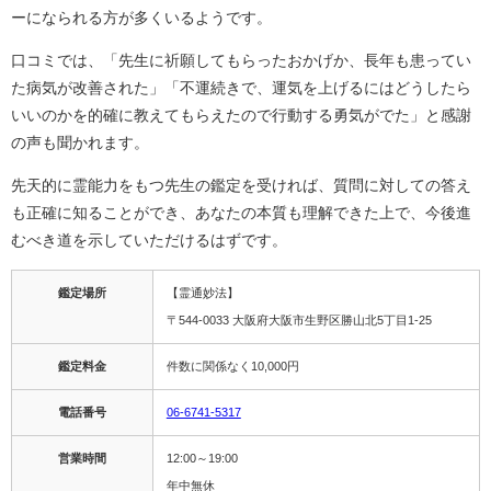
ーになられる方が多くいるようです。
口コミでは、「先生に祈願してもらったおかげか、長年も患ってい
た病気が改善された」「不運続きで、運気を上げるにはどうしたら
いいのかを的確に教えてもらえたので行動する勇気がでた」と感謝
の声も聞かれます。
先天的に霊能力をもつ先生の鑑定を受ければ、質問に対しての答え
も正確に知ることができ、あなたの本質も理解できた上で、今後進
むべき道を示していただけるはずです。
鑑定場所
【霊通妙法】
〒544-0033 大阪府大阪市生野区勝山北5丁目1-25
鑑定料金
件数に関係なく10,000円
電話番号
06-6741-5317
営業時間
12:00～19:00
年中無休