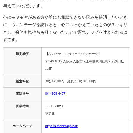
与えていただけます。
心にモヤモヤがある方や誰にも相談できない悩みを解消したいとき
に、ヴィンテージを訪れると、心につっかえていたものがスッキリ
とし、身体も気持ちも軽くなったことで運気アップを叶えられるは
ずです。
鑑定場所
【占い＆テニスカフェ ヴィンテージ】
〒543-0015 大阪府大阪市天王寺区真田山町2-7 副田ビ
ル1F
鑑定料金
30分/3,000円 延長：10分/1,000円
電話番号
06-4305-4477
営業時間
11:00～18:00
不定休
ホームページ
https://cafevintage.net/