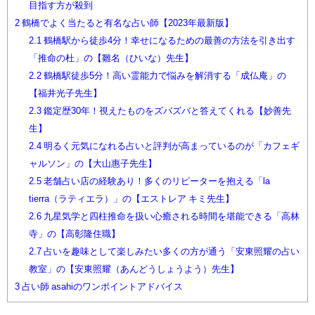
目指す方が殺到
2
鶴橋でよく当たると有名な占い師【2023年最新版】
2.1
鶴橋駅から徒歩4分！幸せになるための最善の方法を引き出す
「推命の杜」の【雛名（ひいな）先生】
2.2
鶴橋駅徒歩5分！高い霊能力で悩みを解消する「成仏庵」の
【福井光子先生】
2.3
鑑定歴30年！視えたものをズバズバと答えてくれる【妙善先
生】
2.4
明るく元気になれる占いと評判が高まっているのが「カフェギ
ャルソン」の【大山惠子先生】
2.5
老舗占い店の経験あり！多くのリピーターを抱える「la
tierra（ラティエラ）」の【エストレア キミ先生】
2.6
九星気学と四柱推命を扱い心癒される時間を堪能できる「高林
寺」の【高彰隆住職】
2.7
占いを趣味として楽しみたい多くの方が通う「安東照耀の占い
教室」の【安東照耀（あんどうしょうよう）先生】
3
占い師 asahiのワンポイントアドバイス