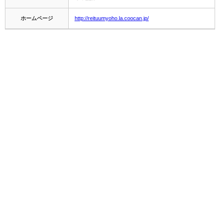
ホームページ
http://reituumyoho.la.coocan.jp/