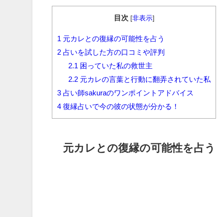
目次
[
非表示
]
1
元カレとの復縁の可能性を占う
2
占いを試した方の口コミや評判
2.1
困っていた私の救世主
2.2
元カレの言葉と行動に翻弄されていた私
3
占い師sakuraのワンポイントアドバイス
4
復縁占いで今の彼の状態が分かる！
元カレとの復縁の可能性を占う