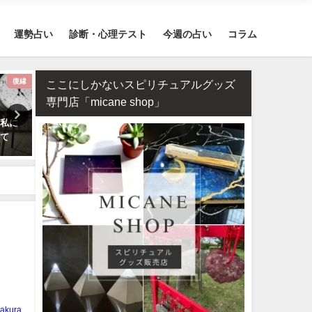
運勢占い
診断・心理テスト
今週の占い
コラム
復縁
不倫
スピリ
ここにしかないスピリチュアルグッズ
専門店「micane shop」
の私に
相性占い・既婚者なのに片思
2026年のラッキーパワース
って
い…この恋愛は上手くいく？諦
ンはカーネリアン！恋愛・
めるべき？
運が急上昇する理由
akura