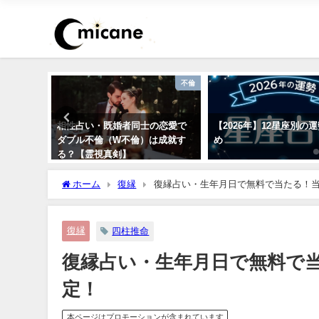
恋愛
不倫
を顔画像
相性占い・既婚者同士の恋愛で
【2026年】12星座別の
します！
ダブル不倫（W不倫）は成就す
め
る？【霊視真剣】
ホーム
復縁
復縁占い・生年月日で無料で当たる！
復縁
四柱推命
復縁占い・生年月日で無料で
定！
本ページはプロモーションが含まれています