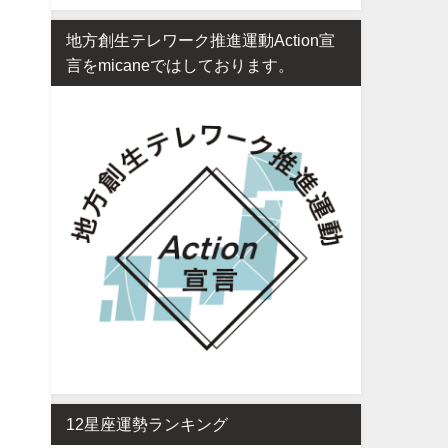
地方創生テレワーク推進運動Action宣
言をmicaneではしております。
12星座運勢ランキング