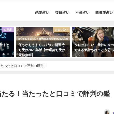
恋愛占い
復縁占い
不倫占い
略奪愛占い
12星座
おまじない
運勢まと
何もかもうまくいく強力開運待
タロット占い・元彼の今
ち受け2026年版【幸運待ち受け
対する気持ちは？どう思
最強無料】
る？
当たったと口コミで評判の鑑定！
当たる！当たったと口コミで評判の鑑
s