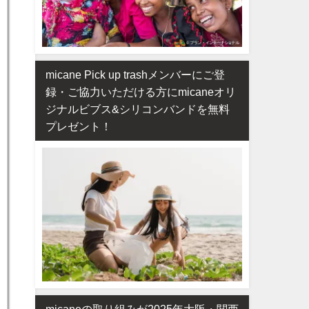
micane Pick up trashメンバーにご登
録・ご協力いただける方にmicaneオリ
ジナルビブス&シリコンバンドを無料
プレゼント！
micaneの取り組みが2025年大阪・関西