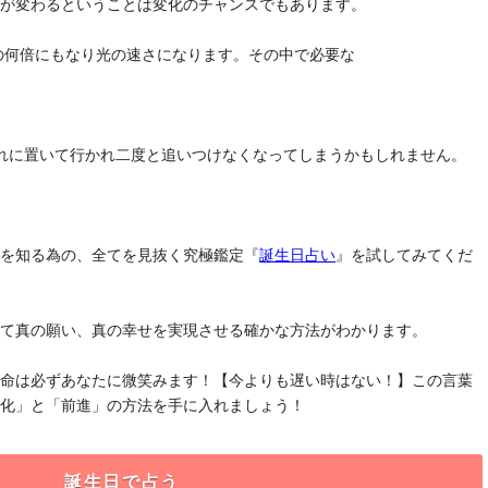
気が変わるということは変化のチャンスでもあります。
去の何倍にもなり光の速さになります。その中で必要な
れに置いて行かれ二度と追いつけなくなってしまうかもしれません。
」を知る為の、全てを見抜く究極鑑定『
誕生日占い
』を試してみてくだ
けて真の願い、真の幸せを実現させる確かな方法がわかります。
運命は必ずあなたに微笑みます！【今よりも遅い時はない！】この言葉
変化」と「前進」の方法を手に入れましょう！
誕生日で占う