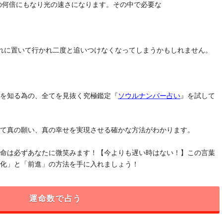
去の何倍にもなり光の速さになります。その中で必要な
れに置いて行かれ二度と追いつけなくなってしまうかもしれません。
」を知る為の、全てを見抜く究極鑑定『
ソウルナンバー占い
』を試して
けて真の願い、真の幸せを実現させる確かな方法がわかります。
運命は必ずあなたに微笑みます！【今よりも遅い時はない！】この言葉
変化」と「前進」の方法を手に入れましょう！
運命数で占う