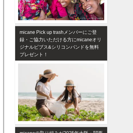
micane Pick up trashメンバーにご登
録・ご協力いただける方にmicaneオリ
ジナルビブス&シリコンバンドを無料
プレゼント！
micaneの取り組みが2025年大阪・関西