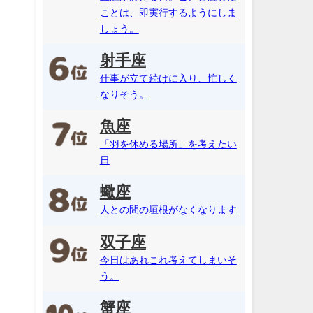
ことは、即実行するようにしま
しょう。
射手座
仕事が立て続けに入り、忙しく
なりそう。
魚座
「羽を休める場所」を考えたい
日
蠍座
人との間の垣根がなくなります
双子座
今日はあれこれ考えてしまいそ
う。
蟹座