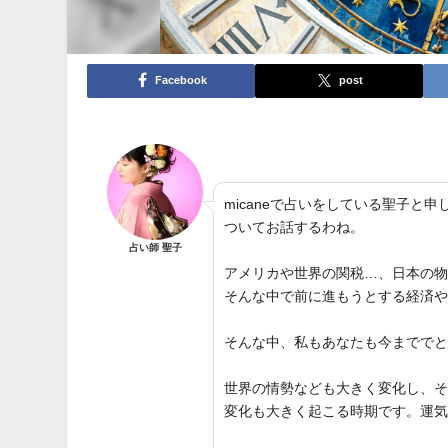
Facebook
post
micaneで占いをしている聖子
ついてお話するわね。
占い師 聖子
アメリカや世界の関税…、日本の
そんな中で前に進もうとする経済
そんな中、私もあなたも今までで
世界の情勢なども大きく変化し、
変化も大きく起こる時期です。運