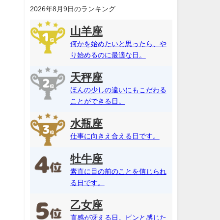
2026年8月9日のランキング
山羊座
何かを始めたいと思ったら、や
り始めるのに最適な日。
天秤座
ほんの少しの違いにもこだわる
ことができる日。
水瓶座
仕事に向きえ合える日です。
牡牛座
素直に目の前のことを信じられ
る日です。
乙女座
直感が冴える日。ピンと感じた