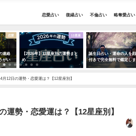
恋愛占い
復縁占い
不倫占い
略奪愛占い
恋愛
12星座
の連絡
【2026年】12星座別の運勢まと
誕生日占い・運命の人を
うがい
め
付きで完全無料で鑑定し
4月12日の運勢・恋愛運は？【12星座別】
日の運勢・恋愛運は？【12星座別】