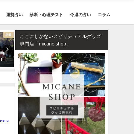
運勢占い
診断・心理テスト
今週の占い
コラム
恋愛
不倫
四柱推命・日柱
ここにしかないスピリチュアルグッズ
専門店「micane shop」
顔画像
相性占い・既婚者同士の恋愛で
四柱推命で占う2026年のあ
ます！
ダブル不倫（W不倫）は成就す
の運勢【生年月日で無料鑑
る？【霊視真剣】
kizuki