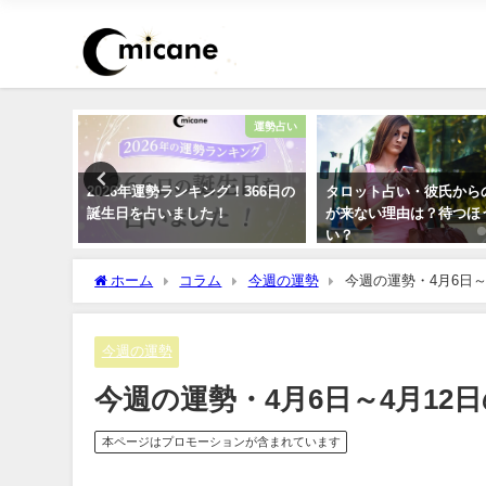
恋愛
運勢占い
浮気が心
2026年運勢ランキング！366日の
タロット占い・彼氏から
ック！
誕生日を占いました！
が来ない理由は？待つほ
い？
ホーム
コラム
今週の運勢
今週の運勢・4月6日～
今週の運勢
今週の運勢・4月6日～4月12
本ページはプロモーションが含まれています