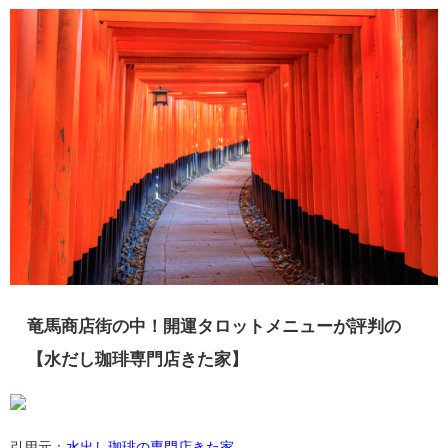
竜馬商店街の中！開運タロットメニューが評判の
【水だし珈琲専門店きた家】
引用元：
水出し珈琲の専門店きた家