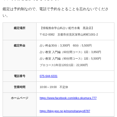
鑑定は予約制なので、電話で予約をとることを忘れないでくださ
い。
鑑定場所
【情報推命学山科占い処竹水庵 黒染店】
〒612-0082 京都市伏見区深草山村町1001-2
鑑定料金
占い料金30分：3,300円 60分：5,500円
占い教室 入門編（60分間コース）1回：3,850円
占い教室 入門編（90分間コース）1回：5,500円
プロコース1年目120分1回：22,000円
電話番号
075-644-6331
営業時間
10:00～19:00 不定休
ホームページ
https://www.facebook.com/eiko.okumura.777
https://blog.goo.ne.jp/momohanayo8787