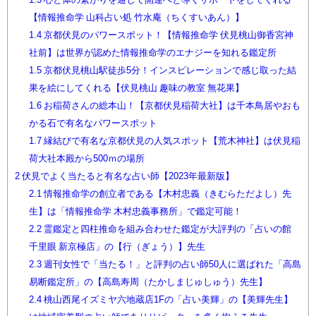
【情報推命学 山科占い処 竹水庵（ちくすいあん）】
1.4
京都伏見のパワースポット！【情報推命学 伏見桃山御香宮神
社前】は世界が認めた情報推命学のエナジーを知れる鑑定所
1.5
京都伏見桃山駅徒歩5分！インスピレーションで感じ取った結
果を絵にしてくれる【伏見桃山 趣味の教室 無花果】
1.6
お稲荷さんの総本山！【京都伏見稲荷大社】は千本鳥居やおも
かる石で有名なパワースポット
1.7
縁結びで有名な京都伏見の人気スポット【荒木神社】は伏見稲
荷大社本殿から500ｍの場所
2
伏見でよく当たると有名な占い師【2023年最新版】
2.1
情報推命学の創立者である【木村忠義（きむらただよし）先
生】は「情報推命学 木村忠義事務所」で鑑定可能！
2.2
霊鑑定と四柱推命を組み合わせた鑑定が大評判の「占いの館
千里眼 新京極店」の【行（ぎょう）】先生
2.3
週刊女性で「当たる！」と評判の占い師50人に選ばれた「高島
易断鑑定所」の【高島寿周（たかしまじゅしゅう）先生】
2.4
桃山西尾イズミヤ六地蔵店1Fの「占い美輝」の【美輝先生】