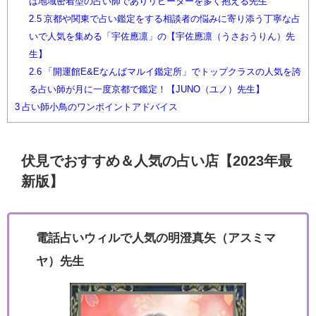
は地域密着型の占い師でありリピーターを多く抱える先生
2.5
京都や関東で占い鑑定をする相談者の悩みに寄り添う丁寧な占
いで人気を集める「宇佐應凛」の【宇佐應凛（うさおうりん）先
生】
2.6
「開運館E&Eなんばマルイ鑑定所」でトップクラスの人気を誇
る占い師が月に一度京都で鑑定！【JUNO（ユノ）先生】
3
占い師小鳥のワンポイントアドバイス
伏見でおすすめ＆人気の占い店【2023年最
新版】
電話占いウィルで人気の明澄真矢（アスミマ
ヤ）先生