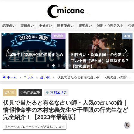
恋愛占い
復縁占い
不倫占い
略奪愛占い
運勢占い
診断・心理テスト
今
不倫
干支占い
相性占い・既婚者同士の恋愛でダ
干支占い2026年（令和8年）【十
ブル不倫（W不倫）は成就する？
二支＋60種類（60干支）の運勢・
【霊視真剣】
性格・相性を無料紹介】
ホーム
コラム
占い師
伏見で当たると有名な占い師・人気の占いの館｜
情報推命学の木村忠義先生や千里眼の行先生など完全紹介！【2023年最新版】
占い師
小鳥作成記事
京都エリア
伏見で当たると有名な占い師・人気の占いの館｜
情報推命学の木村忠義先生や千里眼の行先生など
完全紹介！【2023年最新版】
本ページはプロモーションが含まれています