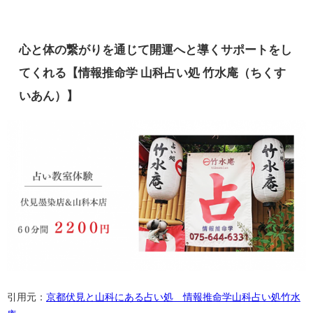
心と体の繋がりを通じて開運へと導くサポートをし
てくれる【情報推命学 山科占い処 竹水庵（ちくす
いあん）】
引用元：
京都伏見と山科にある占い処 情報推命学山科占い処竹水