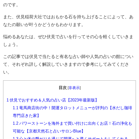
のです。
また、伏見稲荷大社ではおもかる石を持ち上げることによって、あ
なたの願いが叶うかどうかもわかります。
悩めるあなたは、ぜひ伏見で占いを行ってその心を軽くしていきま
しょう。
この記事では伏見で当たると有名な占い師や人気の占いの館につい
て、それぞれ詳しく解説していきますので参考にしてみてくださ
い。
目次
[
非表示
]
1
伏見でおすすめ＆人気の占い店【2023年最新版】
1.1
竜馬商店街の中！開運タロットメニューが評判の【水だし珈琲
専門店きた家】
1.2
パワーストーンを海外まで買い付けに出向くお店！石の浄化も
可能な【京都天然石と占いサロンBlue】
1.3
心と体の繋がりを通じて開運へと導くサポートをしてくれる