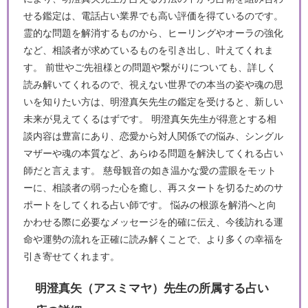
せる鑑定は、電話占い業界でも高い評価を得ているのです。
霊的な問題を解消するものから、ヒーリングやオーラの強化
など、相談者が求めているものを引き出し、叶えてくれま
す。 前世やご先祖様との問題や繋がりについても、詳しく
読み解いてくれるので、視えない世界での本当の姿や魂の思
いを知りたい方は、明澄真矢先生の鑑定を受けると、新しい
未来が見えてくるはずです。 明澄真矢先生が得意とする相
談内容は豊富にあり、恋愛から対人関係での悩み、シングル
マザーや魂の本質など、あらゆる問題を解決してくれる占い
師だと言えます。 慈母観音の如き温かな愛の霊眼をモット
ーに、相談者の弱った心を癒し、再スタートを切るためのサ
ポートをしてくれる占い師です。 悩みの根源を解消へと向
かわせる際に必要なメッセージを的確に伝え、今後訪れる運
命や運勢の流れを正確に読み解くことで、より多くの幸福を
引き寄せてくれます。
明澄真矢（アスミマヤ）先生の所属する占い