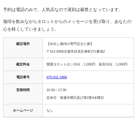
予約は電話のみで、人気店なので遅刻は厳禁となっています。
珈琲を飲みながらタロットからのメッセージを受け取り、あなたの
心を軽くしていきましょう。
鑑定場所
【水出し珈琲の専門店きた家】
〒612-8365京都市伏見区車町271番地2
鑑定料金
開運タロット占い15分：1,000円 延長10分：1,000円
電話番号
075-611-1866
営業時間
10:30～17:30
定休日 毎週木曜日及び第2第4水曜日
ホームページ
なし