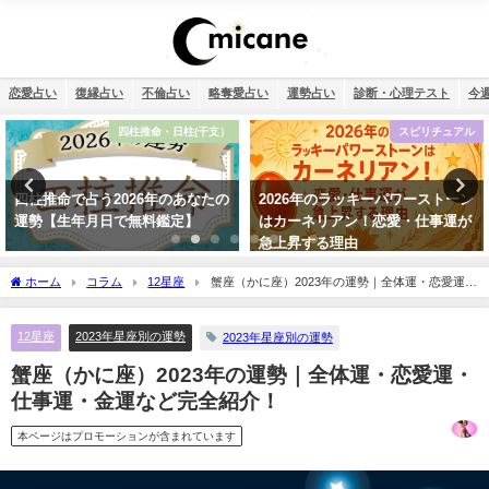
恋愛占い
復縁占い
不倫占い
略奪愛占い
運勢占い
診断・心理テスト
今
スピリチュアル
不倫
2026年のラッキーパワーストーン
相性占い・既婚者なのに片思い…
はカーネリアン！恋愛・仕事運が
この恋愛は上手くいく？諦めるべ
急上昇する理由
き？
ホーム
コラム
12星座
蟹座（かに座）2023年の運勢｜全体運・恋愛運・
仕事運・金運など完全紹介！
12星座
2023年星座別の運勢
2023年星座別の運勢
蟹座（かに座）2023年の運勢｜全体運・恋愛運・
仕事運・金運など完全紹介！
本ページはプロモーションが含まれています