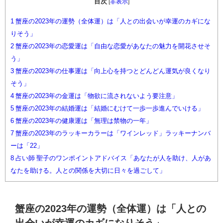
目次
[
非表示
]
1
蟹座の2023年の運勢（全体運）は「人との出会いが幸運のカギにな
りそう」
2
蟹座の2023年の恋愛運は「自由な恋愛があなたの魅力を開花させそ
う」
3
蟹座の2023年の仕事運は「向上心を持つとどんどん運気が良くなり
そう」
4
蟹座の2023年の金運は「物欲に流されないよう要注意」
5
蟹座の2023年の結婚運は「結婚にむけて一歩一歩進んでいける」
6
蟹座の2023年の健康運は「無理は禁物の一年」
7
蟹座の2023年のラッキーカラーは「ワインレッド」ラッキーナンバ
ーは「22」
8
占い師 聖子のワンポイントアドバイス「あなたが人を助け、人があ
なたを助ける。人との関係を大切に日々を過ごして」
蟹座の2023年の運勢（全体運）は「人との
出会いが幸運のカギになりそう」