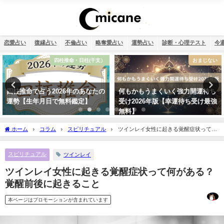
恋愛占い
復縁占い
不倫占い
略奪愛占い
運勢占い
診断・心理テスト
今
おまじない
恋愛
何もかもうまくいく強力開運待ち
タロット占い・恋人はいつでき
受け2026年版【幸運待ち受け最強
る？彼氏はいつできるのか診断し
無料】
ます！
ホーム
コラム
スピリチュアル
ツインレイ女性に起きる覚醒症状って何
がある？覚醒前後に起きること
スピリチュアル
ツインレイ
ツインレイ女性に起きる覚醒症状って何がある？
覚醒前後に起きること
本ページはプロモーションが含まれています