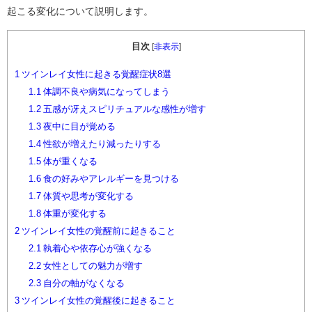
起こる変化について説明します。
目次
[
非表示
]
1
ツインレイ女性に起きる覚醒症状8選
1.1
体調不良や病気になってしまう
1.2
五感が冴えスピリチュアルな感性が増す
1.3
夜中に目が覚める
1.4
性欲が増えたり減ったりする
1.5
体が重くなる
1.6
食の好みやアレルギーを見つける
1.7
体質や思考が変化する
1.8
体重が変化する
2
ツインレイ女性の覚醒前に起きること
2.1
執着心や依存心が強くなる
2.2
女性としての魅力が増す
2.3
自分の軸がなくなる
3
ツインレイ女性の覚醒後に起きること