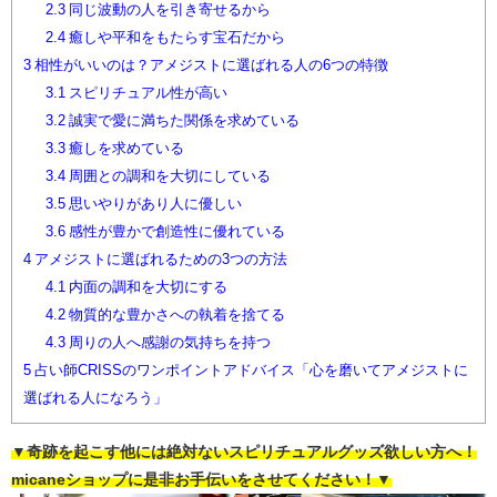
2.3
同じ波動の人を引き寄せるから
2.4
癒しや平和をもたらす宝石だから
3
相性がいいのは？アメジストに選ばれる人の6つの特徴
3.1
スピリチュアル性が高い
3.2
誠実で愛に満ちた関係を求めている
3.3
癒しを求めている
3.4
周囲との調和を大切にしている
3.5
思いやりがあり人に優しい
3.6
感性が豊かで創造性に優れている
4
アメジストに選ばれるための3つの方法
4.1
内面の調和を大切にする
4.2
物質的な豊かさへの執着を捨てる
4.3
周りの人へ感謝の気持ちを持つ
5
占い師CRISSのワンポイントアドバイス「心を磨いてアメジストに
選ばれる人になろう」
▼奇跡を起こす他には絶対ないスピリチュアルグッズ欲しい方へ！
micaneショップに是非お手伝いをさせてください！▼