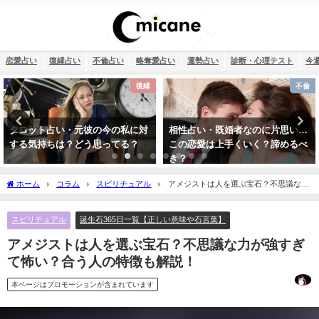
恋愛占い
復縁占い
不倫占い
略奪愛占い
運勢占い
診断・心理テスト
今
不倫
運勢占い
相性占い・既婚者なのに片思い…
2026年運勢ランキング！366日の
この恋愛は上手くいく？諦めるべ
誕生日を占いました！
き？
ホーム
コラム
スピリチュアル
アメジストは人を選ぶ宝石？不思議な力
が強すぎて怖い？合う人の特徴も解説！
スピリチュアル
誕生石365日一覧【正しい意味や石言葉】
アメジストは人を選ぶ宝石？不思議な力が強すぎ
て怖い？合う人の特徴も解説！
本ページはプロモーションが含まれています