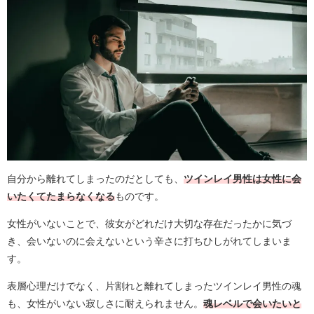
自分から離れてしまったのだとしても、
ツインレイ男性は女性に会
いたくてたまらなくなる
ものです。
女性がいないことで、彼女がどれだけ大切な存在だったかに気づ
き、会いないのに会えないという辛さに打ちひしがれてしまいま
す。
表層心理だけでなく、片割れと離れてしまったツインレイ男性の魂
も、女性がいない寂しさに耐えられません。
魂レベルで会いたいと