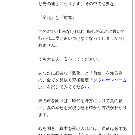
り光の速さになります。その中で必要な
『変化』と『前進』
この2つが出来なければ、時代の流れに置いて
行かれ二度と追いつけなくなってしまうかもし
れません。
でも大丈夫。安心してください。
あなたに必要な「変化」と「前進」を知る為
の、全てを見抜く究極鑑定『
ソウルナンバー占
い
』を試してみてください。
神の声を聞けば、時代を味方につけて真の願
い、真の幸せを実現させる確かな方法がわかり
ます。
心を開き、真実を受け入れれば、運命は必ずあ