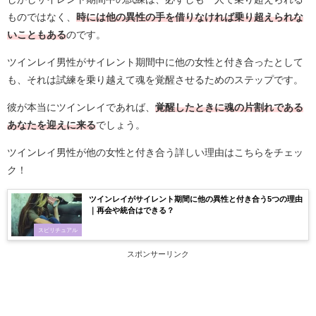
ものではなく、
時には他の異性の手を借りなければ乗り超えられな
いこともある
のです。
ツインレイ男性がサイレント期間中に他の女性と付き合ったとして
も、それは試練を乗り越えて魂を覚醒させるためのステップです。
彼が本当にツインレイであれば、
覚醒したときに魂の片割れである
あなたを迎えに来る
でしょう。
ツインレイ男性が他の女性と付き合う詳しい理由はこちらをチェッ
ク！
ツインレイがサイレント期間に他の異性と付き合う5つの理由
｜再会や統合はできる？
スピリチュアル
スポンサーリンク