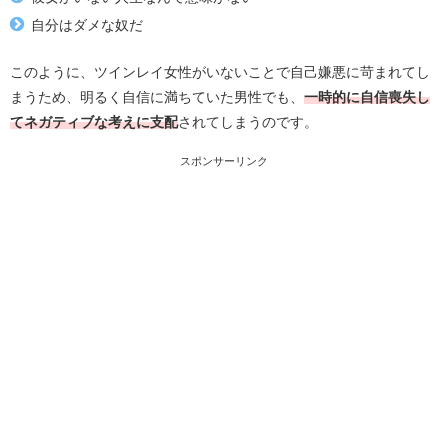
自分はダメな奴だ
このように、ツインレイ女性がいないことで自己嫌悪に苛まれてし
まうため、明るく自信に満ちていた男性でも、
一時的に自信喪失し
てネガティブな考えに支配
されてしまうのです。
スポンサーリンク