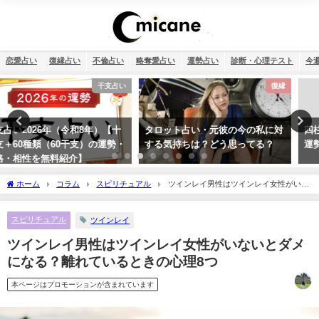
恋愛占い
復縁占い
不倫占い
略奪愛占い
運勢占い
診断・心理テスト
今
復縁
四柱推命・日柱(干支）
タロット占い・元彼の今の私に対
四柱推命で占う2026年のあなたの
する気持ちは？どう思ってる？
運勢【生年月日で無料鑑定】
ホーム
コラム
スピリチュアル
ツインレイ男性はツインレイ女性がいな
いとダメになる？離れているときの心理8つ
スピリチュアル
ツインレイ
ツインレイ男性はツインレイ女性がいないとダメ
になる？離れているときの心理8つ
本ページはプロモーションが含まれています