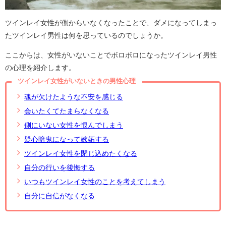
ツインレイ女性が側からいなくなったことで、ダメになってしまっ
たツインレイ男性は何を思っているのでしょうか。
ここからは、女性がいないことでボロボロになったツインレイ男性
の心理を紹介します。
ツインレイ女性がいないときの男性心理
魂が欠けたような不安を感じる
会いたくてたまらなくなる
側にいない女性を恨んでしまう
疑心暗鬼になって嫉妬する
ツインレイ女性を閉じ込めたくなる
自分の行いを後悔する
いつもツインレイ女性のことを考えてしまう
自分に自信がなくなる