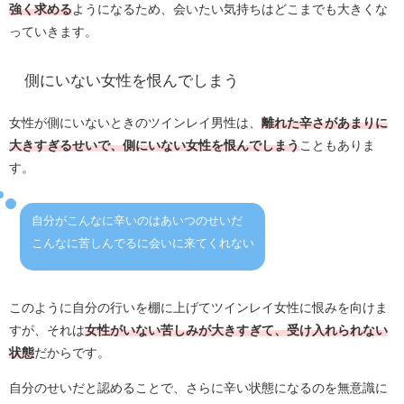
強く求める
ようになるため、会いたい気持ちはどこまでも大きくな
っていきます。
側にいない女性を恨んでしまう
女性が側にいないときのツインレイ男性は、
離れた辛さがあまりに
大きすぎるせいで、側にいない女性を恨んでしまう
こともありま
す。
自分がこんなに辛いのはあいつのせいだ
こんなに苦しんでるに会いに来てくれない
このように自分の行いを棚に上げてツインレイ女性に恨みを向けま
すが、それは
女性がいない苦しみが大きすぎて、受け入れられない
状態
だからです。
自分のせいだと認めることで、さらに辛い状態になるのを無意識に