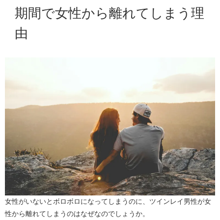
期間で女性から離れてしまう理
由
女性がいないとボロボロになってしまうのに、ツインレイ男性が女
性から離れてしまうのはなぜなのでしょうか。