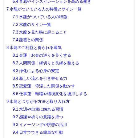
6.4
直感やインスピレーションを高める働き
7
水龍がついている人の特徴とサイン一覧
7.1
水龍がついている人の特徴
7.2
水龍のサイン一覧
7.3
水龍を見た時に起こること
7.4
龍雲との関係
8
水龍のご利益と得られる運気
8.1
金運｜お金の巡りを良くする
8.2
人間関係｜縁切りと良縁を整える
8.3
浄化による心身の安定
8.4
新しい流れを引き寄せる力
8.5
恋愛運｜停滞した関係を動かす
8.6
仕事運｜転職や環境変化を後押しする
9
水龍とつながる方法と取り入れ方
9.1
水辺や自然に触れる習慣
9.2
感謝や祈りの意識を持つ
9.3
イメージングや瞑想の活用
9.4
日常でできる簡単な行動