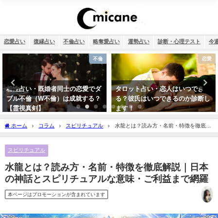
恋愛占い
復縁占い
不倫占い
略奪愛占い
運勢占い
診断・心理テスト
今
恋愛
干支占い
タロット占い・恋人はいつでき
干支占い2026年（令和8年）【十
る？彼氏はいつできるのか診断し
二支＋60種類（60干支）の運勢・
ます！
性格・相性を無料紹介】
ホーム
コラム
スピリチュアル
水龍とは？読み方・名前・特徴を徹底解
説｜日本の神話とスピリチュアルな意味・ご利益まで網羅
スピリチュアル
水龍とは？読み方・名前・特徴を徹底解説｜日本
の神話とスピリチュアルな意味・ご利益まで網羅
本ページはプロモーションが含まれています