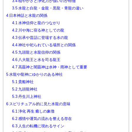
3.4
穏やかさと浄化力が強いのが特徴
3.5
水龍と白龍・金龍・黒龍・青龍の違い
4
日本神話と水龍の関係
4.1
水神信仰と龍のつながり
4.2
川や海に宿る神としての龍
4.3
伝承や昔話に登場する水の龍
4.4
神社や祀られている場所との関係
4.5
九頭龍と水龍信仰の関係
4.6
八大龍王と水を司る龍王
4.7
高龗神と闇龗神は水神・雨神として重要
5
水龍や龍神にゆかりのある神社
5.1
貴船神社
5.2
九頭龍神社
5.3
丹生川上神社
6
スピリチュアル的に見た水龍の意味
6.1
浄化 再生 癒しの象徴
6.2
感情や運気の流れを整える存在
6.3
人生の転機に現れるサイン