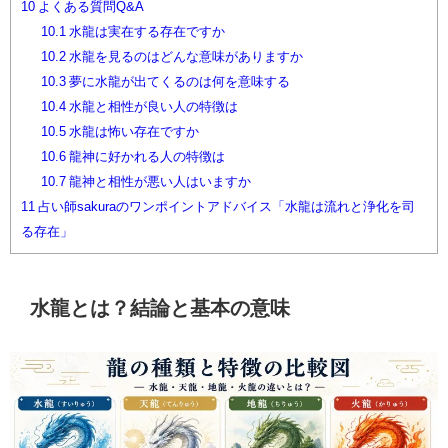
10
よくある質問Q&A
10.1
水龍は実在する存在ですか
10.2
水龍を見るのはどんな意味がありますか
10.3
夢に水龍が出てくるのは何を意味する
10.4
水龍と相性が良い人の特徴は
10.5
水龍は怖い存在ですか
10.6
龍神に好かれる人の特徴は
10.7
龍神と相性が悪い人はいますか
11
占い師sakuraのワンポイントアドバイス「水龍は流れと浄化を司
る存在」
水龍とは？結論と基本の意味