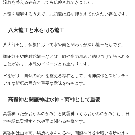
流れを整える存在としても信仰されてきました。
水龍を理解するうえで、九頭龍は必ず押さえておきたい存在です。
八大龍王と水を司る龍王
八大龍王は、仏教において水や雨と関わりが深い龍王たちです。
難陀龍王や跋難陀龍王などは、雨や水の恵みと結びつけて語られる
ことがあり、水龍のイメージとも重なります。
水を守り、自然の流れを整える存在として、龍神信仰とスピリチュ
アルな解釈の両方で重要な意味を持ちます。
高龗神と闇龗神は水神・雨神として重要
高龗神（たかおかみのかみ）と闇龗神（くらおかみのかみ）は、日
本神話に登場する水や雨に関わる神様です。
高龗神は山や高い場所の水を司る神、闇龗神は谷や暗い場所の水を