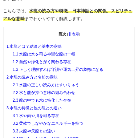
こちらでは、
水龍の読み方や特徴、日本神話との関係、スピリチュ
アルな意味
までわかりやすく解説します。
目次
[
非表示
]
1
水龍とは？結論と基本の意味
1.1
水龍は水を司る神聖な龍の一種
1.2
自然や浄化と深く関わる存在
1.3
正しく理解すれば守護や運気上昇の象徴になる
2
水龍の読み方と名前の意味
2.1
水龍の正しい読み方はすいりゅう
2.2
水と龍が持つ意味の組み合わせ
2.3
龍の中でも水に特化した存在
3
水龍の特徴と他の龍との違い
3.1
水や雨や川を司る存在
3.2
柔軟でしなやかなエネルギーを持つ
3.3
火龍や天龍との違い