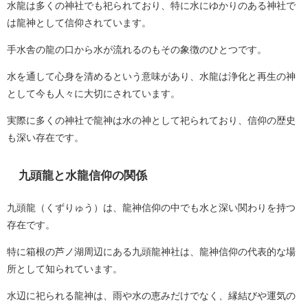
水龍は多くの神社でも祀られており、特に水にゆかりのある神社で
は龍神として信仰されています。
手水舎の龍の口から水が流れるのもその象徴のひとつです。
水を通して心身を清めるという意味があり、水龍は浄化と再生の神
として今も人々に大切にされています。
実際に多くの神社で龍神は水の神として祀られており、信仰の歴史
も深い存在です。
九頭龍と水龍信仰の関係
九頭龍（くずりゅう）は、龍神信仰の中でも水と深い関わりを持つ
存在です。
特に箱根の芦ノ湖周辺にある九頭龍神社は、龍神信仰の代表的な場
所として知られています。
水辺に祀られる龍神は、雨や水の恵みだけでなく、縁結びや運気の