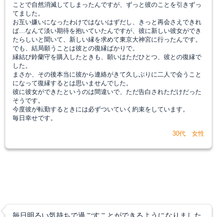
ことで自然消滅してしまったんですが、ずっと彼のことを引きずっ
てました。
お互い嫌いになったわけではないはずだし、きっと再会さえできれ
ば…なんて淡い期待を抱いていたんですが、彼に新しい彼女ができ
たらしいと聞いて、新しい縁を求めて東京大神宮に行ったんです。
でも、結局願うことは彼との復縁ばかりで。
縁結び鈴蘭守を購入したときも、願いはただひとつ、彼との復縁で
した。
まさか、その後本当に彼から連絡がきて久しぶりに二人で会うこと
になって復縁するとは思いませんでした。
彼に彼女ができたというのは間違いで、ただ告白されただけだった
そうです。
今度彼が転勤するときには必ずついていく約束をしています。
毎日幸せです。
30代 女性
毎日明るい気持ちで過ごすことができるようになりました