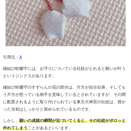
引用元：
X
縁結び鈴蘭守には、お守りについている社紋がとれると願いが叶う
というジンクスがあります。
縁結び鈴蘭守のすずらんの花の部分は、片方が自分自身、そしても
う片方が想っている相手を意味しているとされていますが、その間
に配置されるように取り付けられている東京大神宮の社紋は、授か
った当初はしっかりと留められているものです。
しかし、
願いの成就の瞬間が近づいてくると、その社紋がポロッと
外れてしまう
ことがあるといいます。