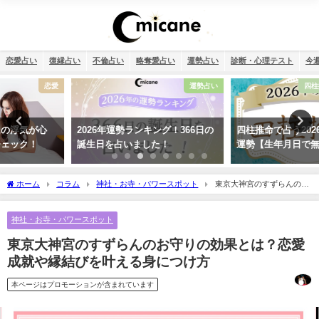
恋愛占い
復縁占い
不倫占い
略奪愛占い
運勢占い
診断・心理テスト
今
運勢占い
四柱推命・日柱(干支）
2026年運勢ランキング！366日の
四柱推命で占う2026年のあなたの
誕生日を占いました！
運勢【生年月日で無料鑑定】
ホーム
コラム
神社・お寺・パワースポット
東京大神宮のすずらんのお
守りの効果とは？恋愛成就や縁結びを叶える身につけ方
神社・お寺・パワースポット
東京大神宮のすずらんのお守りの効果とは？恋愛
成就や縁結びを叶える身につけ方
本ページはプロモーションが含まれています