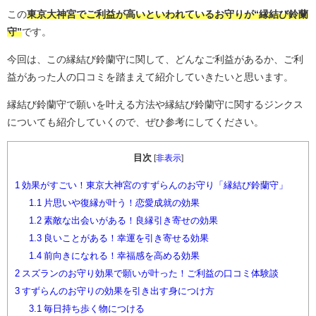
この
東京大神宮でご利益が高いといわれているお守りが“縁結び鈴蘭
守”
です。
今回は、この縁結び鈴蘭守に関して、どんなご利益があるか、ご利
益があった人の口コミを踏まえて紹介していきたいと思います。
縁結び鈴蘭守で願いを叶える方法や縁結び鈴蘭守に関するジンクス
についても紹介していくので、ぜひ参考にしてください。
目次
[
非表示
]
1
効果がすごい！東京大神宮のすずらんのお守り「縁結び鈴蘭守」
1.1
片思いや復縁が叶う！恋愛成就の効果
1.2
素敵な出会いがある！良縁引き寄せの効果
1.3
良いことがある！幸運を引き寄せる効果
1.4
前向きになれる！幸福感を高める効果
2
スズランのお守り効果で願いが叶った！ご利益の口コミ体験談
3
すずらんのお守りの効果を引き出す身につけ方
3.1
毎日持ち歩く物につける