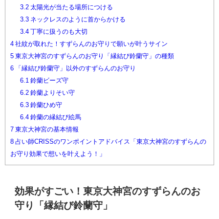
3.2
太陽光が当たる場所につける
3.3
ネックレスのように首からかける
3.4
丁寧に扱うのも大切
4
社紋が取れた！すずらんのお守りで願いが叶うサイン
5
東京大神宮のすずらんのお守り「縁結び鈴蘭守」の種類
6
「縁結び鈴蘭守」以外のすずらんのお守り
6.1
鈴蘭ビーズ守
6.2
鈴蘭よりそい守
6.3
鈴蘭ひめ守
6.4
鈴蘭の縁結び絵馬
7
東京大神宮の基本情報
8
占い師CRISSのワンポイントアドバイス「東京大神宮のすずらんの
お守り効果で想いを叶えよう！」
効果がすごい！東京大神宮のすずらんのお
守り「縁結び鈴蘭守」