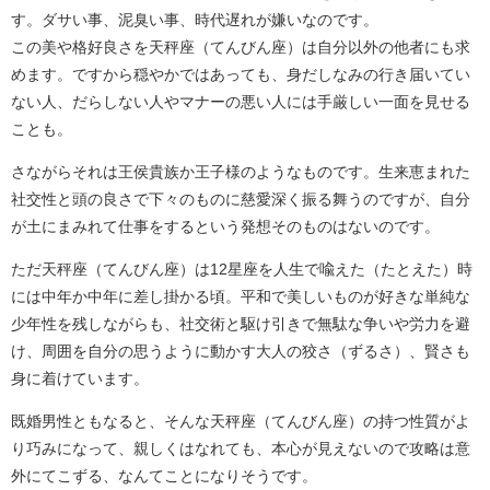
す。ダサい事、泥臭い事、時代遅れが嫌いなのです。
この美や格好良さを天秤座（てんびん座）は自分以外の他者にも求
めます。ですから穏やかではあっても、身だしなみの行き届いてい
ない人、だらしない人やマナーの悪い人には手厳しい一面を見せる
ことも。
さながらそれは王侯貴族か王子様のようなものです。生来恵まれた
社交性と頭の良さで下々のものに慈愛深く振る舞うのですが、自分
が土にまみれて仕事をするという発想そのものはないのです。
ただ天秤座（てんびん座）は12星座を人生で喩えた（たとえた）時
には中年か中年に差し掛かる頃。平和で美しいものが好きな単純な
少年性を残しながらも、社交術と駆け引きで無駄な争いや労力を避
け、周囲を自分の思うように動かす大人の狡さ（ずるさ）、賢さも
身に着けています。
既婚男性ともなると、そんな天秤座（てんびん座）の持つ性質がよ
り巧みになって、親しくはなれても、本心が見えないので攻略は意
外にてこずる、なんてことになりそうです。