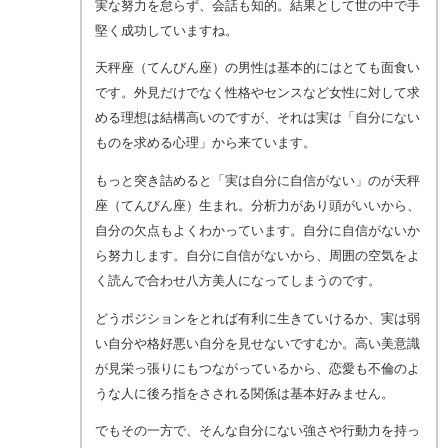
実な努力を怠らず、会話も知的。結果として世の中で手
堅く成功していますね。
天秤座（てんびん座）の男性は基本的にはとても面食い
です。外見だけでなく性格やセンスなど女性に対して求
める理想は結構高いのですが、それは実は「自分にない
ものを求める心理」から来ています。
もっと突き詰めると「実は自分に自信がない」のが天秤
座（てんびん座）生まれ。分析力があり頭がいいから、
自分の欠点もよくわかっています。自分に自信がないか
ら努力します。自分に自信がないから、周囲の空気をよ
く読んで合わせ八方美人になってしまうのです。
どうポジションをとれば有利に生きていけるか、実は弱
い自分や格好悪い自分を見せないですむか。高い美意識
が見栄っ張りにもつながっているから、恋愛も不倫のよ
うな人に後ろ指をさされる関係は基本好みません。
でもその一方で、そんな自分にない強さや行動力を持っ