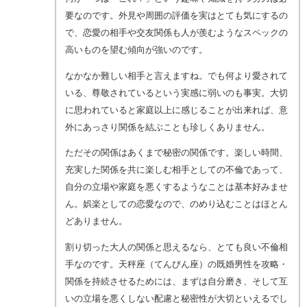
要なのです。外見や周囲の評価を実はとても気にするの
で、恋愛の相手や交友関係も人が羨むようなスペックの
高いものを望む傾向が強いのです。
なかなか難しい相手と言えますね。でも何より愛されて
いる、尊敬されているという実感に弱いのも事実。大切
に思われていると家庭以上に感じることが出来れば、意
外にあっさり関係を結ぶことも珍しくありません。
ただその関係はあくまで秘密の関係です。楽しい時間、
充実した関係を共に楽しむ相手としての不倫であって、
自分の立場や家庭を悪くするようなことは基本好みませ
ん。娯楽としての恋愛なので、のめり込むことはほとん
どありません。
割り切った大人の関係と思えるなら、とても良い不倫相
手なのです。天秤座（てんびん座）の既婚男性を攻略・
関係を持続させるためには、まずは自分磨き、そして互
いの立場を悪くしない配慮と秘密性が大切といえるでし