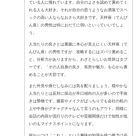
ている人に憧れています。自分のよさを認めて褒めてく
れる人も大好き。それが自分の思うようなお洒落でスペ
ックの高い人ならなおさら大好きです。天秤座（てんび
ん座）の男性は特におだてに弱いといっていいでしょ
う。
人当たりの良さとは裏腹に本心が見えにくい天秤座（て
んびん座）の男性ですが、攻略するにはズバリ褒めるこ
と。分析力がありますから、わざとらしいお世辞はタブ
ーです。「その人自身の良さ、長所や魅力」を心から褒
めることが大切です。
また外見や身だしなみには気を配りましょう。穏やかな
人当たりとは反対に採点が辛口傾向の人が多いので手抜
きは禁物です。服装やメイクがばっちりでも会社の机の
上や中身がグチャグチャなんて言うのもアウト。同様に
会話の内容が流行りのテレビや芸能関係だけで知性が低
いのもマイナスポイントになります。
何か一つは「これ！」という趣味や知識を持つ努力は必