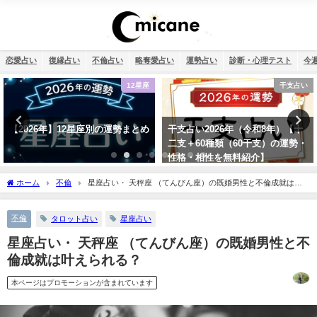
恋愛占い
復縁占い
不倫占い
略奪愛占い
運勢占い
診断・心理テスト
今
12星座
干支占い
の運勢まとめ
干支占い2026年（令和8年）【十
タロット占い・彼氏の
二支＋60種類（60干支）の運勢・
配…浮気度診断でチェ
性格・相性を無料紹介】
ホーム
不倫
星座占い・ 天秤座 （てんびん座）の既婚男性と不倫成就は叶
えられる？
不倫
タロット占い
星座占い
星座占い・ 天秤座 （てんびん座）の既婚男性と不
倫成就は叶えられる？
本ページはプロモーションが含まれています