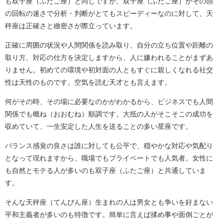
も双子座（ふたご座）と同じですが、双子座（ふたご座）がその頭
の回転の速さで分析・判断がとてもスピーディーなのに対して、天
秤座は正確さと緻密さが際立っています。
正確に周囲の状況や人間関係を読み取り、自分の立ち位置や距離の
取り方、対応の仕方を決定しますから、人に嫌われることがまずあ
りません。初めての環境や初対面の人ともすぐに親しくなれる社交
性は天性のものです。空気を読む天才とも言えます。
何がその時、その場に必要なのかがわかるから、ビジネスでも人間
関係でも概ね（おおむね）順調です。大抵の人がそこそこの成功を
収めていて、一生安定した人生を送ることの多い星座です。
バランス感覚の良さは誰に対しても公平で、穏やかな対応や気配り
となって現れますから、職場でもプライベートでも人気者。女性に
も自然とモテる人が多いのも双子座（ふたご座）と共通していま
す。
そんな天秤座（てんびん座）生まれの人は男女とも争いを好まない
平和主義者が多いのも特徴です。簡単に言えば揉め事や面倒ごとが