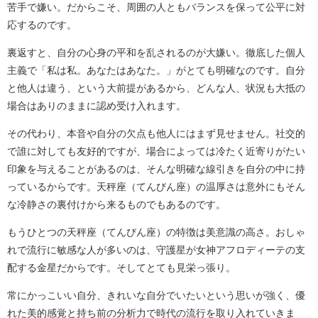
苦手で嫌い。だからこそ、周囲の人ともバランスを保って公平に対
応するのです。
裏返すと、自分の心身の平和を乱されるのが大嫌い。徹底した個人
主義で「私は私。あなたはあなた。」がとても明確なのです。自分
と他人は違う、という大前提があるから、どんな人、状況も大抵の
場合はありのままに認め受け入れます。
その代わり、本音や自分の欠点も他人にはまず見せません。社交的
で誰に対しても友好的ですが、場合によっては冷たく近寄りがたい
印象を与えることがあるのは、そんな明確な線引きを自分の中に持
っているからです。天秤座（てんびん座）の温厚さは意外にもそん
な冷静さの裏付けから来るものでもあるのです。
もうひとつの天秤座（てんびん座）の特徴は美意識の高さ。おしゃ
れで流行に敏感な人が多いのは、守護星が女神アフロディーテの支
配する金星だからです。そしてとても見栄っ張り。
常にかっこいい自分、きれいな自分でいたいという思いが強く、優
れた美的感覚と持ち前の分析力で時代の流行を取り入れていきま