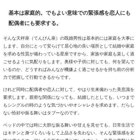
基本は家庭的。でもよい意味での緊張感を恋人にも
配偶者にも要求する。
そんな天秤座（てんびん座）の既婚男性は基本的には家庭を大事に
します。自分にとって安らげて居心地の良い場所として結婚や家庭
を求める性質が備わっている星座ですから、家族や家庭も楽しく過
ごせるように気配りをします。奥様や子供に対しても、何を望んで
いるのか、どうすればみんなが機嫌よく過ごせるかを持ち前の分析
力で把握して行動できるからです。
けれど同時に配偶者や恋人に対して、やはり生来備わった美意識を
要求します。親密な関係になっても、結婚したとしても、いつまで
もシングルの時のような気づかいやオシャレさを求めます。だらし
ない恰好や振る舞いはタブーなのです。
ベッドの中では時に大胆な振る舞いや甘えを見せても、日常生活で
はキチンと身づくろいをして上品さを失わない、そんな緊張感を女