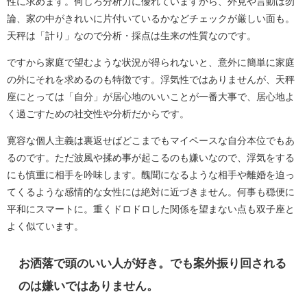
性に求めます。何しろ分析力に優れていますから、外見や言動は勿
論、家の中がきれいに片付いているかなどチェックが厳しい面も。
天秤は「計り」なので分析・採点は生来の性質なのです。
ですから家庭で望むような状況が得られないと、意外に簡単に家庭
の外にそれを求めるのも特徴です。浮気性ではありませんが、天秤
座にとっては「自分」が居心地のいいことが一番大事で、居心地よ
く過ごすための社交性や分析だからです。
寛容な個人主義は裏返せばどこまでもマイペースな自分本位でもあ
るのです。ただ波風や揉め事が起こるのも嫌いなので、浮気をする
にも慎重に相手を吟味します。醜聞になるような相手や離婚を迫っ
てくるような感情的な女性には絶対に近づきません。何事も穏便に
平和にスマートに。重くドロドロした関係を望まない点も双子座と
よく似ています。
お洒落で頭のいい人が好き。でも案外振り回される
のは嫌いではありません。