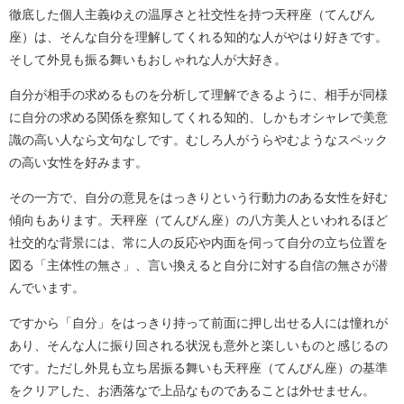
徹底した個人主義ゆえの温厚さと社交性を持つ天秤座（てんびん
座）は、そんな自分を理解してくれる知的な人がやはり好きです。
そして外見も振る舞いもおしゃれな人が大好き。
自分が相手の求めるものを分析して理解できるように、相手が同様
に自分の求める関係を察知してくれる知的、しかもオシャレで美意
識の高い人なら文句なしです。むしろ人がうらやむようなスペック
の高い女性を好みます。
その一方で、自分の意見をはっきりという行動力のある女性を好む
傾向もあります。天秤座（てんびん座）の八方美人といわれるほど
社交的な背景には、常に人の反応や内面を伺って自分の立ち位置を
図る「主体性の無さ」、言い換えると自分に対する自信の無さが潜
んでいます。
ですから「自分」をはっきり持って前面に押し出せる人には憧れが
あり、そんな人に振り回される状況も意外と楽しいものと感じるの
です。ただし外見も立ち居振る舞いも天秤座（てんびん座）の基準
をクリアした、お洒落なで上品なものであることは外せません。