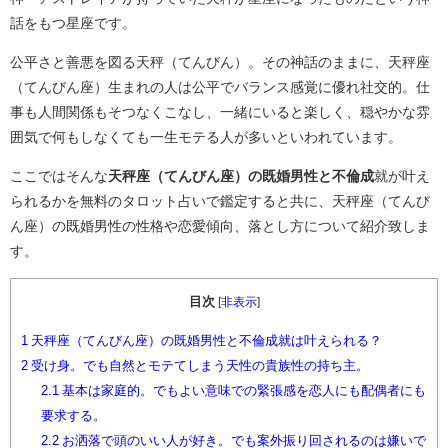
話をもつ星座です。
公平さと善悪を図る天秤（てんびん）。その神話のままに、天秤座
（てんびん座）生まれの人は公平でバランス感覚に優れ社交的。仕
事も人間関係もそつなくこなし、一緒にいると楽しく、穏やかな雰
囲気で何もしなくても一生モテる人が多いといわれています。
ここではそんな
天秤座（てんびん座）の既婚男性と不倫成
就が叶え
られるかを無料のタロット占いで鑑定すると共に、天秤座（てんび
ん座）の既婚男性の性格や恋愛傾向、落とし方について紹介致しま
す。
目次
[
非表示
]
1
天秤座（てんびん座）の既婚男性と不倫成就は叶えられる？
2
受け身。でも自然とモテてしまう天性の貴族性の持ち主。
2.1
基本は家庭的。でもよい意味での緊張感を恋人にも配偶者にも
要求する。
2.2
お洒落で頭のいい人が好き。でも案外振り回されるのは嫌いで